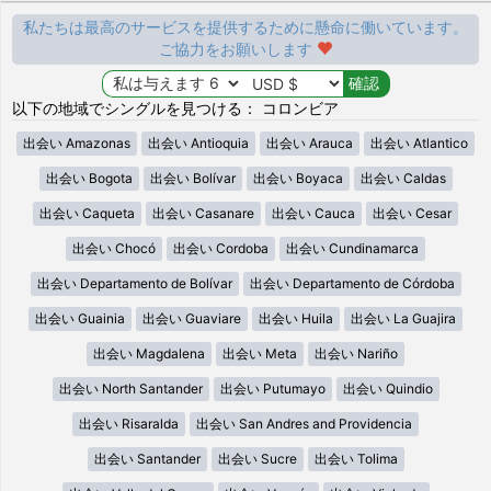
私たちは最高のサービスを提供するために懸命に働いています。
ご協力をお願いします
以下の地域でシングルを見つける： コロンビア
出会い Amazonas
出会い Antioquia
出会い Arauca
出会い Atlantico
出会い Bogota
出会い Bolívar
出会い Boyaca
出会い Caldas
出会い Caqueta
出会い Casanare
出会い Cauca
出会い Cesar
出会い Chocó
出会い Cordoba
出会い Cundinamarca
出会い Departamento de Bolívar
出会い Departamento de Córdoba
出会い Guainia
出会い Guaviare
出会い Huila
出会い La Guajira
出会い Magdalena
出会い Meta
出会い Nariño
出会い North Santander
出会い Putumayo
出会い Quindio
出会い Risaralda
出会い San Andres and Providencia
出会い Santander
出会い Sucre
出会い Tolima