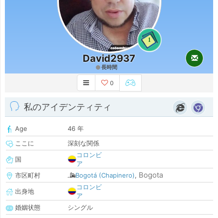
1
David2937
長時間
0
私のアイデンティティ
Age
46 年
ここに
深刻な関係
コロンビ
国
ア
Bogota
市区町村
Bogotá (Chapinero)
,
コロンビ
出身地
ア
婚姻状態
シングル