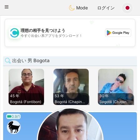
olombia
Citas
Toggle
Mode
ログイン
navigation
💖
理想の相手を見つけよう
💖
今すぐ出会い系アプリをダウンロード！
💕
💕
出会い 男 Bogota
45 年
53 年
30 年
Bogotá (Fontibon)
Bogotá (Chapinero)
Bogotá (Chapinero)
0.9/1