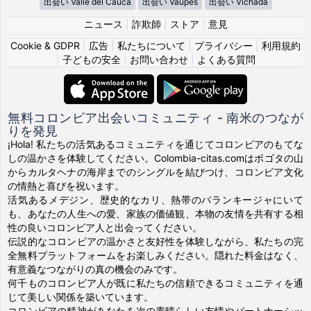
出会い Valle del Cauca
出会い Vaupés
出会い Vichada
ニュース
|
詐欺師
|
ストア
|
意見
Cookie & GDPR
|
広告
|
私たちについて
|
プライバシー
|
利用規約
|
子どもの安全
|
お問い合わせ
|
よくある質問
無料コロンビア出会いコミュニティ - 南米のつなが
りを発見
¡Hola! 私たちの活気あるコミュニティを通じてコロンビアのもてな
しの温かさを体験してください。Colombia-citas.comはボゴタの山
からカルタヘナの海岸までのシングルを結びつけ、コロンビア文化
の情熱と喜びを祝います。
活気あるメデジン、歴史的なカリ、熱帯のバランキージャにいて
も、あなたの人生への愛、家族の価値観、本物の友情を共有する相
性の良いコロンビア人と出会ってください。
伝説的なコロンビアの温かさと友好性を体験しながら、私たちの完
全無料プラットフォームをお楽しみください。隠れた料金はなく、
有意義なつながりの真の機会のみです。
何千ものコロンビア人が既に私たちの信頼できるコミュニティを通
じて美しい関係を築いています。
コロンビアの精神があなたを次の素晴らしい友情やパートナーシッ