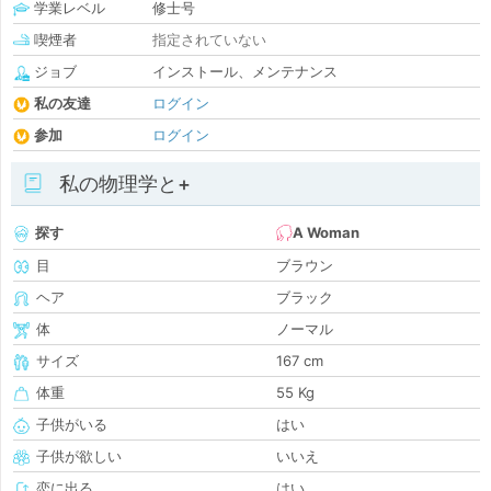
学業レベル
修士号
喫煙者
指定されていない
ジョブ
インストール、メンテナンス
私の友達
ログイン
参加
ログイン
私の物理学と+
探す
A Woman
目
ブラウン
ヘア
ブラック
体
ノーマル
サイズ
167 cm
体重
55 Kg
子供がいる
はい
子供が欲しい
いいえ
恋に出る
はい