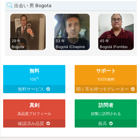
出会い 男 Bogota
29 年
53 年
45 年
Bogota
Bogotá (Chapine
Bogotá (Fontibo
無料
サポート
%
100
100%無料
無料サービス
聞く耳を持つモデレーター
真剣
訪問者
高品質プロフィール
頻繁に訪問される
確認済み品質
最高