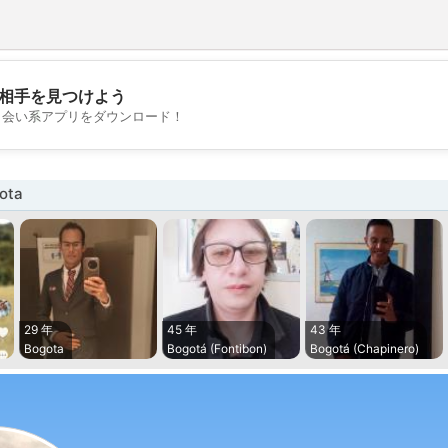
相手を見つけよう
💖
出会い系アプリをダウンロード！
💕
ota
29 年
45 年
43 年
Bogota
Bogotá (Fontibon)
Bogotá (Chapinero)