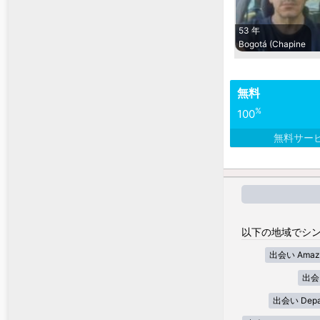
53 年
Bogotá (Chapine
無料
%
100
無料サー
以下の地域でシン
出会い Amaz
出会い
出会い Depar