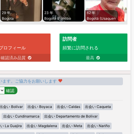
29 年
23 年
62 年
Bogota
Bogotá (Fontibo
Bogotá (Usaquen
訪問者
プロフィール
頻繁に訪問される
確認済み品質
最高
います。ご協力をお願いします
出会い Bolívar
出会い Boyaca
出会い Caldas
出会い Caqueta
出会い Cundinamarca
出会い Departamento de Bolívar
 La Guajira
出会い Magdalena
出会い Meta
出会い Nariño