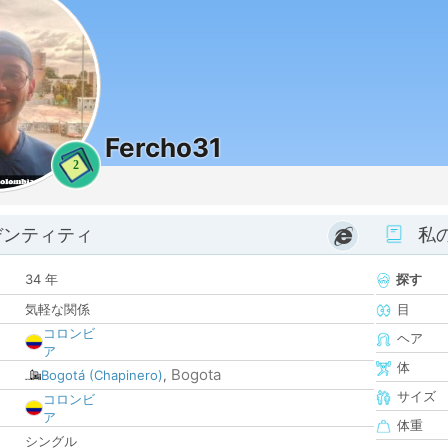
Fercho31
2
デンティティ
私
34 年
探す
気軽な関係
目
コロンビ
ヘア
ア
体
Bogota
Bogotá (Chapinero)
,
サイズ
コロンビ
ア
体重
シングル