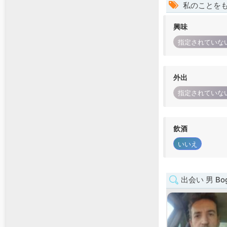
私のことを
興味
指定されていな
外出
指定されていな
飲酒
いいえ
出会い 男 Bog