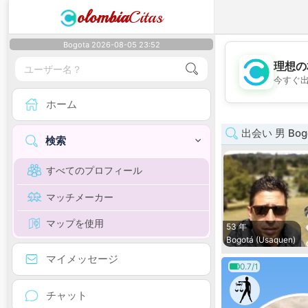
olombia
Citas
Bogota 2026-08-05 23:52
理想の
今すぐ
ホーム
出会い 男 Bog
検索
すべてのプロフィール
マッチメーカー
マップを使用
53 年
Bogotá (Usaquen)
マイメッセージ
0.7/1
チャット