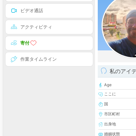
ビデオ通話
アクティビティ
寄付
作業タイムライン
私のアイ
Age
ここに
国
市区町村
出身地
婚姻状態