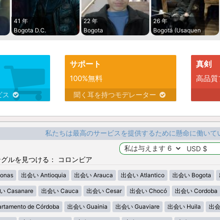
41 年
22 年
26 年
Bogota D.C.
Bogota
Bogotá (Usaquen
サポート
真剣
100%無料
高品質
ビス
聞く耳を持つモデレーター
私たちは最高のサービスを提供するために懸命に働いて
グルを見つける： コロンビア
onas
出会い Antioquia
出会い Arauca
出会い Atlantico
出会い Bogota
 Casanare
出会い Cauca
出会い Cesar
出会い Chocó
出会い Cordoba
tamento de Córdoba
出会い Guainia
出会い Guaviare
出会い Huila
出会い