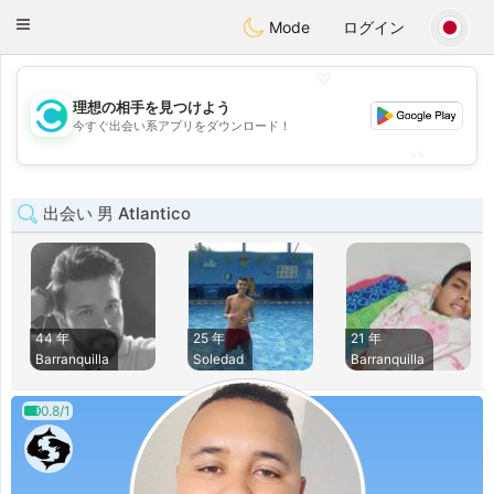
olombia
Citas
Toggle
Mode
ログイン
navigation
💖
理想の相手を見つけよう
💖
今すぐ出会い系アプリをダウンロード！
💕
💕
出会い 男 Atlantico
44 年
25 年
21 年
Barranquilla
Soledad
Barranquilla
0.8/1