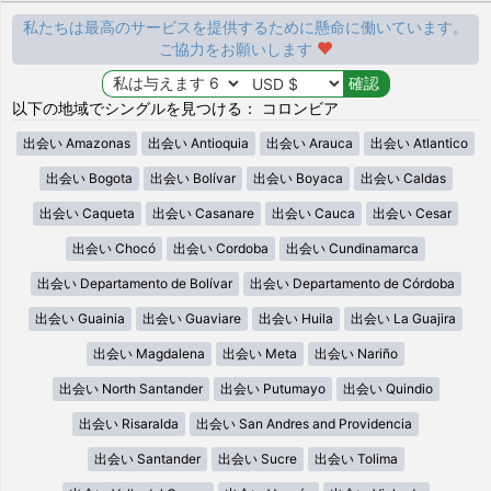
私たちは最高のサービスを提供するために懸命に働いています。
ご協力をお願いします
以下の地域でシングルを見つける： コロンビア
出会い Amazonas
出会い Antioquia
出会い Arauca
出会い Atlantico
出会い Bogota
出会い Bolívar
出会い Boyaca
出会い Caldas
出会い Caqueta
出会い Casanare
出会い Cauca
出会い Cesar
出会い Chocó
出会い Cordoba
出会い Cundinamarca
出会い Departamento de Bolívar
出会い Departamento de Córdoba
出会い Guainia
出会い Guaviare
出会い Huila
出会い La Guajira
出会い Magdalena
出会い Meta
出会い Nariño
出会い North Santander
出会い Putumayo
出会い Quindio
出会い Risaralda
出会い San Andres and Providencia
出会い Santander
出会い Sucre
出会い Tolima