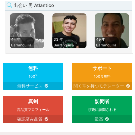
出会い 男 Atlantico
44 年
33 年
49 年
Barranquilla
Barranquilla
Barranquilla
無料
サポート
%
100
100%無料
無料サービス
聞く耳を持つモデレーター
真剣
訪問者
高品質プロフィール
頻繁に訪問される
確認済み品質
最高