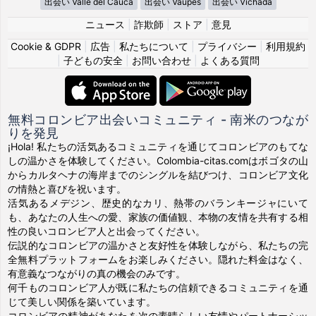
出会い Valle del Cauca
出会い Vaupés
出会い Vichada
ニュース
|
詐欺師
|
ストア
|
意見
Cookie & GDPR
|
広告
|
私たちについて
|
プライバシー
|
利用規約
|
子どもの安全
|
お問い合わせ
|
よくある質問
無料コロンビア出会いコミュニティ - 南米のつなが
りを発見
¡Hola! 私たちの活気あるコミュニティを通じてコロンビアのもてな
しの温かさを体験してください。Colombia-citas.comはボゴタの山
からカルタヘナの海岸までのシングルを結びつけ、コロンビア文化
の情熱と喜びを祝います。
活気あるメデジン、歴史的なカリ、熱帯のバランキージャにいて
も、あなたの人生への愛、家族の価値観、本物の友情を共有する相
性の良いコロンビア人と出会ってください。
伝説的なコロンビアの温かさと友好性を体験しながら、私たちの完
全無料プラットフォームをお楽しみください。隠れた料金はなく、
有意義なつながりの真の機会のみです。
何千ものコロンビア人が既に私たちの信頼できるコミュニティを通
じて美しい関係を築いています。
コロンビアの精神があなたを次の素晴らしい友情やパートナーシッ