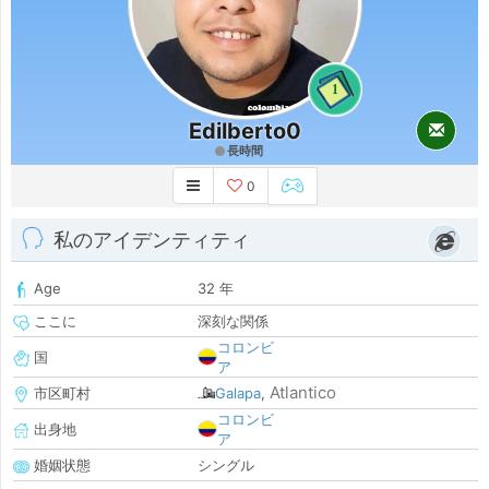
1
Edilberto0
長時間
0
私のアイデンティティ
Age
32 年
ここに
深刻な関係
コロンビ
国
ア
Atlantico
市区町村
Galapa
,
コロンビ
出身地
ア
婚姻状態
シングル