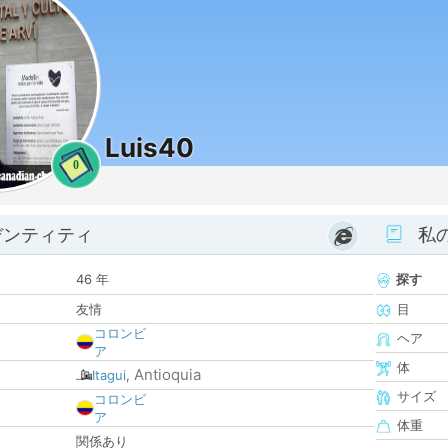
Luis40
0
デンティティ
私
46 年
探す
友情
目
コロンビ
ヘア
ア
体
Antioquia
Itagui
,
サイズ
コロンビ
ア
体重
関係あり