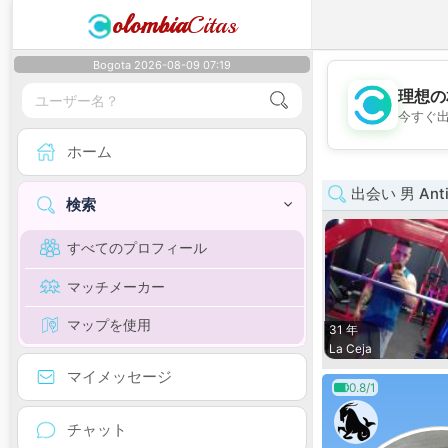
olombia
Citas
Bogota 2026-08-09 07:19
理想の
今すぐ
ホーム
出会い 男 Anti
検索
すべてのプロフィール
マッチメーカー
マップを使用
31 年
La Ceja
マイメッセージ
0.8/1
チャット