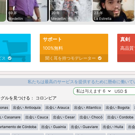
69 年
20 年
23 年
Medellin
Medellin
La Estrella
サポート
真剣
100%無料
高品質
ビス
聞く耳を持つモデレーター
私たちは最高のサービスを提供するために懸命に働いて
グルを見つける： コロンビア
onas
出会い Antioquia
出会い Arauca
出会い Atlantico
出会い Bogota
 Casanare
出会い Cauca
出会い Cesar
出会い Chocó
出会い Cordoba
tamento de Córdoba
出会い Guainia
出会い Guaviare
出会い Huila
出会い