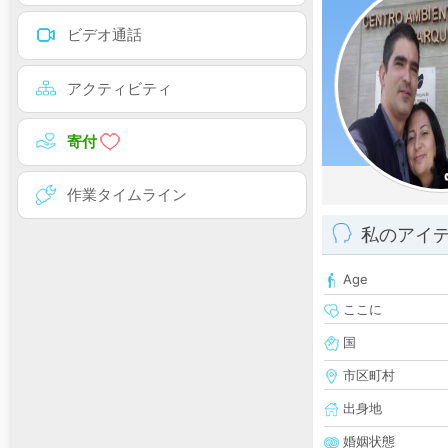
ビデオ通話
アクティビティ
寄付
作業タイムライン
私のアイ
Age
ここに
国
市区町村
出身地
婚姻状態