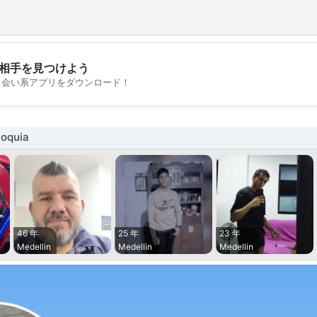
相手を見つけよう
💖
出会い系アプリをダウンロード！
💕
oquia
46 年
25 年
23 年
Medellin
Medellin
Medellin