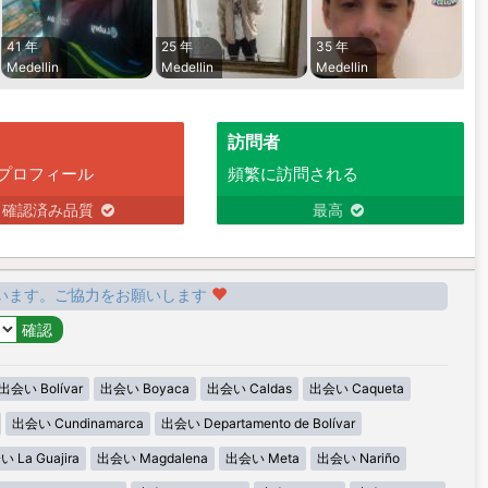
41 年
25 年
35 年
Medellin
Medellin
Medellin
訪問者
プロフィール
頻繁に訪問される
確認済み品質
最高
います。ご協力をお願いします
出会い Bolívar
出会い Boyaca
出会い Caldas
出会い Caqueta
出会い Cundinamarca
出会い Departamento de Bolívar
 La Guajira
出会い Magdalena
出会い Meta
出会い Nariño