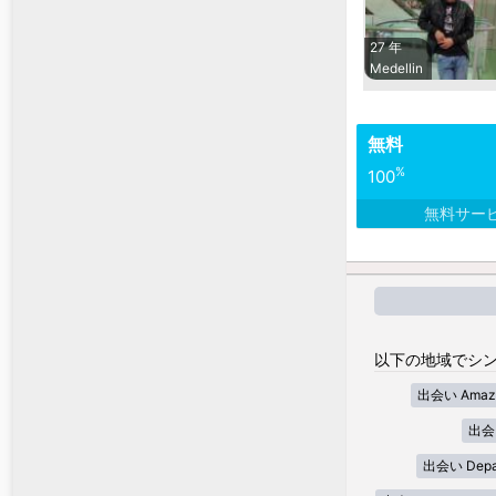
27 年
Medellin
無料
%
100
無料サー
以下の地域でシン
出会い Amaz
出会い
出会い Depar