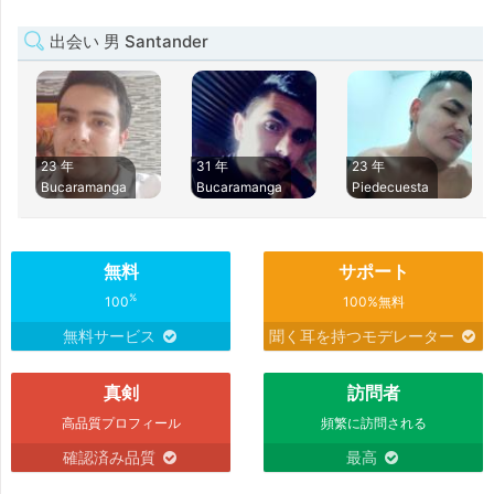
出会い 男 Santander
23 年
31 年
23 年
Bucaramanga
Bucaramanga
Piedecuesta
無料
サポート
%
100
100%無料
無料サービス
聞く耳を持つモデレーター
真剣
訪問者
高品質プロフィール
頻繁に訪問される
確認済み品質
最高