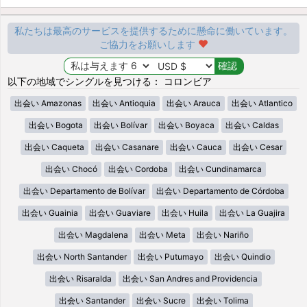
私たちは最高のサービスを提供するために懸命に働いています。
ご協力をお願いします
以下の地域でシングルを見つける： コロンビア
出会い Amazonas
出会い Antioquia
出会い Arauca
出会い Atlantico
出会い Bogota
出会い Bolívar
出会い Boyaca
出会い Caldas
出会い Caqueta
出会い Casanare
出会い Cauca
出会い Cesar
出会い Chocó
出会い Cordoba
出会い Cundinamarca
出会い Departamento de Bolívar
出会い Departamento de Córdoba
出会い Guainia
出会い Guaviare
出会い Huila
出会い La Guajira
出会い Magdalena
出会い Meta
出会い Nariño
出会い North Santander
出会い Putumayo
出会い Quindio
出会い Risaralda
出会い San Andres and Providencia
出会い Santander
出会い Sucre
出会い Tolima