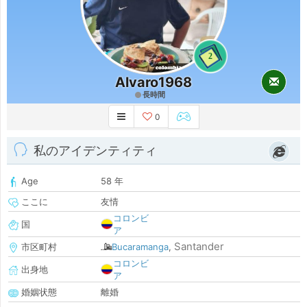
2
Alvaro1968
長時間
0
私のアイデンティティ
Age
58 年
ここに
友情
コロンビ
国
ア
Santander
市区町村
Bucaramanga
,
コロンビ
出身地
ア
婚姻状態
離婚