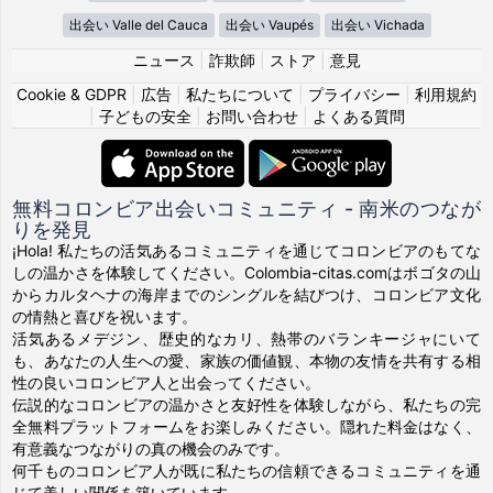
出会い Valle del Cauca
出会い Vaupés
出会い Vichada
ニュース
|
詐欺師
|
ストア
|
意見
Cookie & GDPR
|
広告
|
私たちについて
|
プライバシー
|
利用規約
|
子どもの安全
|
お問い合わせ
|
よくある質問
無料コロンビア出会いコミュニティ - 南米のつなが
りを発見
¡Hola! 私たちの活気あるコミュニティを通じてコロンビアのもてな
しの温かさを体験してください。Colombia-citas.comはボゴタの山
からカルタヘナの海岸までのシングルを結びつけ、コロンビア文化
の情熱と喜びを祝います。
活気あるメデジン、歴史的なカリ、熱帯のバランキージャにいて
も、あなたの人生への愛、家族の価値観、本物の友情を共有する相
性の良いコロンビア人と出会ってください。
伝説的なコロンビアの温かさと友好性を体験しながら、私たちの完
全無料プラットフォームをお楽しみください。隠れた料金はなく、
有意義なつながりの真の機会のみです。
何千ものコロンビア人が既に私たちの信頼できるコミュニティを通
じて美しい関係を築いています。