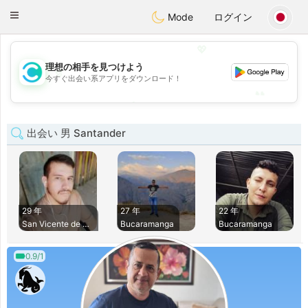
olombia
Citas
Toggle
Mode
ログイン
navigation
💖
理想の相手を見つけよう
💖
今すぐ出会い系アプリをダウンロード！
💕
💕
出会い 男 Santander
29 年
27 年
22 年
San Vicente de Chu
Bucaramanga
Bucaramanga
0.9/1