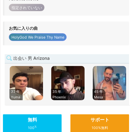
指定されていない
お気に入りの曲
HolyGod We Praise Thy Name
出会い 男 Arizona
32 年
35 年
45 年
Yuma
Phoenix
Mesa
無料
サポート
%
100
100%無料