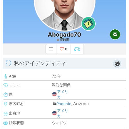
1
Abogado70
長時間
0
私のアイデンティティ
Age
72 年
ここに
深刻な関係
アメリ
国
カ
Arizona
市区町村
Phoenix
,
アメリ
出身地
カ
婚姻状態
ウィドウ