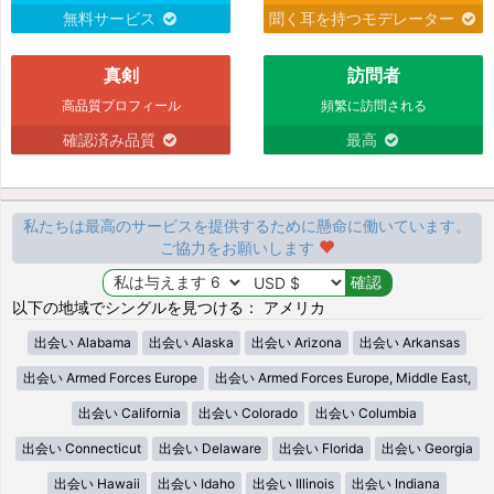
無料サービス
聞く耳を持つモデレーター
真剣
訪問者
高品質プロフィール
頻繁に訪問される
確認済み品質
最高
私たちは最高のサービスを提供するために懸命に働いています。
ご協力をお願いします
以下の地域でシングルを見つける： アメリカ
出会い Alabama
出会い Alaska
出会い Arizona
出会い Arkansas
出会い Armed Forces Europe
出会い Armed Forces Europe, Middle East,
出会い California
出会い Colorado
出会い Columbia
出会い Connecticut
出会い Delaware
出会い Florida
出会い Georgia
出会い Hawaii
出会い Idaho
出会い Illinois
出会い Indiana