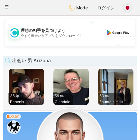
olombia
Citas
Toggle
Mode
ログイン
navigation
💖
理想の相手を見つけよう
💖
今すぐ出会い系アプリをダウンロード！
💕
💕
出会い 男 Arizona
35 年
59 年
53 年
Phoenix
Glendale
Fountain Hills
0.5/1