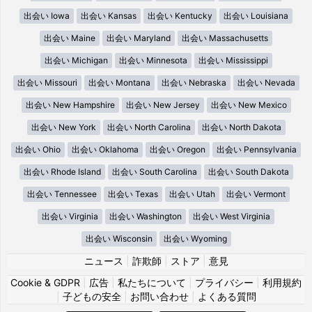
出会い Iowa
出会い Kansas
出会い Kentucky
出会い Louisiana
出会い Maine
出会い Maryland
出会い Massachusetts
出会い Michigan
出会い Minnesota
出会い Mississippi
出会い Missouri
出会い Montana
出会い Nebraska
出会い Nevada
出会い New Hampshire
出会い New Jersey
出会い New Mexico
出会い New York
出会い North Carolina
出会い North Dakota
出会い Ohio
出会い Oklahoma
出会い Oregon
出会い Pennsylvania
出会い Rhode Island
出会い South Carolina
出会い South Dakota
出会い Tennessee
出会い Texas
出会い Utah
出会い Vermont
出会い Virginia
出会い Washington
出会い West Virginia
出会い Wisconsin
出会い Wyoming
ニュース
|
詐欺師
|
ストア
|
意見
Cookie & GDPR
|
広告
|
私たちについて
|
プライバシー
|
利用規約
|
子どもの安全
|
お問い合わせ
|
よくある質問