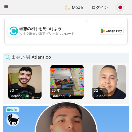
olombia
Citas
Toggle
Mode
ログイン
navigation
💖
理想の相手を見つけよう
💖
今すぐ出会い系アプリをダウンロード！
💕
💕
出会い 男 Atlantico
33 年
26 年
32 年
Barranquilla
Barranquilla
Galapa
0.9/1