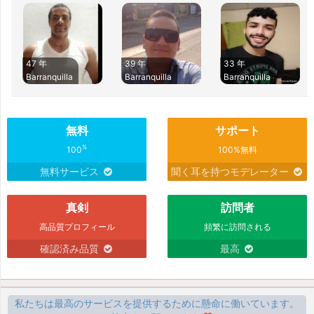
47 年
39 年
33 年
Barranquilla
Barranquilla
Barranquilla
無料
サポート
%
100
100%無料
無料サービス
聞く耳を持つモデレーター
真剣
訪問者
高品質プロフィール
頻繁に訪問される
確認済み品質
最高
私たちは最高のサービスを提供するために懸命に働いています。