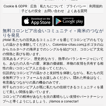
Cookie & GDPR
|
広告
|
私たちについて
|
プライバシー
|
利用規約
|
子どもの安全
|
お問い合わせ
|
よくある質問
無料コロンビア出会いコミュニティ - 南米のつなが
りを発見
¡Hola! 私たちの活気あるコミュニティを通じてコロンビアのもてな
しの温かさを体験してください。Colombia-citas.comはボゴタの山
からカルタヘナの海岸までのシングルを結びつけ、コロンビア文化
の情熱と喜びを祝います。
活気あるメデジン、歴史的なカリ、熱帯のバランキージャにいて
も、あなたの人生への愛、家族の価値観、本物の友情を共有する相
性の良いコロンビア人と出会ってください。
伝説的なコロンビアの温かさと友好性を体験しながら、私たちの完
全無料プラットフォームをお楽しみください。隠れた料金はなく、
有意義なつながりの真の機会のみです。
何千ものコロンビア人が既に私たちの信頼できるコミュニティを通
じて美しい関係を築いています。
コロンビアの精神があなたを次の素晴らしい友情やパートナーシッ
プへと導くようにしましょう。¡Vamos a conectar!