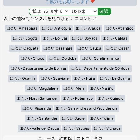
ご協力をお願いします
以下の地域でシングルを見つける： コロンビア
出会い Amazonas
出会い Antioquia
出会い Arauca
出会い Atlantico
出会い Bogota
出会い Bolívar
出会い Boyaca
出会い Caldas
出会い Caqueta
出会い Casanare
出会い Cauca
出会い Cesar
出会い Chocó
出会い Cordoba
出会い Cundinamarca
出会い Departamento de Bolívar
出会い Departamento de Córdoba
出会い Guainia
出会い Guaviare
出会い Huila
出会い La Guajira
出会い Magdalena
出会い Meta
出会い Nariño
出会い North Santander
出会い Putumayo
出会い Quindio
出会い Risaralda
出会い San Andres and Providencia
出会い Santander
出会い Sucre
出会い Tolima
出会い Valle del Cauca
出会い Vaupés
出会い Vichada
ニュース
|
詐欺師
|
ストア
|
意見