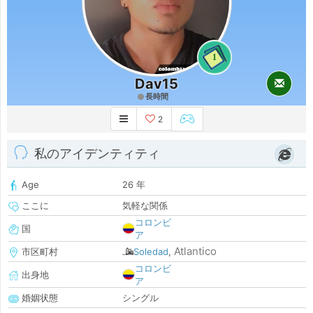
1
Dav15
長時間
2
私のアイデンティティ
Age
26 年
ここに
気軽な関係
コロンビ
国
ア
Atlantico
市区町村
Soledad
,
コロンビ
出身地
ア
婚姻状態
シングル