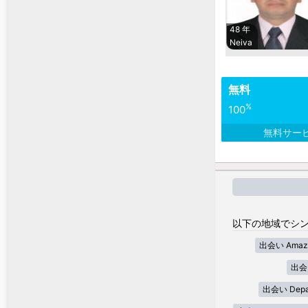
48 年
Neiva
無料
%
100
無料サー
以下の地域でシン
出会い Amaz
出会い
出会い Depar