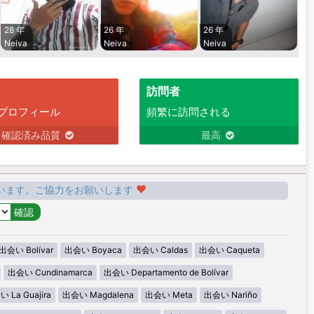
28 年
26 年
26 年
Neiva
Neiva
Neiva
訪問者
プロフィール
頻繁に訪問される
確認済み品質
最高
います。ご協力をお願いします
出会い Bolívar
出会い Boyaca
出会い Caldas
出会い Caqueta
出会い Cundinamarca
出会い Departamento de Bolívar
 La Guajira
出会い Magdalena
出会い Meta
出会い Nariño