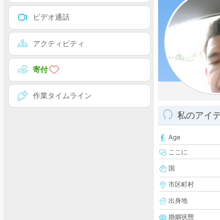
ビデオ通話
アクティビティ
寄付
作業タイムライン
私のアイ
Age
ここに
国
市区町村
出身地
婚姻状態