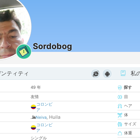
Sordobog
1
デンティティ
私
49 年
探す
友情
目
コロンビ
ヘア
ア
体
Huila
Neiva
,
サイズ
コロンビ
ア
体重
シングル