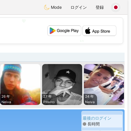
Mode
ログイン
登録
💖
💕
26 年
27 年
24 年
Neiva
Pitalito
Neiva
最後のログイン
長時間