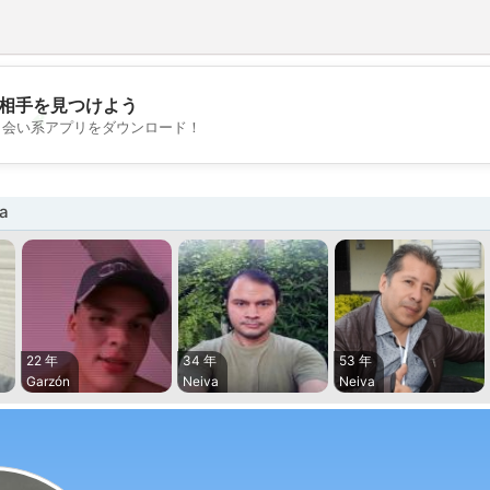
相手を見つけよう
💖
出会い系アプリをダウンロード！
💕
a
22 年
34 年
53 年
Garzón
Neiva
Neiva