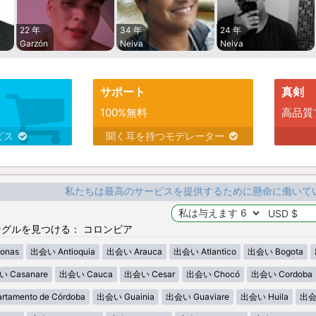
22 年
34 年
24 年
Garzón
Neiva
Neiva
サポート
真剣
100%無料
高品質
ビス
聞く耳を持つモデレーター
私たちは最高のサービスを提供するために懸命に働いて
グルを見つける： コロンビア
onas
出会い Antioquia
出会い Arauca
出会い Atlantico
出会い Bogota
 Casanare
出会い Cauca
出会い Cesar
出会い Chocó
出会い Cordoba
tamento de Córdoba
出会い Guainia
出会い Guaviare
出会い Huila
出会い