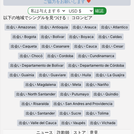
ご協力をお願いします
以下の地域でシングルを見つける： コロンビア
出会い Amazonas
出会い Antioquia
出会い Arauca
出会い Atlantico
出会い Bogota
出会い Bolívar
出会い Boyaca
出会い Caldas
出会い Caqueta
出会い Casanare
出会い Cauca
出会い Cesar
出会い Chocó
出会い Cordoba
出会い Cundinamarca
出会い Departamento de Bolívar
出会い Departamento de Córdoba
出会い Guainia
出会い Guaviare
出会い Huila
出会い La Guajira
出会い Magdalena
出会い Meta
出会い Nariño
出会い North Santander
出会い Putumayo
出会い Quindio
出会い Risaralda
出会い San Andres and Providencia
出会い Santander
出会い Sucre
出会い Tolima
出会い Valle del Cauca
出会い Vaupés
出会い Vichada
ニュース
|
詐欺師
|
ストア
|
意見