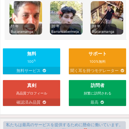
51 年
20 年
38 年
Bucaramanga
Barrancabermeja
Bucaramanga
無料
サポート
%
100
100%無料
無料サービス
聞く耳を持つモデレーター
真剣
訪問者
高品質プロフィール
頻繁に訪問される
確認済み品質
最高
私たちは最高のサービスを提供するために懸命に働いています。