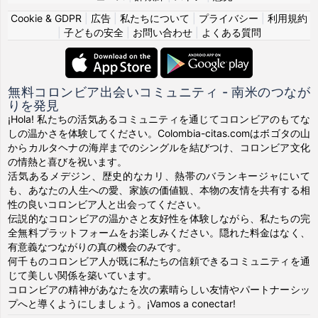
Cookie & GDPR
|
広告
|
私たちについて
|
プライバシー
|
利用規約
|
子どもの安全
|
お問い合わせ
|
よくある質問
無料コロンビア出会いコミュニティ - 南米のつなが
りを発見
¡Hola! 私たちの活気あるコミュニティを通じてコロンビアのもてな
しの温かさを体験してください。Colombia-citas.comはボゴタの山
からカルタヘナの海岸までのシングルを結びつけ、コロンビア文化
の情熱と喜びを祝います。
活気あるメデジン、歴史的なカリ、熱帯のバランキージャにいて
も、あなたの人生への愛、家族の価値観、本物の友情を共有する相
性の良いコロンビア人と出会ってください。
伝説的なコロンビアの温かさと友好性を体験しながら、私たちの完
全無料プラットフォームをお楽しみください。隠れた料金はなく、
有意義なつながりの真の機会のみです。
何千ものコロンビア人が既に私たちの信頼できるコミュニティを通
じて美しい関係を築いています。
コロンビアの精神があなたを次の素晴らしい友情やパートナーシッ
プへと導くようにしましょう。¡Vamos a conectar!