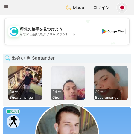
olombia
Citas
Toggle
Mode
ログイン
navigation
💖
理想の相手を見つけよう
💖
今すぐ出会い系アプリをダウンロード！
💕
💕
出会い 男 Santander
38 年
34 年
20 年
Bucaramanga
Giron
Bucaramanga
0.7/1