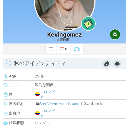
2
Kevingomez
長時間
0
私のアイデンティティ
Age
29 年
ここに
深刻な関係
コロンビ
国
ア
Santander
市区町村
San Vicente de Chucuri
,
コロンビ
出身地
ア
婚姻状態
シングル