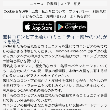
ニュース
|
詐欺師
|
ストア
|
意見
Cookie & GDPR
|
広告
|
私たちについて
|
プライバシー
|
利用規約
|
子どもの安全
|
お問い合わせ
|
よくある質問
無料コロンビア出会いコミュニティ - 南米のつなが
りを発見
¡Hola! 私たちの活気あるコミュニティを通じてコロンビアのもてな
しの温かさを体験してください。Colombia-citas.comはボゴタの山
からカルタヘナの海岸までのシングルを結びつけ、コロンビア文化
の情熱と喜びを祝います。
活気あるメデジン、歴史的なカリ、熱帯のバランキージャにいて
も、あなたの人生への愛、家族の価値観、本物の友情を共有する相
性の良いコロンビア人と出会ってください。
伝説的なコロンビアの温かさと友好性を体験しながら、私たちの完
全無料プラットフォームをお楽しみください。隠れた料金はなく、
有意義なつながりの真の機会のみです。
何千ものコロンビア人が既に私たちの信頼できるコミュニティを通
じて美しい関係を築いています。
コロンビアの精神があなたを次の素晴らしい友情やパートナーシッ
プへと導くようにしましょう。¡Vamos a conectar!