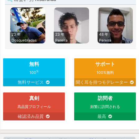
23 年
23 年
48 年
Dosquebradas
Pereira
Pereira
無料
サポート
%
100
100%無料
無料サービス
聞く耳を持つモデレーター
真剣
訪問者
高品質プロフィール
頻繁に訪問される
確認済み品質
最高