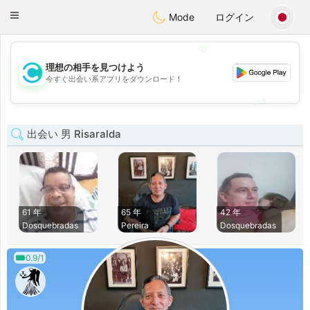
olombia
Citas
Toggle
Mode
ログイン
navigation
💖
理想の相手を見つけよう
💖
今すぐ出会い系アプリをダウンロード！
💕
💕
出会い 男 Risaralda
61 年
65 年
42 年
Dosquebradas
Pereira
Dosquebradas
0.9/1