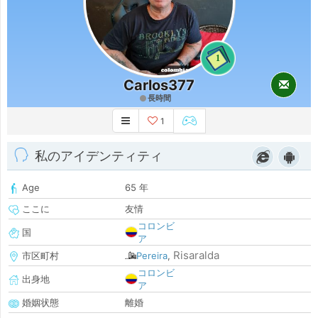
1
Carlos377
長時間
1
私のアイデンティティ
Age
65 年
ここに
友情
コロンビ
国
ア
Risaralda
市区町村
Pereira
,
コロンビ
出身地
ア
婚姻状態
離婚