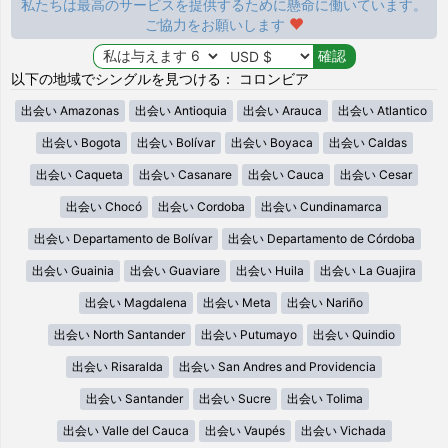
私たちは最高のサービスを提供するために懸命に働いています。
ご協力をお願いします
以下の地域でシングルを見つける： コロンビア
出会い Amazonas
出会い Antioquia
出会い Arauca
出会い Atlantico
出会い Bogota
出会い Bolívar
出会い Boyaca
出会い Caldas
出会い Caqueta
出会い Casanare
出会い Cauca
出会い Cesar
出会い Chocó
出会い Cordoba
出会い Cundinamarca
出会い Departamento de Bolívar
出会い Departamento de Córdoba
出会い Guainia
出会い Guaviare
出会い Huila
出会い La Guajira
出会い Magdalena
出会い Meta
出会い Nariño
出会い North Santander
出会い Putumayo
出会い Quindio
出会い Risaralda
出会い San Andres and Providencia
出会い Santander
出会い Sucre
出会い Tolima
出会い Valle del Cauca
出会い Vaupés
出会い Vichada