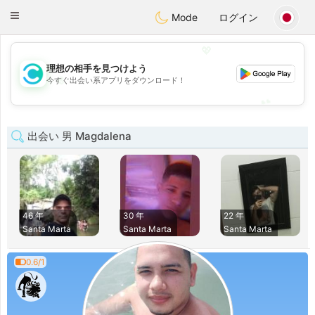
olombia
Citas
Toggle
Mode
ログイン
navigation
💖
理想の相手を見つけよう
💖
今すぐ出会い系アプリをダウンロード！
💕
💕
出会い 男 Magdalena
46 年
30 年
22 年
Santa Marta
Santa Marta
Santa Marta
0.6/1