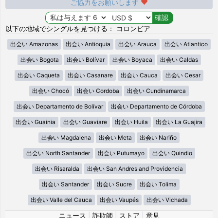
ご協力をお願いします
以下の地域でシングルを見つける： コロンビア
出会い Amazonas
出会い Antioquia
出会い Arauca
出会い Atlantico
出会い Bogota
出会い Bolívar
出会い Boyaca
出会い Caldas
出会い Caqueta
出会い Casanare
出会い Cauca
出会い Cesar
出会い Chocó
出会い Cordoba
出会い Cundinamarca
出会い Departamento de Bolívar
出会い Departamento de Córdoba
出会い Guainia
出会い Guaviare
出会い Huila
出会い La Guajira
出会い Magdalena
出会い Meta
出会い Nariño
出会い North Santander
出会い Putumayo
出会い Quindio
出会い Risaralda
出会い San Andres and Providencia
出会い Santander
出会い Sucre
出会い Tolima
出会い Valle del Cauca
出会い Vaupés
出会い Vichada
ニュース
|
詐欺師
|
ストア
|
意見