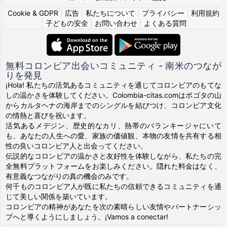
Cookie & GDPR
|
広告
|
私たちについて
|
プライバシー
|
利用規約
|
子どもの安全
|
お問い合わせ
|
よくある質問
無料コロンビア出会いコミュニティ - 南米のつなが
りを発見
¡Hola! 私たちの活気あるコミュニティを通じてコロンビアのもてな
しの温かさを体験してください。Colombia-citas.comはボゴタの山
からカルタヘナの海岸までのシングルを結びつけ、コロンビア文化
の情熱と喜びを祝います。
活気あるメデジン、歴史的なカリ、熱帯のバランキージャにいて
も、あなたの人生への愛、家族の価値観、本物の友情を共有する相
性の良いコロンビア人と出会ってください。
伝説的なコロンビアの温かさと友好性を体験しながら、私たちの完
全無料プラットフォームをお楽しみください。隠れた料金はなく、
有意義なつながりの真の機会のみです。
何千ものコロンビア人が既に私たちの信頼できるコミュニティを通
じて美しい関係を築いています。
コロンビアの精神があなたを次の素晴らしい友情やパートナーシッ
プへと導くようにしましょう。¡Vamos a conectar!