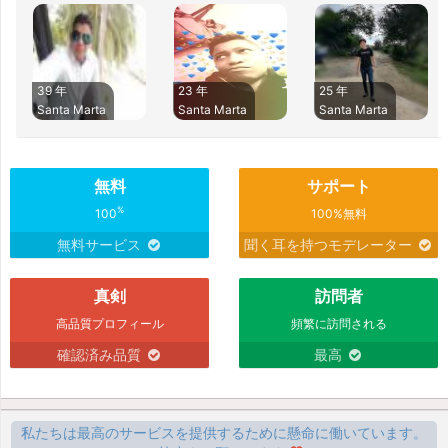
39 年
23 年
25 年
Santa Marta
Santa Marta
Santa Marta
無料
サポート
%
100
100%無料
無料サービス
聞く耳を持つモデレーター
真剣
訪問者
高品質プロフィール
頻繁に訪問される
確認済み品質
最高
私たちは最高のサービスを提供するために懸命に働いています。