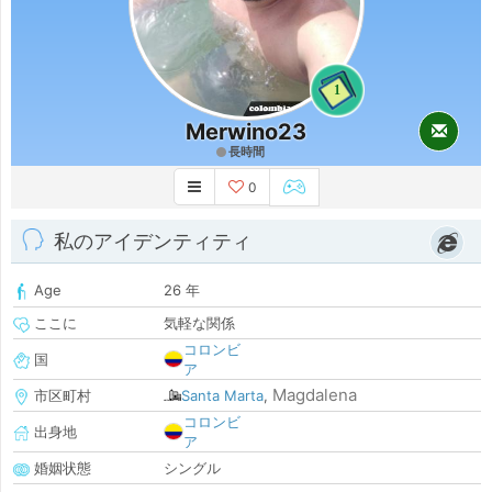
1
Merwino23
長時間
0
私のアイデンティティ
Age
26 年
ここに
気軽な関係
コロンビ
国
ア
Magdalena
市区町村
Santa Marta
,
コロンビ
出身地
ア
婚姻状態
シングル