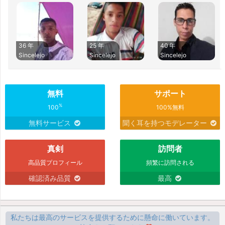
36 年
25 年
40 年
Sincelejo
Sincelejo
Sincelejo
無料
サポート
%
100
100%無料
無料サービス
聞く耳を持つモデレーター
真剣
訪問者
高品質プロフィール
頻繁に訪問される
確認済み品質
最高
私たちは最高のサービスを提供するために懸命に働いています。