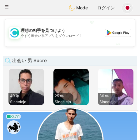
olombia
Citas
Toggle
Mode
ログイン
navigation
💖
理想の相手を見つけよう
💖
今すぐ出会い系アプリをダウンロード！
💕
💕
出会い 男 Sucre
40 年
25 年
36 年
Sincelejo
Sincelejo
Sincelejo
0.7/1