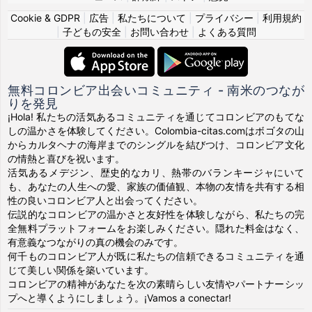
Cookie & GDPR
|
広告
|
私たちについて
|
プライバシー
|
利用規約
|
子どもの安全
|
お問い合わせ
|
よくある質問
無料コロンビア出会いコミュニティ - 南米のつなが
りを発見
¡Hola! 私たちの活気あるコミュニティを通じてコロンビアのもてな
しの温かさを体験してください。Colombia-citas.comはボゴタの山
からカルタヘナの海岸までのシングルを結びつけ、コロンビア文化
の情熱と喜びを祝います。
活気あるメデジン、歴史的なカリ、熱帯のバランキージャにいて
も、あなたの人生への愛、家族の価値観、本物の友情を共有する相
性の良いコロンビア人と出会ってください。
伝説的なコロンビアの温かさと友好性を体験しながら、私たちの完
全無料プラットフォームをお楽しみください。隠れた料金はなく、
有意義なつながりの真の機会のみです。
何千ものコロンビア人が既に私たちの信頼できるコミュニティを通
じて美しい関係を築いています。
コロンビアの精神があなたを次の素晴らしい友情やパートナーシッ
プへと導くようにしましょう。¡Vamos a conectar!