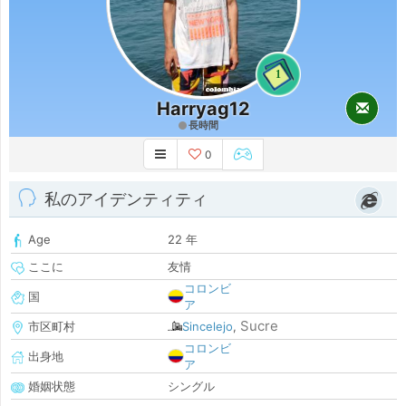
1
Harryag12
長時間
0
私のアイデンティティ
Age
22 年
ここに
友情
コロンビ
国
ア
Sucre
市区町村
Sincelejo
,
コロンビ
出身地
ア
婚姻状態
シングル