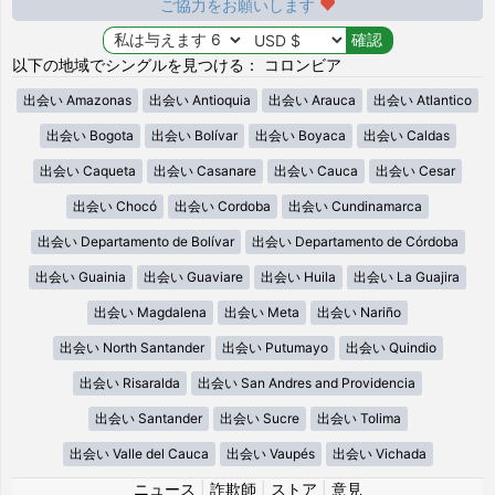
ご協力をお願いします
以下の地域でシングルを見つける： コロンビア
出会い Amazonas
出会い Antioquia
出会い Arauca
出会い Atlantico
出会い Bogota
出会い Bolívar
出会い Boyaca
出会い Caldas
出会い Caqueta
出会い Casanare
出会い Cauca
出会い Cesar
出会い Chocó
出会い Cordoba
出会い Cundinamarca
出会い Departamento de Bolívar
出会い Departamento de Córdoba
出会い Guainia
出会い Guaviare
出会い Huila
出会い La Guajira
出会い Magdalena
出会い Meta
出会い Nariño
出会い North Santander
出会い Putumayo
出会い Quindio
出会い Risaralda
出会い San Andres and Providencia
出会い Santander
出会い Sucre
出会い Tolima
出会い Valle del Cauca
出会い Vaupés
出会い Vichada
ニュース
|
詐欺師
|
ストア
|
意見