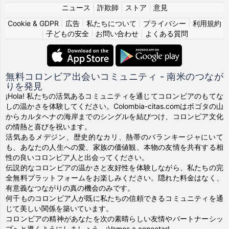
ニュース
|
詐欺師
|
ストア
|
意見
Cookie & GDPR
|
広告
|
私たちについて
|
プライバシー
|
利用規約
|
子どもの安全
|
お問い合わせ
|
よくある質問
無料コロンビア出会いコミュニティ - 南米のつなが
りを発見
¡Hola! 私たちの活気あるコミュニティを通じてコロンビアのもてな
しの温かさを体験してください。Colombia-citas.comはボゴタの山
からカルタヘナの海岸までのシングルを結びつけ、コロンビア文化
の情熱と喜びを祝います。
活気あるメデジン、歴史的なカリ、熱帯のバランキージャにいて
も、あなたの人生への愛、家族の価値観、本物の友情を共有する相
性の良いコロンビア人と出会ってください。
伝説的なコロンビアの温かさと友好性を体験しながら、私たちの完
全無料プラットフォームをお楽しみください。隠れた料金はなく、
有意義なつながりの真の機会のみです。
何千ものコロンビア人が既に私たちの信頼できるコミュニティを通
じて美しい関係を築いています。
コロンビアの精神があなたを次の素晴らしい友情やパートナーシッ
プへと導くようにしましょう。¡Vamos a conectar!