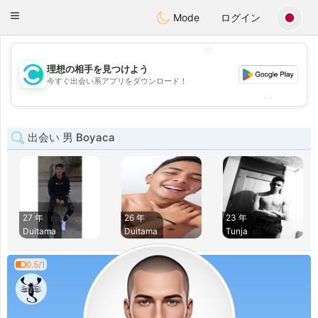
olombia
Citas
Toggle
Mode
ログイン
navigation
💖
理想の相手を見つけよう
💖
今すぐ出会い系アプリをダウンロード！
💕
💕
出会い 男 Boyaca
27 年
26 年
23 年
Duitama
Duitama
Tunja
0.5/1