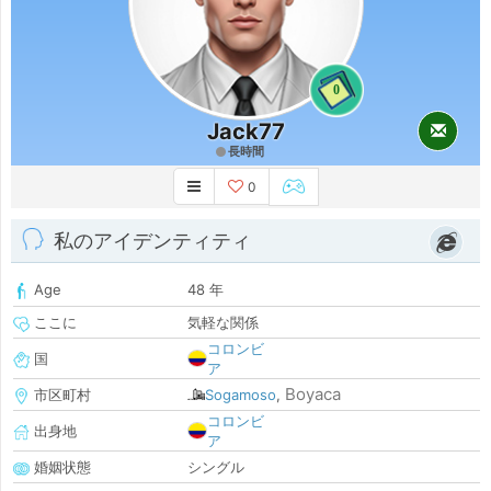
0
Jack77
長時間
0
私のアイデンティティ
Age
48 年
ここに
気軽な関係
コロンビ
国
ア
Boyaca
市区町村
Sogamoso
,
コロンビ
出身地
ア
婚姻状態
シングル