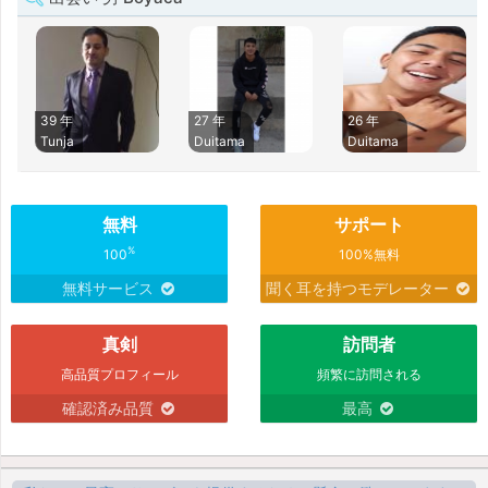
39 年
27 年
26 年
Tunja
Duitama
Duitama
無料
サポート
%
100
100%無料
無料サービス
聞く耳を持つモデレーター
真剣
訪問者
高品質プロフィール
頻繁に訪問される
確認済み品質
最高