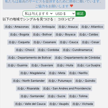
私たちは最高のサービスを提供するために懸命に働いています。
ご協力をお願いします
以下の地域でシングルを見つける： コロンビア
出会い Amazonas
出会い Antioquia
出会い Arauca
出会い Atlantico
出会い Bogota
出会い Bolívar
出会い Boyaca
出会い Caldas
出会い Caqueta
出会い Casanare
出会い Cauca
出会い Cesar
出会い Chocó
出会い Cordoba
出会い Cundinamarca
出会い Departamento de Bolívar
出会い Departamento de Córdoba
出会い Guainia
出会い Guaviare
出会い Huila
出会い La Guajira
出会い Magdalena
出会い Meta
出会い Nariño
出会い North Santander
出会い Putumayo
出会い Quindio
出会い Risaralda
出会い San Andres and Providencia
出会い Santander
出会い Sucre
出会い Tolima
出会い Valle del Cauca
出会い Vaupés
出会い Vichada