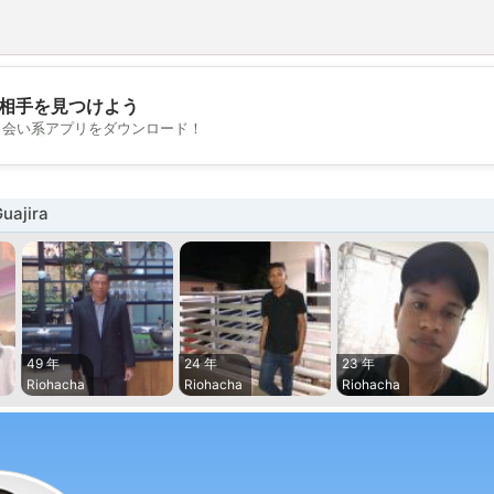
相手を見つけよう
💖
出会い系アプリをダウンロード！
💕
ajira
49 年
24 年
23 年
Riohacha
Riohacha
Riohacha