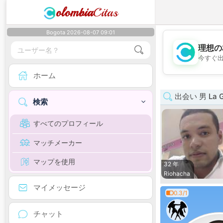
olombia
Citas
Bogota 2026-08-07 09:01
理想の
今すぐ
ホーム
出会い 男 La Gu
検索
すべてのプロフィール
マッチメーカー
マップを使用
32 年
Riohacha
マイメッセージ
0.3/1
チャット