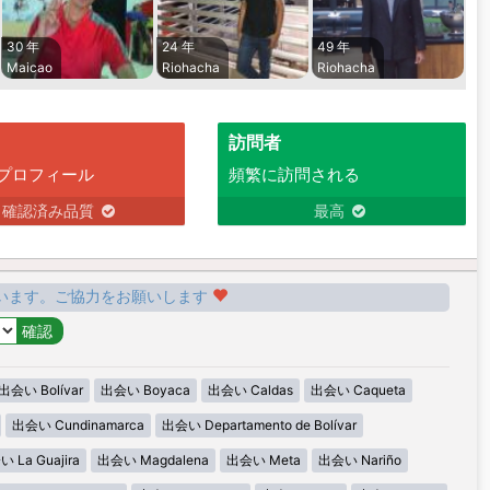
30 年
24 年
49 年
Maicao
Riohacha
Riohacha
訪問者
プロフィール
頻繁に訪問される
確認済み品質
最高
います。ご協力をお願いします
出会い Bolívar
出会い Boyaca
出会い Caldas
出会い Caqueta
出会い Cundinamarca
出会い Departamento de Bolívar
 La Guajira
出会い Magdalena
出会い Meta
出会い Nariño