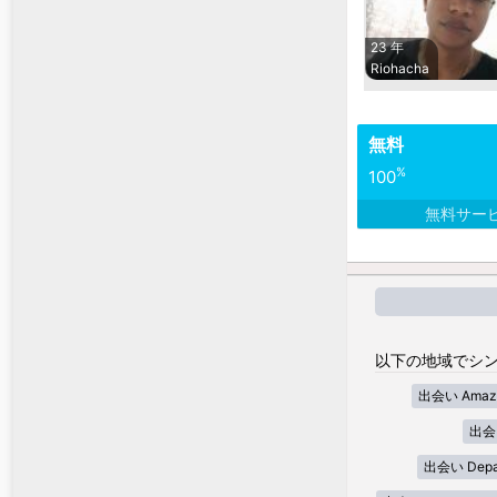
23 年
Riohacha
無料
%
100
無料サー
以下の地域でシン
出会い Amaz
出会い
出会い Depar