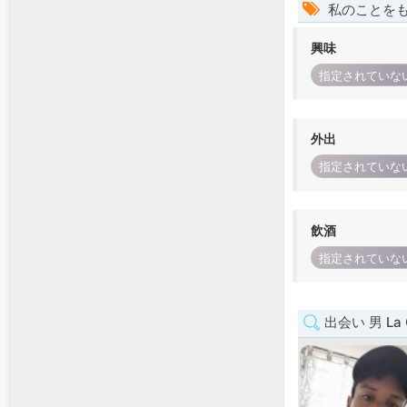
私のことを
興味
指定されていな
外出
指定されていな
飲酒
指定されていな
出会い 男 La G