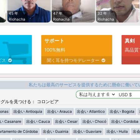
45 年
47 年
32 年
Riohacha
Riohacha
Riohacha
サポート
真剣
100%無料
高品質
ビス
聞く耳を持つモデレーター
私たちは最高のサービスを提供するために懸命に働いて
グルを見つける： コロンビア
onas
出会い Antioquia
出会い Arauca
出会い Atlantico
出会い Bogota
 Casanare
出会い Cauca
出会い Cesar
出会い Chocó
出会い Cordoba
tamento de Córdoba
出会い Guainia
出会い Guaviare
出会い Huila
出会い