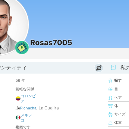
Rosas7005
0
デンティティ
私
56 年
探す
気軽な関係
目
コロンビ
ヘア
ア
体
La Guajira
Riohacha
,
サイズ
メキシ
コ
体重
複雑です