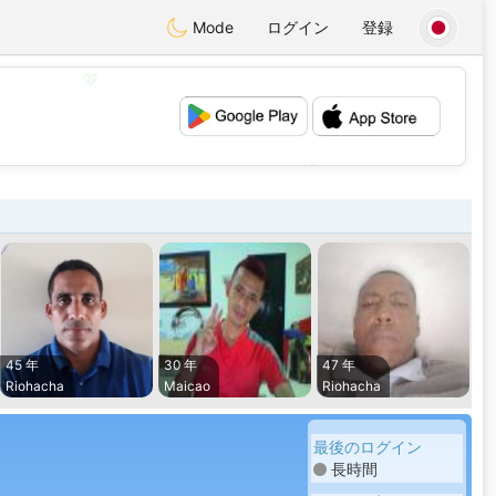
Mode
ログイン
登録
💖
💕
45 年
30 年
47 年
Riohacha
Maicao
Riohacha
最後のログイン
長時間