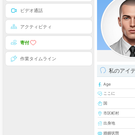
ビデオ通話
アクティビティ
寄付
作業タイムライン
私のアイ
Age
ここに
国
市区町村
出身地
婚姻状態