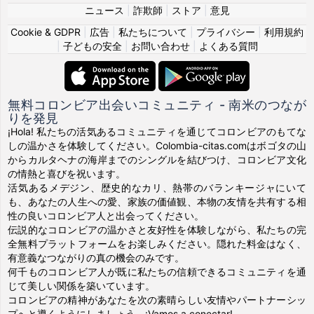
ニュース
|
詐欺師
|
ストア
|
意見
Cookie & GDPR
|
広告
|
私たちについて
|
プライバシー
|
利用規約
|
子どもの安全
|
お問い合わせ
|
よくある質問
無料コロンビア出会いコミュニティ - 南米のつなが
りを発見
¡Hola! 私たちの活気あるコミュニティを通じてコロンビアのもてな
しの温かさを体験してください。Colombia-citas.comはボゴタの山
からカルタヘナの海岸までのシングルを結びつけ、コロンビア文化
の情熱と喜びを祝います。
活気あるメデジン、歴史的なカリ、熱帯のバランキージャにいて
も、あなたの人生への愛、家族の価値観、本物の友情を共有する相
性の良いコロンビア人と出会ってください。
伝説的なコロンビアの温かさと友好性を体験しながら、私たちの完
全無料プラットフォームをお楽しみください。隠れた料金はなく、
有意義なつながりの真の機会のみです。
何千ものコロンビア人が既に私たちの信頼できるコミュニティを通
じて美しい関係を築いています。
コロンビアの精神があなたを次の素晴らしい友情やパートナーシッ
プへと導くようにしましょう。¡Vamos a conectar!