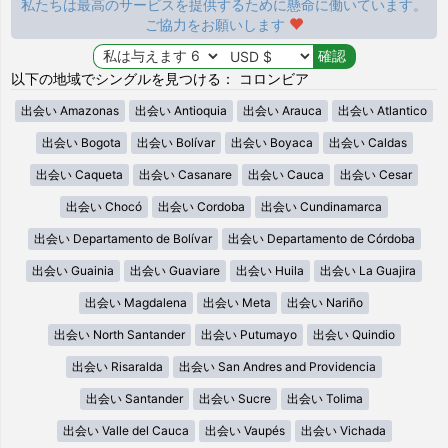
私たちは最高のサービスを提供するために懸命に働いています。
ご協力をお願いします
以下の地域でシングルを見つける： コロンビア
出会い Amazonas
出会い Antioquia
出会い Arauca
出会い Atlantico
出会い Bogota
出会い Bolívar
出会い Boyaca
出会い Caldas
出会い Caqueta
出会い Casanare
出会い Cauca
出会い Cesar
出会い Chocó
出会い Cordoba
出会い Cundinamarca
出会い Departamento de Bolívar
出会い Departamento de Córdoba
出会い Guainia
出会い Guaviare
出会い Huila
出会い La Guajira
出会い Magdalena
出会い Meta
出会い Nariño
出会い North Santander
出会い Putumayo
出会い Quindio
出会い Risaralda
出会い San Andres and Providencia
出会い Santander
出会い Sucre
出会い Tolima
出会い Valle del Cauca
出会い Vaupés
出会い Vichada