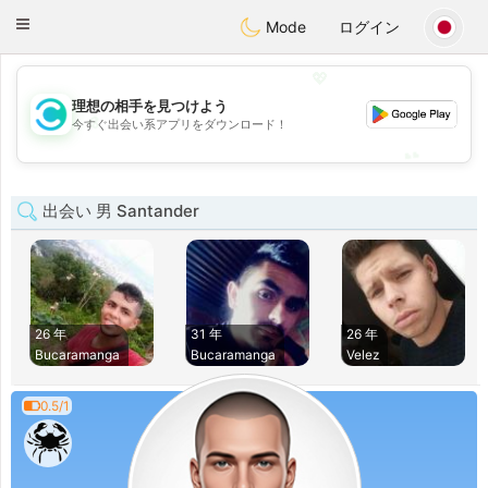
olombia
Citas
Toggle
Mode
ログイン
navigation
💖
理想の相手を見つけよう
💖
今すぐ出会い系アプリをダウンロード！
💕
💕
出会い 男 Santander
26 年
31 年
26 年
Bucaramanga
Bucaramanga
Velez
0.5/1