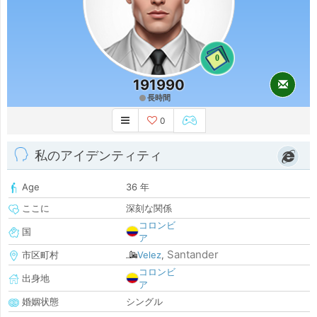
0
191990
長時間
0
私のアイデンティティ
Age
36 年
ここに
深刻な関係
コロンビ
国
ア
Santander
市区町村
Velez
,
コロンビ
出身地
ア
婚姻状態
シングル