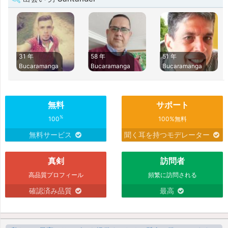
31 年
58 年
51 年
Bucaramanga
Bucaramanga
Bucaramanga
無料
サポート
%
100
100%無料
無料サービス
聞く耳を持つモデレーター
真剣
訪問者
高品質プロフィール
頻繁に訪問される
確認済み品質
最高