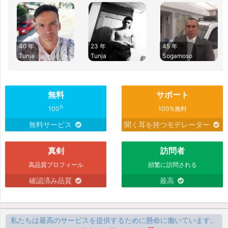
40 年
23 年
45 年
Tunja
Tunja
Sogamoso
無料
サポート
%
100
100%無料
無料サービス
聞く耳を持つモデレーター
真剣
訪問者
高品質プロフィール
頻繁に訪問される
確認済み品質
最高
私たちは最高のサービスを提供するために懸命に働いています。