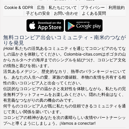
Cookie & GDPR
|
広告
|
私たちについて
|
プライバシー
|
利用規約
|
子どもの安全
|
お問い合わせ
|
よくある質問
無料コロンビア出会いコミュニティ - 南米のつなが
りを発見
¡Hola! 私たちの活気あるコミュニティを通じてコロンビアのもてな
しの温かさを体験してください。Colombia-citas.comはボゴタの山
からカルタヘナの海岸までのシングルを結びつけ、コロンビア文化
の情熱と喜びを祝います。
活気あるメデジン、歴史的なカリ、熱帯のバランキージャにいて
も、あなたの人生への愛、家族の価値観、本物の友情を共有する相
性の良いコロンビア人と出会ってください。
伝説的なコロンビアの温かさと友好性を体験しながら、私たちの完
全無料プラットフォームをお楽しみください。隠れた料金はなく、
有意義なつながりの真の機会のみです。
何千ものコロンビア人が既に私たちの信頼できるコミュニティを通
じて美しい関係を築いています。
コロンビアの精神があなたを次の素晴らしい友情やパートナーシッ
プへと導くようにしましょう。¡Vamos a conectar!