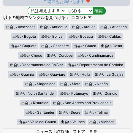
ご協力をお願いします
以下の地域でシングルを見つける： コロンビア
出会い Amazonas
出会い Antioquia
出会い Arauca
出会い Atlantico
出会い Bogota
出会い Bolívar
出会い Boyaca
出会い Caldas
出会い Caqueta
出会い Casanare
出会い Cauca
出会い Cesar
出会い Chocó
出会い Cordoba
出会い Cundinamarca
出会い Departamento de Bolívar
出会い Departamento de Córdoba
出会い Guainia
出会い Guaviare
出会い Huila
出会い La Guajira
出会い Magdalena
出会い Meta
出会い Nariño
出会い North Santander
出会い Putumayo
出会い Quindio
出会い Risaralda
出会い San Andres and Providencia
出会い Santander
出会い Sucre
出会い Tolima
出会い Valle del Cauca
出会い Vaupés
出会い Vichada
ニュース
|
詐欺師
|
ストア
|
意見