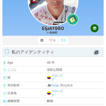
1
Eljali1980
長時間
0
私のアイデンティティ
Age
40 年
ここに
深刻な関係
コロンビ
国
ア
Boyaca
市区町村
Tunja
,
コロンビ
出身地
ア
婚姻状態
離婚