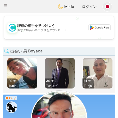
olombia
Citas
Toggle
Mode
ログイン
navigation
💖
理想の相手を見つけよう
💖
今すぐ出会い系アプリをダウンロード！
💕
💕
出会い 男 Boyaca
29 年
39 年
51 年
Tunja
Tunja
Tunja
0.6/1