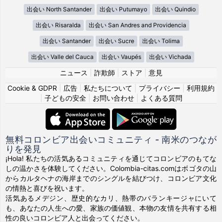
出会い North Santander
出会い Putumayo
出会い Quindio
出会い Risaralda
出会い San Andres and Providencia
出会い Santander
出会い Sucre
出会い Tolima
出会い Valle del Cauca
出会い Vaupés
出会い Vichada
ニュース
|
詐欺師
|
ストア
|
意見
Cookie & GDPR
|
広告
|
私たちについて
|
プライバシー
|
利用規約
|
子どもの安全
|
お問い合わせ
|
よくある質問
無料コロンビア出会いコミュニティ - 南米のつなが
りを発見
¡Hola! 私たちの活気あるコミュニティを通じてコロンビアのもてな
しの温かさを体験してください。Colombia-citas.comはボゴタの山
からカルタヘナの海岸までのシングルを結びつけ、コロンビア文化
の情熱と喜びを祝います。
活気あるメデジン、歴史的なカリ、熱帯のバランキージャにいて
も、あなたの人生への愛、家族の価値観、本物の友情を共有する相
性の良いコロンビア人と出会ってください。