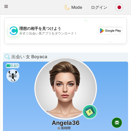
olombia
Citas
Toggle
Mode
ログイン
navigation
💖
理想の相手を見つけよう
💖
今すぐ出会い系アプリをダウンロード！
💕
💕
出会い 女 Boyaca
0.8/1
0
Angela36
長時間