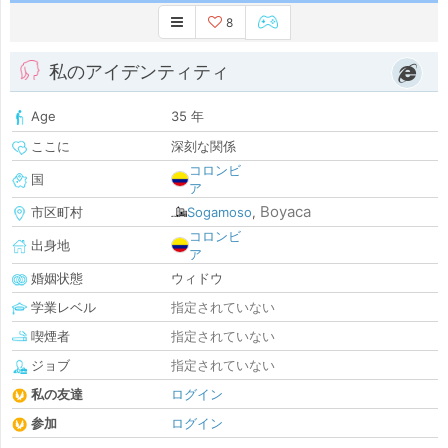
8
私のアイデンティティ
Age
35 年
ここに
深刻な関係
コロンビ
国
ア
Boyaca
市区町村
Sogamoso
,
コロンビ
出身地
ア
婚姻状態
ウィドウ
学業レベル
指定されていない
喫煙者
指定されていない
ジョブ
指定されていない
私の友達
ログイン
参加
ログイン