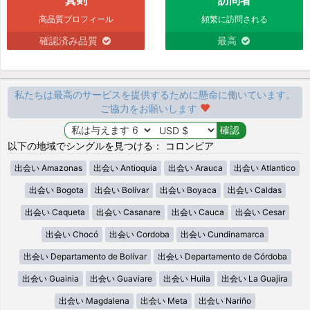
高品質プロフィール
頻繁に訪問される
確認済み品質
最高
私たちは最高のサービスを提供するために懸命に働いています。
ご協力をお願いします
以下の地域でシングルを見つける： コロンビア
出会い Amazonas
出会い Antioquia
出会い Arauca
出会い Atlantico
出会い Bogota
出会い Bolívar
出会い Boyaca
出会い Caldas
出会い Caqueta
出会い Casanare
出会い Cauca
出会い Cesar
出会い Chocó
出会い Cordoba
出会い Cundinamarca
出会い Departamento de Bolívar
出会い Departamento de Córdoba
出会い Guainia
出会い Guaviare
出会い Huila
出会い La Guajira
出会い Magdalena
出会い Meta
出会い Nariño