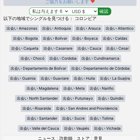
ご協力をお願いします
以下の地域でシングルを見つける： コロンビア
出会い Amazonas
出会い Antioquia
出会い Arauca
出会い Atlantico
出会い Bogota
出会い Bolívar
出会い Boyaca
出会い Caldas
出会い Caqueta
出会い Casanare
出会い Cauca
出会い Cesar
出会い Chocó
出会い Cordoba
出会い Cundinamarca
出会い Departamento de Bolívar
出会い Departamento de Córdoba
出会い Guainia
出会い Guaviare
出会い Huila
出会い La Guajira
出会い Magdalena
出会い Meta
出会い Nariño
出会い North Santander
出会い Putumayo
出会い Quindio
出会い Risaralda
出会い San Andres and Providencia
出会い Santander
出会い Sucre
出会い Tolima
出会い Valle del Cauca
出会い Vaupés
出会い Vichada
ニュース
|
詐欺師
|
ストア
|
意見