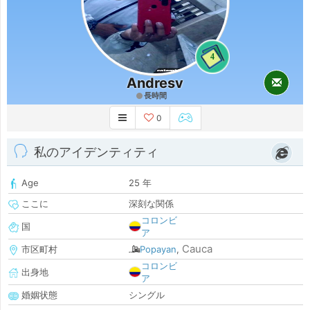
4
Andresv
長時間
0
私のアイデンティティ
Age
25 年
ここに
深刻な関係
コロンビ
国
ア
Cauca
市区町村
Popayan
,
コロンビ
出身地
ア
婚姻状態
シングル