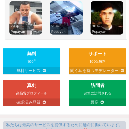
29 年
25 年
30 年
Popayan
Popayan
Popayan
無料
サポート
%
100
100%無料
無料サービス
聞く耳を持つモデレーター
真剣
訪問者
高品質プロフィール
頻繁に訪問される
確認済み品質
最高
私たちは最高のサービスを提供するために懸命に働いています。