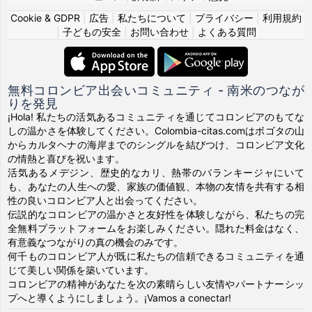
Cookie & GDPR
|
広告
|
私たちについて
|
プライバシー
|
利用規約
|
子どもの安全
|
お問い合わせ
|
よくある質問
無料コロンビア出会いコミュニティ - 南米のつなが
りを発見
¡Hola! 私たちの活気あるコミュニティを通じてコロンビアのもてな
しの温かさを体験してください。Colombia-citas.comはボゴタの山
からカルタヘナの海岸までのシングルを結びつけ、コロンビア文化
の情熱と喜びを祝います。
活気あるメデジン、歴史的なカリ、熱帯のバランキージャにいて
も、あなたの人生への愛、家族の価値観、本物の友情を共有する相
性の良いコロンビア人と出会ってください。
伝説的なコロンビアの温かさと友好性を体験しながら、私たちの完
全無料プラットフォームをお楽しみください。隠れた料金はなく、
有意義なつながりの真の機会のみです。
何千ものコロンビア人が既に私たちの信頼できるコミュニティを通
じて美しい関係を築いています。
コロンビアの精神があなたを次の素晴らしい友情やパートナーシッ
プへと導くようにしましょう。¡Vamos a conectar!