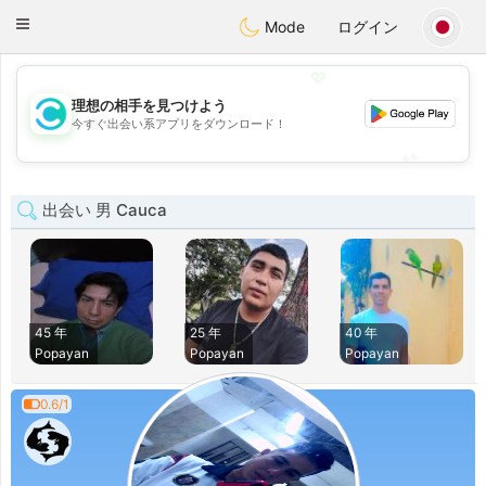
olombia
Citas
Toggle
Mode
ログイン
navigation
💖
理想の相手を見つけよう
💖
今すぐ出会い系アプリをダウンロード！
💕
💕
出会い 男 Cauca
45 年
25 年
40 年
Popayan
Popayan
Popayan
0.6/1