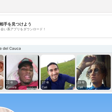
相手を見つけよう
💖
出会い系アプリをダウンロード！
💕
 del Cauca
22 年
37 年
29 年
Palmira
Cali
Cali