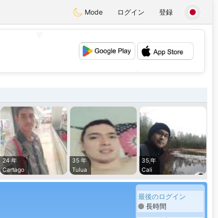
Mode
ログイン
登録
💖
💕
24 年
35 年
35 年
Cartago
Tulua
Cali
最後のログイン
長時間