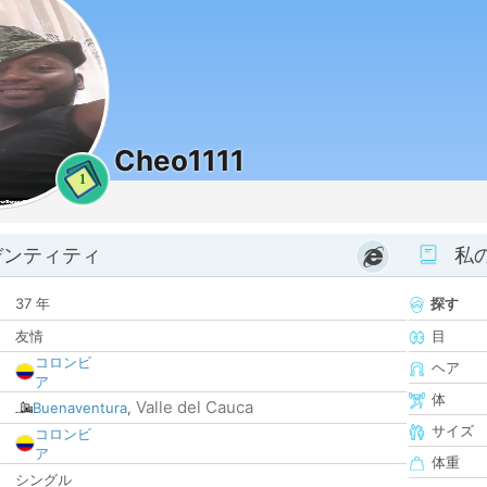
Cheo1111
1
デンティティ
私
37 年
探す
友情
目
コロンビ
ヘア
ア
体
Valle del Cauca
Buenaventura
,
サイズ
コロンビ
ア
体重
シングル