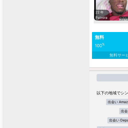
22 年
Palmira
無料
%
100
無料サー
以下の地域でシン
出会い Amaz
出会い
出会い Depar