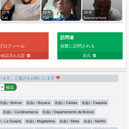
27 年
29 年
35 年
Cali
Cali
Buenaventura
訪問者
プロフィール
頻繁に訪問される
確認済み品質
最高
います。ご協力をお願いします
出会い Bolívar
出会い Boyaca
出会い Caldas
出会い Caqueta
出会い Cundinamarca
出会い Departamento de Bolívar
 La Guajira
出会い Magdalena
出会い Meta
出会い Nariño