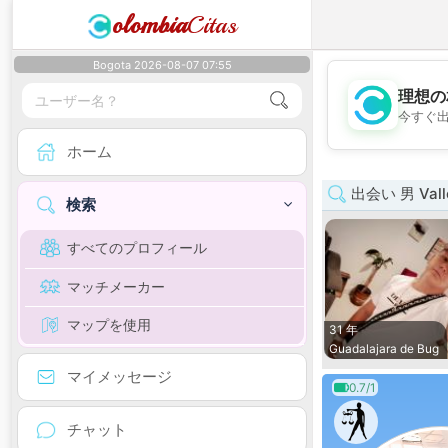
olombia
Citas
Bogota 2026-08-07 07:55
理想の
今すぐ
ホーム
出会い 男 Valle
検索
すべてのプロフィール
マッチメーカー
マップを使用
31 年
Guadalajara de Bug
マイメッセージ
0.7/1
チャット