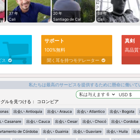
37 年
20 年
38 年
Cali
Santiago de Cal
Cali
サポート
真剣
100%無料
高品質
ビス
聞く耳を持つモデレーター
私たちは最高のサービスを提供するために懸命に働いて
グルを見つける： コロンビア
onas
出会い Antioquia
出会い Arauca
出会い Atlantico
出会い Bogota
 Casanare
出会い Cauca
出会い Cesar
出会い Chocó
出会い Cordoba
tamento de Córdoba
出会い Guainia
出会い Guaviare
出会い Huila
出会い