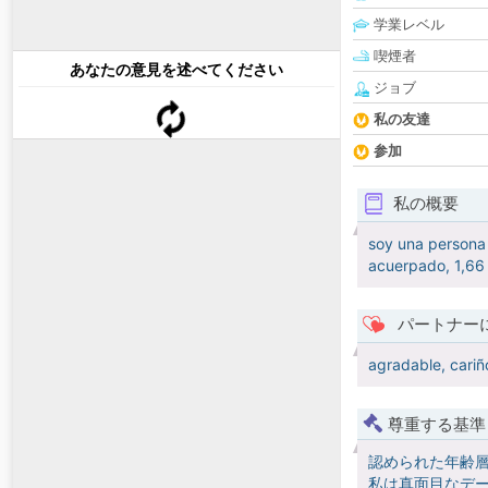
学業レベル
喫煙者
あなたの意見を述べてください
ジョブ
私の友達
参加
私の概要
soy una persona 
acuerpado, 1,66 
パートナー
agradable, cariñ
尊重する基準
認められた年齢
私は真面目なデー