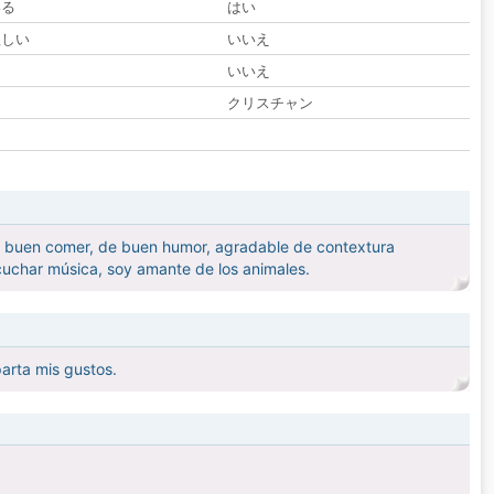
いる
はい
欲しい
いいえ
る
いいえ
クリスチャン
el buen comer, de buen humor, agradable de contextura
scuchar música, soy amante de los animales.
parta mis gustos.