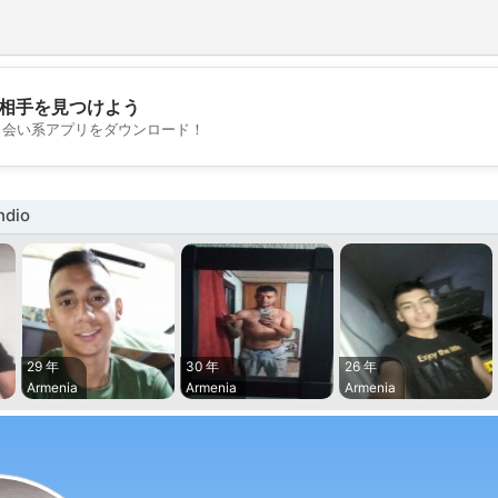
相手を見つけよう
💖
出会い系アプリをダウンロード！
💕
dio
29 年
30 年
26 年
Armenia
Armenia
Armenia