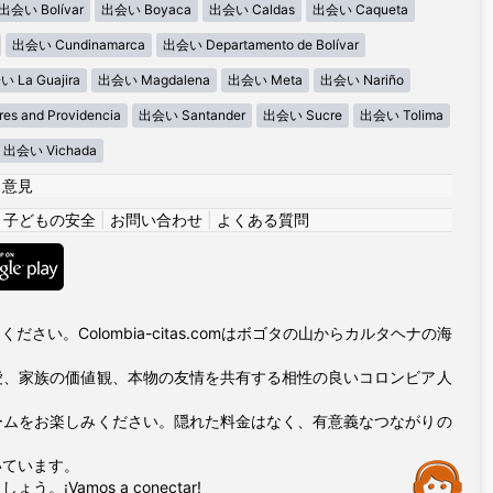
出会い Bolívar
出会い Boyaca
出会い Caldas
出会い Caqueta
出会い Cundinamarca
出会い Departamento de Bolívar
 La Guajira
出会い Magdalena
出会い Meta
出会い Nariño
s and Providencia
出会い Santander
出会い Sucre
出会い Tolima
出会い Vichada
|
意見
|
子どもの安全
|
お問い合わせ
|
よくある質問
い。Colombia-citas.comはボゴタの山からカルタヘナの海
愛、家族の価値観、本物の友情を共有する相性の良いコロンビア人
ームをお楽しみください。隠れた料金はなく、有意義なつながりの
いています。
Assistance
amos a conectar!