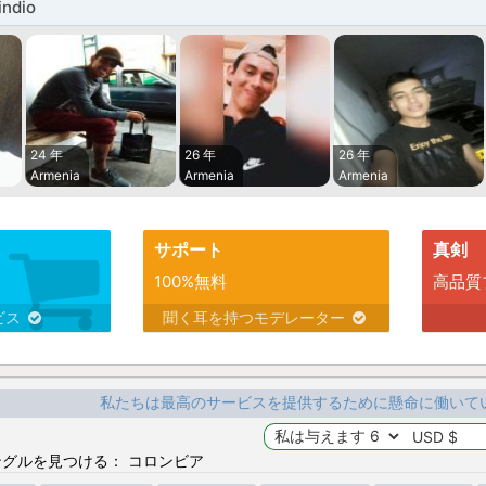
ndio
24 年
26 年
26 年
Armenia
Armenia
Armenia
サポート
真剣
100%無料
高品質
ビス
聞く耳を持つモデレーター
私たちは最高のサービスを提供するために懸命に働いて
グルを見つける： コロンビア