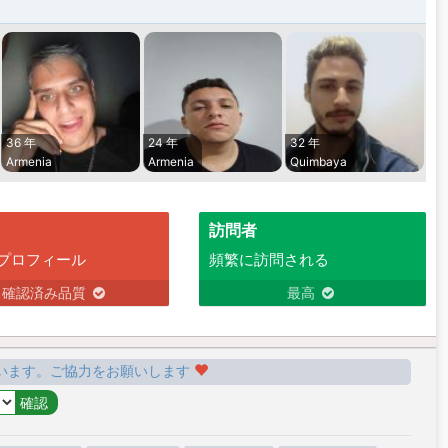
36 年
24 年
32 年
Armenia
Armenia
Quimbaya
訪問者
プロフィール
頻繁に訪問される
確認済み品質
最高
います。ご協力をお願いします