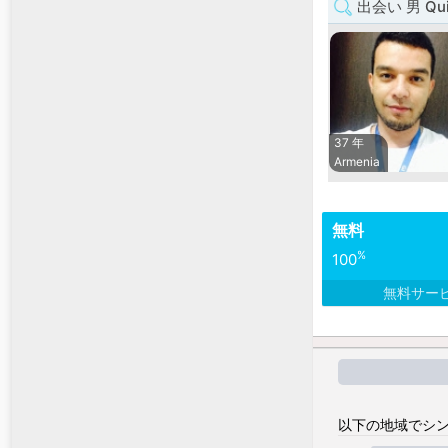
出会い 男 Qui
37 年
Armenia
無料
%
100
無料サー
以下の地域でシン