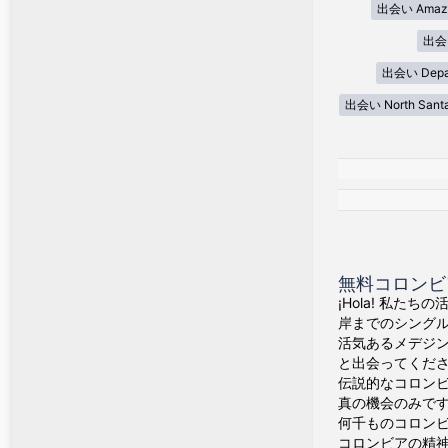
出会い Amaz
出会い
出会い Depar
出会い North Sant
無料コロンビ
¡Hola! 私た
岸までのシング
活気あるメデジ
と出会ってくだ
伝説的なコロン
真の機会のみで
何千ものコロン
コロンビアの精神が