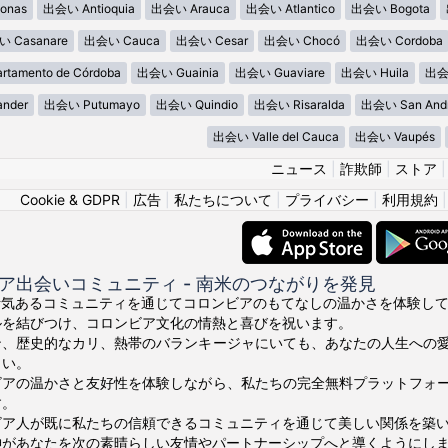
onas
出会い Antioquia
出会い Arauca
出会い Atlantico
出会い Bogota
 Casanare
出会い Cauca
出会い Cesar
出会い Chocó
出会い Cordoba
tamento de Córdoba
出会い Guainia
出会い Guaviare
出会い Huila
出会い
ander
出会い Putumayo
出会い Quindio
出会い Risaralda
出会い San Andre
出会い Valle del Cauca
出会い Vaupés
ニュース
|
詐欺師
|
ストア
Cookie & GDPR
|
広告
|
私たちについて
|
プライバシー
|
利用規約
ア出会いコミュニティ - 南米のつながりを発見
ちの活気あるコミュニティを通じてコロンビアのもてなしの温かさを体験してくださ
ルを結びつけ、コロンビア文化の情熱と喜びを祝います。
ン、歴史的なカリ、熱帯のバランキージャにいても、あなたの人生への
さい。
ビアの温かさと友好性を体験しながら、私たちの完全無料プラットフォ
す。
ビア人が既に私たちの信頼できるコミュニティを通じて美しい関係を築
あなたを次の素晴らしい友情やパートナーシップへと導くようにしましょう。¡V