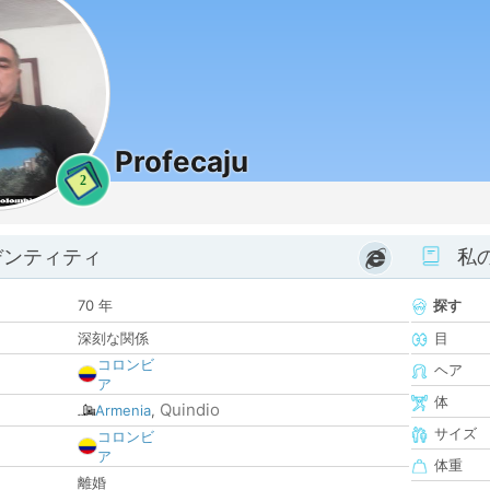
Profecaju
2
デンティティ
私
70 年
探す
深刻な関係
目
コロンビ
ヘア
ア
体
Quindio
Armenia
,
サイズ
コロンビ
ア
体重
離婚