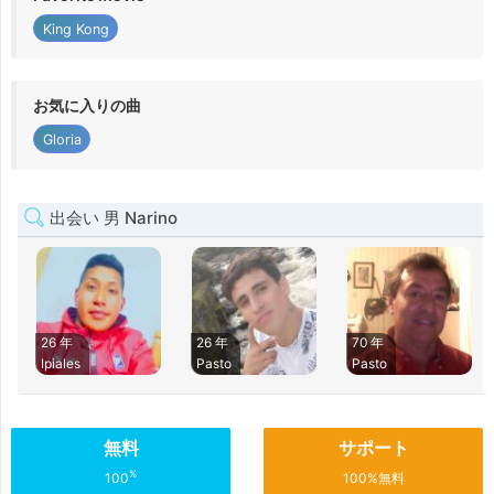
King Kong
お気に入りの曲
Gloria
出会い 男 Narino
26 年
26 年
70 年
Ipiales
Pasto
Pasto
無料
サポート
%
100
100%無料