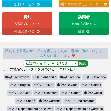
無料サービス
聞く耳を持つモデレーター
真剣
訪問者
高品質プロフィール
頻繁に訪問される
確認済み品質
最高
私たちは最高のサービスを提供するために懸命に働いています。
ご協力をお願いします
以下の地域でシングルを見つける： コロンビア
出会い Amazonas
出会い Antioquia
出会い Arauca
出会い Atlantico
出会い Bogota
出会い Bolívar
出会い Boyaca
出会い Caldas
出会い Caqueta
出会い Casanare
出会い Cauca
出会い Cesar
出会い Chocó
出会い Cordoba
出会い Cundinamarca
出会い Departamento de Bolívar
出会い Departamento de Córdoba