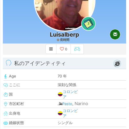
3
Luisalberp
長時間
0
私のアイデンティティ
Age
70 年
ここに
深刻な関係
コロンビ
国
ア
Narino
市区町村
Pasto
,
コロンビ
出身地
ア
婚姻状態
シングル