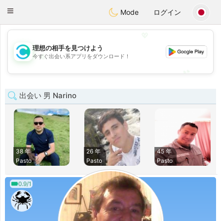
olombia
Citas
Toggle
Mode
ログイン
navigation
💖
理想の相手を見つけよう
💖
今すぐ出会い系アプリをダウンロード！
💕
💕
出会い 男 Narino
38 年
26 年
45 年
Pasto
Pasto
Pasto
0.9/1