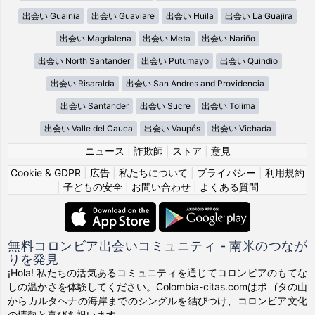
出会い Guainia
出会い Guaviare
出会い Huila
出会い La Guajira
出会い Magdalena
出会い Meta
出会い Nariño
出会い North Santander
出会い Putumayo
出会い Quindio
出会い Risaralda
出会い San Andres and Providencia
出会い Santander
出会い Sucre
出会い Tolima
出会い Valle del Cauca
出会い Vaupés
出会い Vichada
ニュース
|
詐欺師
|
ストア
|
意見
Cookie & GDPR
|
広告
|
私たちについて
|
プライバシー
|
利用規約
|
子どもの安全
|
お問い合わせ
|
よくある質問
無料コロンビア出会いコミュニティ - 南米のつなが
りを発見
¡Hola! 私たちの活気あるコミュニティを通じてコロンビアのもてな
しの温かさを体験してください。Colombia-citas.comはボゴタの山
からカルタヘナの海岸までのシングルを結びつけ、コロンビア文化
の情熱と喜びを祝います。