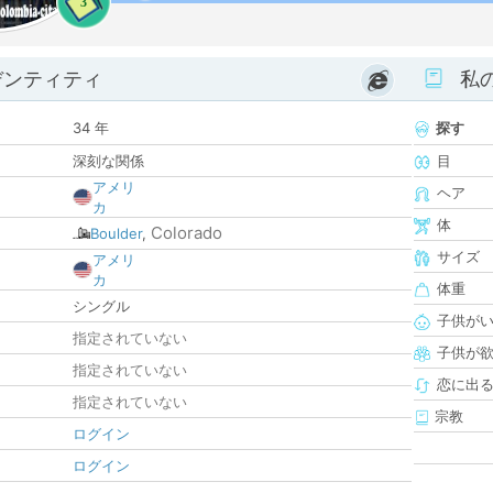
3
デンティティ
私
34 年
探す
深刻な関係
目
アメリ
ヘア
カ
体
Colorado
Boulder
,
サイズ
アメリ
カ
体重
シングル
子供が
指定されていない
子供が
指定されていない
恋に出
指定されていない
宗教
ログイン
ログイン