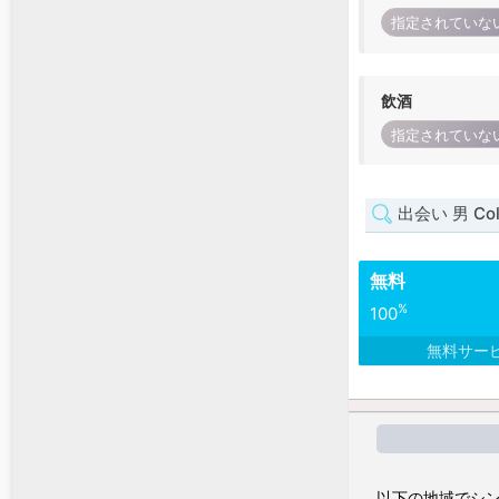
指定されていな
飲酒
指定されていな
出会い 男 Col
無料
%
100
無料サー
以下の地域でシン