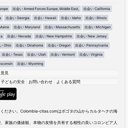
urope
出会い Armed Forces Europe, Middle East,
出会い California
a
出会い Georgia
出会い Hawaii
出会い Idaho
出会い Illinois
aine
出会い Maryland
出会い Massachusetts
出会い Michigan
ka
出会い Nevada
出会い New Hampshire
出会い New Jersey
 Ohio
出会い Oklahoma
出会い Oregon
出会い Pennsylvania
出会い Texas
出会い Utah
出会い Vermont
出会い Virginia
consin
出会い Wyoming
|
意見
|
子どもの安全
|
お問い合わせ
|
よくある質問
い。Colombia-citas.comはボゴタの山からカルタヘナの海
愛、家族の価値観、本物の友情を共有する相性の良いコロンビア人