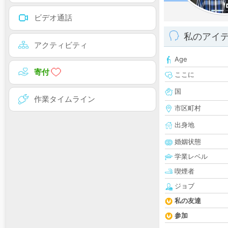
ビデオ通話
私のアイ
アクティビティ
Age
寄付
ここに
国
作業タイムライン
市区町村
出身地
婚姻状態
学業レベル
喫煙者
ジョブ
私の友達
参加