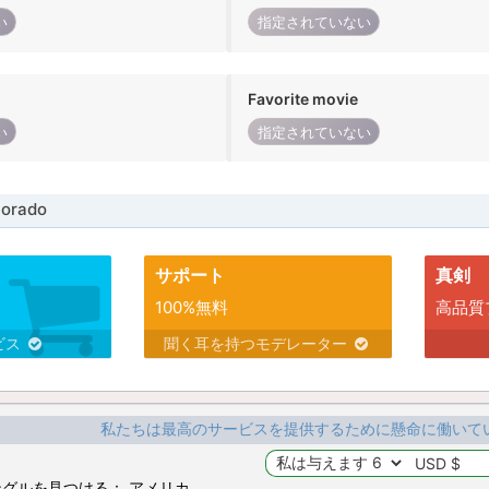
い
指定されていない
Favorite movie
い
指定されていない
orado
サポート
真剣
100%無料
高品質
ビス
聞く耳を持つモデレーター
私たちは最高のサービスを提供するために懸命に働いて
グルを見つける： アメリカ