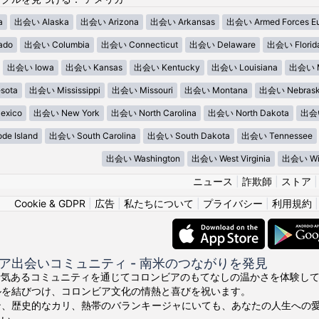
a
出会い Alaska
出会い Arizona
出会い Arkansas
出会い Armed Forces E
ado
出会い Columbia
出会い Connecticut
出会い Delaware
出会い Florid
出会い Iowa
出会い Kansas
出会い Kentucky
出会い Louisiana
出会い M
sota
出会い Mississippi
出会い Missouri
出会い Montana
出会い Nebras
xico
出会い New York
出会い North Carolina
出会い North Dakota
出会い
e Island
出会い South Carolina
出会い South Dakota
出会い Tennessee
出会い Washington
出会い West Virginia
出会い Wis
ニュース
|
詐欺師
|
ストア
Cookie & GDPR
|
広告
|
私たちについて
|
プライバシー
|
利用規約
ア出会いコミュニティ - 南米のつながりを発見
ちの活気あるコミュニティを通じてコロンビアのもてなしの温かさを体験してくださ
ルを結びつけ、コロンビア文化の情熱と喜びを祝います。
ン、歴史的なカリ、熱帯のバランキージャにいても、あなたの人生への