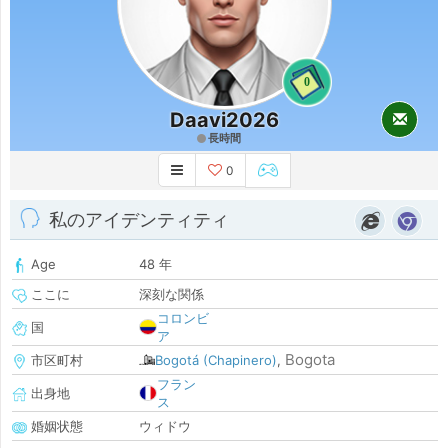
0
Daavi2026
長時間
0
私のアイデンティティ
Age
48 年
ここに
深刻な関係
コロンビ
国
ア
Bogota
市区町村
Bogotá (Chapinero)
,
フラン
出身地
ス
婚姻状態
ウィドウ