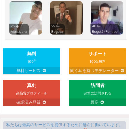
25 年
29 年
40 年
Mosquera
Bogota
Bogotá (Fontibo
無料
サポート
%
100
100%無料
無料サービス
聞く耳を持つモデレーター
真剣
訪問者
高品質プロフィール
頻繁に訪問される
確認済み品質
最高
私たちは最高のサービスを提供するために懸命に働いています。