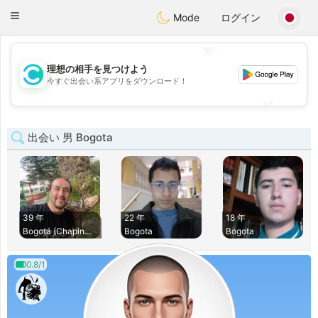
olombia
Citas
Toggle
Mode
ログイン
navigation
💖
理想の相手を見つけよう
💖
今すぐ出会い系アプリをダウンロード！
💕
💕
出会い 男 Bogota
39 年
22 年
18 年
Bogotá (Chapinero)
Bogota
Bogota
0.8/1