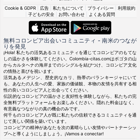
Cookie & GDPR
|
広告
|
私たちについて
|
プライバシー
|
利用規約
|
子どもの安全
|
お問い合わせ
|
よくある質問
無料コロンビア出会いコミュニティ - 南米のつなが
りを発見
¡Hola! 私たちの活気あるコミュニティを通じてコロンビアのもてな
しの温かさを体験してください。Colombia-citas.comはボゴタの山
からカルタヘナの海岸までのシングルを結びつけ、コロンビア文化
の情熱と喜びを祝います。
活気あるメデジン、歴史的なカリ、熱帯のバランキージャにいて
も、あなたの人生への愛、家族の価値観、本物の友情を共有する相
性の良いコロンビア人と出会ってください。
伝説的なコロンビアの温かさと友好性を体験しながら、私たちの完
全無料プラットフォームをお楽しみください。隠れた料金はなく、
有意義なつながりの真の機会のみです。
何千ものコロンビア人が既に私たちの信頼できるコミュニティを通
じて美しい関係を築いています。
コロンビアの精神があなたを次の素晴らしい友情やパートナーシッ
プへと導くようにしましょう。¡Vamos a conectar!