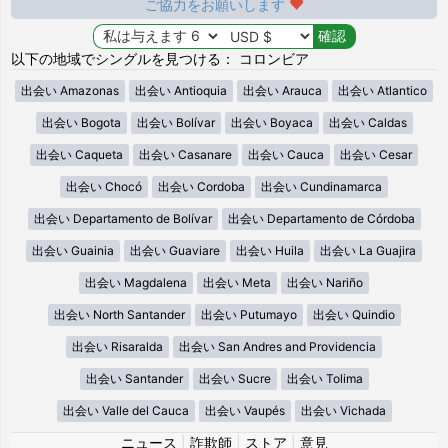
ご協力をお願いします
以下の地域でシングルを見つける： コロンビア
出会い Amazonas
出会い Antioquia
出会い Arauca
出会い Atlantico
出会い Bogota
出会い Bolívar
出会い Boyaca
出会い Caldas
出会い Caqueta
出会い Casanare
出会い Cauca
出会い Cesar
出会い Chocó
出会い Cordoba
出会い Cundinamarca
出会い Departamento de Bolívar
出会い Departamento de Córdoba
出会い Guainia
出会い Guaviare
出会い Huila
出会い La Guajira
出会い Magdalena
出会い Meta
出会い Nariño
出会い North Santander
出会い Putumayo
出会い Quindio
出会い Risaralda
出会い San Andres and Providencia
出会い Santander
出会い Sucre
出会い Tolima
出会い Valle del Cauca
出会い Vaupés
出会い Vichada
ニュース
|
詐欺師
|
ストア
|
意見