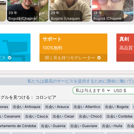
39 年
29 年
28 年
Bogotá (Chapine
Bogotá (Usaquen
Bogotá (Chapine
サポート
真剣
100%無料
高品質
ビス
聞く耳を持つモデレーター
私たちは最高のサービスを提供するために懸命に働いて
グルを見つける： コロンビア
onas
出会い Antioquia
出会い Arauca
出会い Atlantico
出会い Bogota
 Casanare
出会い Cauca
出会い Cesar
出会い Chocó
出会い Cordoba
tamento de Córdoba
出会い Guainia
出会い Guaviare
出会い Huila
出会い