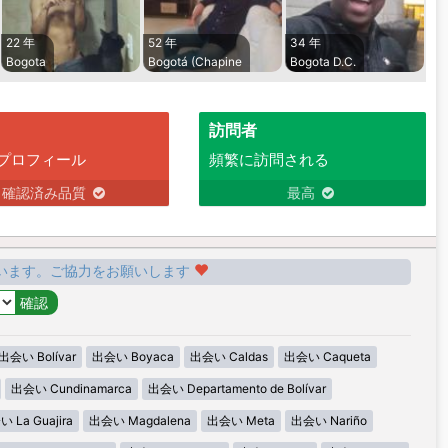
22 年
52 年
34 年
Bogota
Bogotá (Chapine
Bogota D.C.
訪問者
プロフィール
頻繁に訪問される
確認済み品質
最高
います。ご協力をお願いします
出会い Bolívar
出会い Boyaca
出会い Caldas
出会い Caqueta
出会い Cundinamarca
出会い Departamento de Bolívar
 La Guajira
出会い Magdalena
出会い Meta
出会い Nariño