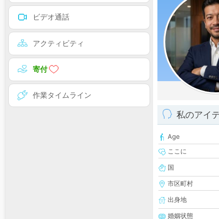
ビデオ通話
アクティビティ
寄付
作業タイムライン
私のアイ
Age
ここに
国
市区町村
出身地
婚姻状態