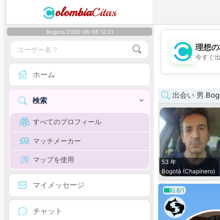
olombia
Citas
Bogota 2026-08-06 12:21
理想の
今すぐ
ホーム
出会い 男 Bog
検索
すべてのプロフィール
マッチメーカー
マップを使用
53 年
Bogotá (Chapinero)
マイメッセージ
0.8/1
チャット