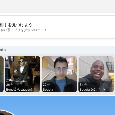
相手を見つけよう
💖
出会い系アプリをダウンロード！
💕
ota
26 年
22 年
34 年
Bogotá (Usaquen)
Bogota
Bogota D.C.