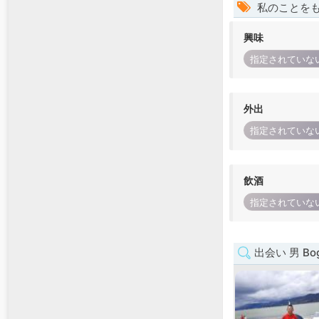
私のことを
興味
指定されていな
外出
指定されていな
飲酒
指定されていな
出会い 男 Bog