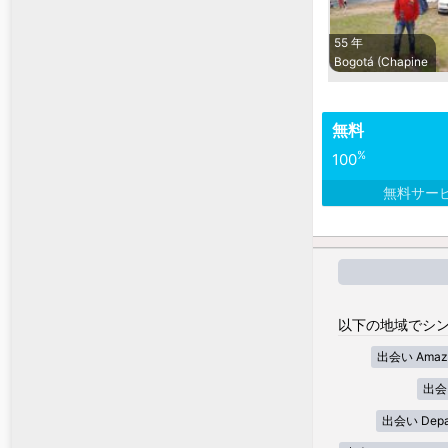
55 年
Bogotá (Chapine
無料
%
100
無料サー
以下の地域でシン
出会い Amaz
出会い
出会い Depar