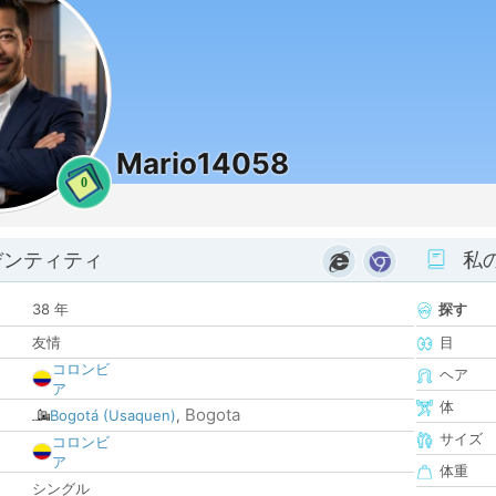
Mario14058
0
デンティティ
私
38 年
探す
友情
目
コロンビ
ヘア
ア
体
Bogota
Bogotá (Usaquen)
,
サイズ
コロンビ
ア
体重
シングル