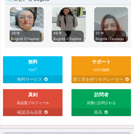
38 年
49 年
25 年
Bogotá (Chapine
Bogotá (Chapine
Bogotá (Teusaqu
無料
サポート
%
100
100%無料
無料サービス
聞く耳を持つモデレーター
真剣
訪問者
高品質プロフィール
頻繁に訪問される
確認済み品質
最高