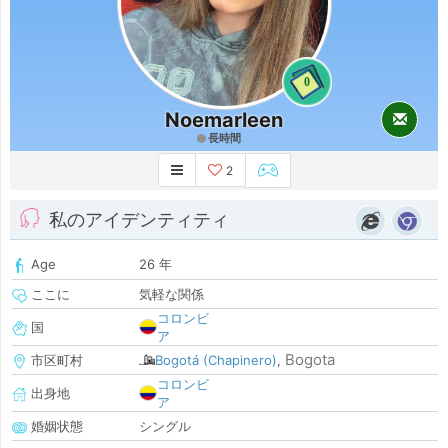
0
Noemarleen
長時間
2
私のアイデンティティ
Age
26 年
ここに
気軽な関係
コロンビ
国
ア
Bogota
市区町村
Bogotá (Chapinero)
,
コロンビ
出身地
ア
婚姻状態
シングル