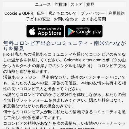
ニュース
|
詐欺師
|
ストア
|
意見
Cookie & GDPR
|
広告
|
私たちについて
|
プライバシー
|
利用規約
|
子どもの安全
|
お問い合わせ
|
よくある質問
無料コロンビア出会いコミュニティ - 南米のつなが
りを発見
¡Hola! 私たちの活気あるコミュニティを通じてコロンビアのもてな
しの温かさを体験してください。Colombia-citas.comはボゴタの山
からカルタヘナの海岸までのシングルを結びつけ、コロンビア文化
の情熱と喜びを祝います。
活気あるメデジン、歴史的なカリ、熱帯のバランキージャにいて
も、あなたの人生への愛、家族の価値観、本物の友情を共有する相
性の良いコロンビア人と出会ってください。
伝説的なコロンビアの温かさと友好性を体験しながら、私たちの完
全無料プラットフォームをお楽しみください。隠れた料金はなく、
有意義なつながりの真の機会のみです。
何千ものコロンビア人が既に私たちの信頼できるコミュニティを通
じて美しい関係を築いています。
コロンビアの精神があなたを次の素晴らしい友情やパートナーシッ
プへと導くようにしましょう。¡Vamos a conectar!