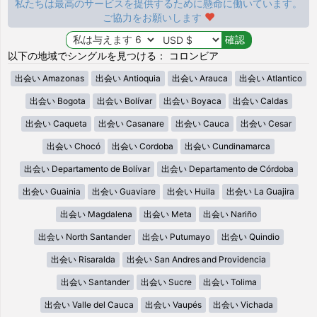
私たちは最高のサービスを提供するために懸命に働いています。
ご協力をお願いします
以下の地域でシングルを見つける： コロンビア
出会い Amazonas
出会い Antioquia
出会い Arauca
出会い Atlantico
出会い Bogota
出会い Bolívar
出会い Boyaca
出会い Caldas
出会い Caqueta
出会い Casanare
出会い Cauca
出会い Cesar
出会い Chocó
出会い Cordoba
出会い Cundinamarca
出会い Departamento de Bolívar
出会い Departamento de Córdoba
出会い Guainia
出会い Guaviare
出会い Huila
出会い La Guajira
出会い Magdalena
出会い Meta
出会い Nariño
出会い North Santander
出会い Putumayo
出会い Quindio
出会い Risaralda
出会い San Andres and Providencia
出会い Santander
出会い Sucre
出会い Tolima
出会い Valle del Cauca
出会い Vaupés
出会い Vichada