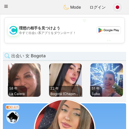
olombia
Citas
Toggle
Mode
ログイン
navigation
💖
理想の相手を見つけよう
💖
今すぐ出会い系アプリをダウンロード！
💕
💕
出会い 女 Bogota
58 年
22 年
51 年
La Calera
Bogotá (Chapinero)
Suba
0.4/1