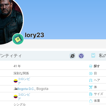
Iory23
0
デンティティ
私
41 年
探す
深刻な関係
目
コロンビ
ヘア
ア
体
Bogota
Bogota D.C.
,
サイズ
コロンビ
ア
体重
シングル