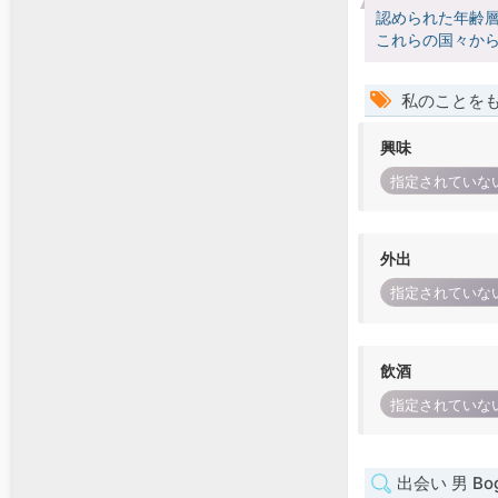
認められた年齢
これらの国々か
私のことを
興味
指定されていな
外出
指定されていな
飲酒
指定されていな
出会い 男 Bog