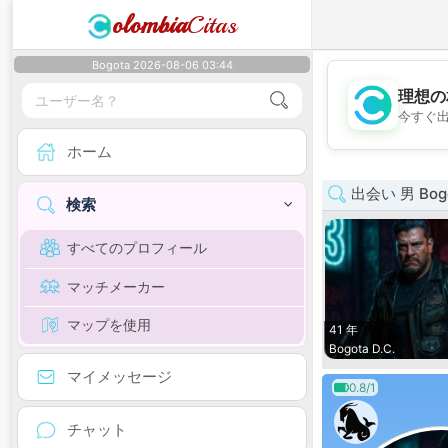
olombia
Citas
Bogota 2026-08-06 03:44
理想の
今すぐ
ホーム
出会い 男 Bog
検索
すべてのプロフィール
マッチメーカー
マップを使用
41 年
Bogota D.C.
マイメッセージ
0.8/1
チャット