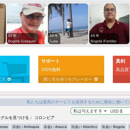
62 年
39 年
45 年
Bogotá (Usaquen
Suba
Bogotá (Fontibo
サポート
真剣
100%無料
高品質
ビス
聞く耳を持つモデレーター
私たちは最高のサービスを提供するために懸命に働いて
グルを見つける： コロンビア
onas
出会い Antioquia
出会い Arauca
出会い Atlantico
出会い Bogota