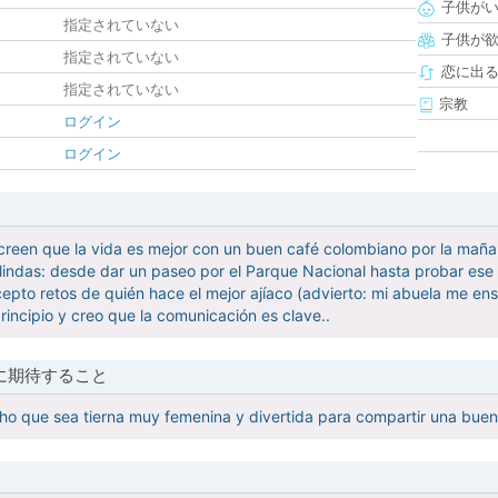
子供が
指定されていない
子供が
指定されていない
恋に出
指定されていない
宗教
ログイン
ログイン
creen que la vida es mejor con un buen café colombiano por la mañan
lindas: desde dar un paseo por el Parque Nacional hasta probar es
epto retos de quién hace el mejor ajíaco (advierto: mi abuela me ens
rincipio y creo que la comunicación es clave..
に期待すること
o que sea tierna muy femenina y divertida para compartir una buen