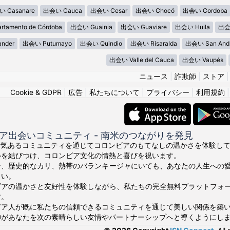
 Casanare
出会い Cauca
出会い Cesar
出会い Chocó
出会い Cordoba
tamento de Córdoba
出会い Guainia
出会い Guaviare
出会い Huila
出会い
ander
出会い Putumayo
出会い Quindio
出会い Risaralda
出会い San Andre
出会い Valle del Cauca
出会い Vaupés
ニュース
|
詐欺師
|
ストア
Cookie & GDPR
|
広告
|
私たちについて
|
プライバシー
|
利用規約
ア出会いコミュニティ - 南米のつながりを発見
ちの活気あるコミュニティを通じてコロンビアのもてなしの温かさを体験してくださ
ルを結びつけ、コロンビア文化の情熱と喜びを祝います。
ン、歴史的なカリ、熱帯のバランキージャにいても、あなたの人生への
さい。
ビアの温かさと友好性を体験しながら、私たちの完全無料プラットフォ
す。
ビア人が既に私たちの信頼できるコミュニティを通じて美しい関係を築
あなたを次の素晴らしい友情やパートナーシップへと導くようにしましょう。¡V