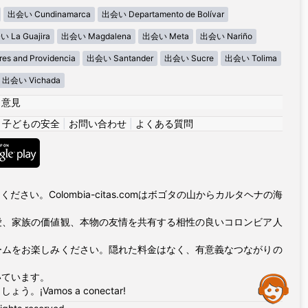
出会い Cundinamarca
出会い Departamento de Bolívar
 La Guajira
出会い Magdalena
出会い Meta
出会い Nariño
s and Providencia
出会い Santander
出会い Sucre
出会い Tolima
出会い Vichada
|
意見
|
子どもの安全
|
お問い合わせ
|
よくある質問
い。Colombia-citas.comはボゴタの山からカルタヘナの海
愛、家族の価値観、本物の友情を共有する相性の良いコロンビア人
ームをお楽しみください。隠れた料金はなく、有意義なつながりの
いています。
Assistance
amos a conectar!