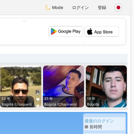
Mode
ログイン
登録
💖
💕
53 年
31 年
18 年
Bogotá (Usaquen)
Bogotá (Chapinero)
Bogota
最後のログイン
長時間