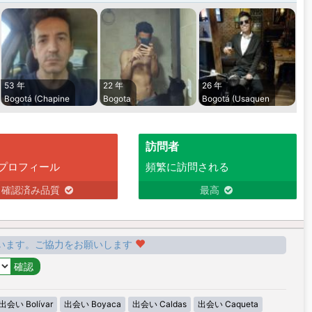
53 年
22 年
26 年
Bogotá (Chapine
Bogota
Bogotá (Usaquen
訪問者
プロフィール
頻繁に訪問される
確認済み品質
最高
います。ご協力をお願いします
出会い Bolívar
出会い Boyaca
出会い Caldas
出会い Caqueta