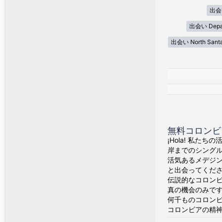
出会い
出会い Depar
出会い North Sant
無料コロンビ
¡Hola! 私た
岸までのシング
活気あるメデジ
と出会ってくだ
伝説的なコロン
真の機会のみで
何千ものコロン
コロンビアの精神が