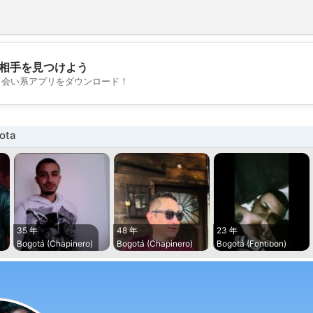
相手を見つけよう
💖
出会い系アプリをダウンロード！
💕
ota
35 年
48 年
23 年
Bogotá (Chapinero)
Bogotá (Chapinero)
Bogotá (Fontibon)