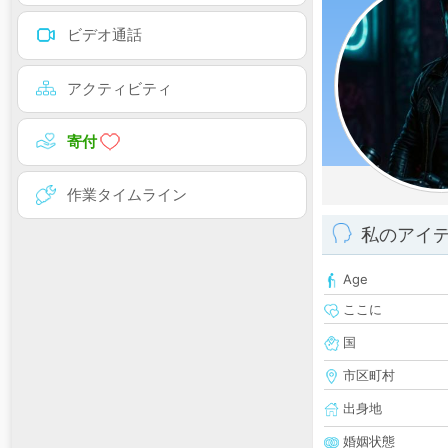
ビデオ通話
アクティビティ
寄付
作業タイムライン
私のアイ
Age
ここに
国
市区町村
出身地
婚姻状態