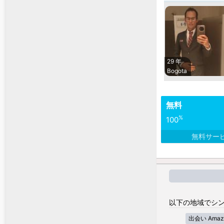
29 年
Bogota
無料
%
100
無料サー
以下の地域でシン
出会い Amaz