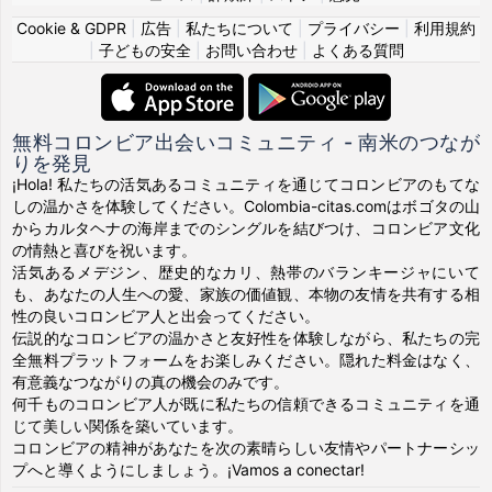
Cookie & GDPR
|
広告
|
私たちについて
|
プライバシー
|
利用規約
|
子どもの安全
|
お問い合わせ
|
よくある質問
無料コロンビア出会いコミュニティ - 南米のつなが
りを発見
¡Hola! 私たちの活気あるコミュニティを通じてコロンビアのもてな
しの温かさを体験してください。Colombia-citas.comはボゴタの山
からカルタヘナの海岸までのシングルを結びつけ、コロンビア文化
の情熱と喜びを祝います。
活気あるメデジン、歴史的なカリ、熱帯のバランキージャにいて
も、あなたの人生への愛、家族の価値観、本物の友情を共有する相
性の良いコロンビア人と出会ってください。
伝説的なコロンビアの温かさと友好性を体験しながら、私たちの完
全無料プラットフォームをお楽しみください。隠れた料金はなく、
有意義なつながりの真の機会のみです。
何千ものコロンビア人が既に私たちの信頼できるコミュニティを通
じて美しい関係を築いています。
コロンビアの精神があなたを次の素晴らしい友情やパートナーシッ
プへと導くようにしましょう。¡Vamos a conectar!