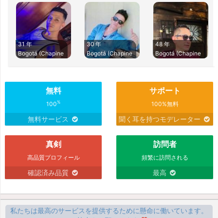
31 年
30 年
48 年
Bogotá (Chapine
Bogotá (Chapine
Bogotá (Chapine
無料
サポート
%
100
100%無料
無料サービス
聞く耳を持つモデレーター
真剣
訪問者
高品質プロフィール
頻繁に訪問される
確認済み品質
最高
私たちは最高のサービスを提供するために懸命に働いています。