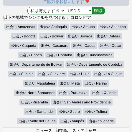
ご協力をお願いします
以下の地域でシングルを見つける： コロンビア
出会い Amazonas
出会い Antioquia
出会い Arauca
出会い Atlantico
出会い Bogota
出会い Bolívar
出会い Boyaca
出会い Caldas
出会い Caqueta
出会い Casanare
出会い Cauca
出会い Cesar
出会い Chocó
出会い Cordoba
出会い Cundinamarca
出会い Departamento de Bolívar
出会い Departamento de Córdoba
出会い Guainia
出会い Guaviare
出会い Huila
出会い La Guajira
出会い Magdalena
出会い Meta
出会い Nariño
出会い North Santander
出会い Putumayo
出会い Quindio
出会い Risaralda
出会い San Andres and Providencia
出会い Santander
出会い Sucre
出会い Tolima
出会い Valle del Cauca
出会い Vaupés
出会い Vichada
ニュース
|
詐欺師
|
ストア
|
意見