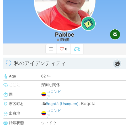
1
Pabloe
長時間
0
私のアイデンティティ
Age
62 年
ここに
深刻な関係
コロンビ
国
ア
Bogota
市区町村
Bogotá (Usaquen)
,
コロンビ
出身地
ア
婚姻状態
ウィドウ