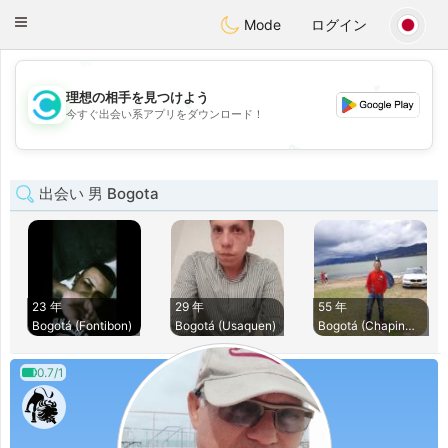
olombia
Citas
Toggle
Mode
ログイン
navigation
💖
💕
理想の相手を見つけよう
💕
今すぐ出会い系アプリをダウンロード！
💖
出会い 男 Bogota
23 年
29 年
55 年
Bogotá (Fontibon)
Bogotá (Usaquen)
Bogotá (Chapinero)
0.7/1