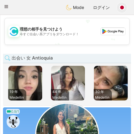
olombia
Citas
Toggle
Mode
ログイン
navigation
💖
💖
理想の相手を見つけよう
今すぐ出会い系アプリをダウンロード！
💕
💕
出会い 女 Antioquia
19 年
44 年
30 年
Medellin
Medellin
Medellin
0.9/1