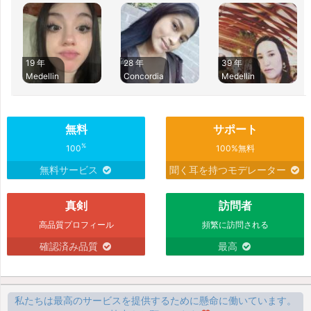
19 年
28 年
39 年
Medellin
Concordia
Medellin
無料
サポート
%
100
100%無料
無料サービス
聞く耳を持つモデレーター
真剣
訪問者
高品質プロフィール
頻繁に訪問される
確認済み品質
最高
私たちは最高のサービスを提供するために懸命に働いています。