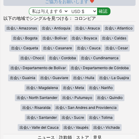
ご協力をお願いします
以下の地域でシングルを見つける： コロンビア
出会い Amazonas
出会い Antioquia
出会い Arauca
出会い Atlantico
出会い Bogota
出会い Bolívar
出会い Boyaca
出会い Caldas
出会い Caqueta
出会い Casanare
出会い Cauca
出会い Cesar
出会い Chocó
出会い Cordoba
出会い Cundinamarca
出会い Departamento de Bolívar
出会い Departamento de Córdoba
出会い Guainia
出会い Guaviare
出会い Huila
出会い La Guajira
出会い Magdalena
出会い Meta
出会い Nariño
出会い North Santander
出会い Putumayo
出会い Quindio
出会い Risaralda
出会い San Andres and Providencia
出会い Santander
出会い Sucre
出会い Tolima
出会い Valle del Cauca
出会い Vaupés
出会い Vichada
ニュース
|
詐欺師
|
ストア
|
意見