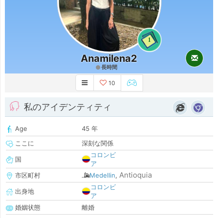
1
Anamilena2
長時間
10
私のアイデンティティ
Age
45 年
ここに
深刻な関係
コロンビ
国
ア
Antioquia
市区町村
Medellin
,
コロンビ
出身地
ア
婚姻状態
離婚