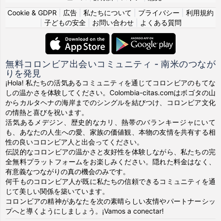
Cookie & GDPR
|
広告
|
私たちについて
|
プライバシー
|
利用規約
|
子どもの安全
|
お問い合わせ
|
よくある質問
無料コロンビア出会いコミュニティ - 南米のつなが
りを発見
¡Hola! 私たちの活気あるコミュニティを通じてコロンビアのもてな
しの温かさを体験してください。Colombia-citas.comはボゴタの山
からカルタヘナの海岸までのシングルを結びつけ、コロンビア文化
の情熱と喜びを祝います。
活気あるメデジン、歴史的なカリ、熱帯のバランキージャにいて
も、あなたの人生への愛、家族の価値観、本物の友情を共有する相
性の良いコロンビア人と出会ってください。
伝説的なコロンビアの温かさと友好性を体験しながら、私たちの完
全無料プラットフォームをお楽しみください。隠れた料金はなく、
有意義なつながりの真の機会のみです。
何千ものコロンビア人が既に私たちの信頼できるコミュニティを通
じて美しい関係を築いています。
コロンビアの精神があなたを次の素晴らしい友情やパートナーシッ
プへと導くようにしましょう。¡Vamos a conectar!