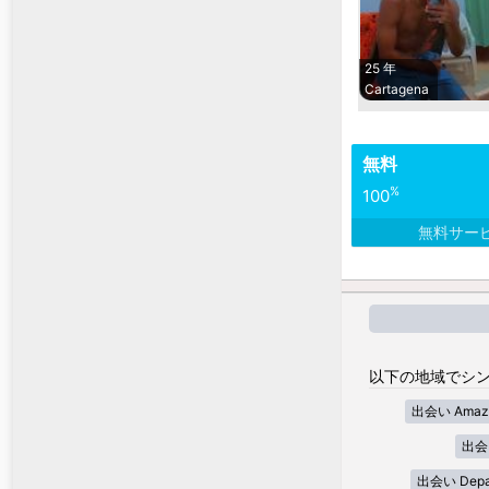
25 年
Cartagena
無料
%
100
無料サー
以下の地域でシン
出会い Amaz
出会い
出会い Depar