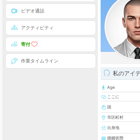
ビデオ通話
アクティビティ
寄付
作業タイムライン
私のアイ
Age
ここに
国
市区町村
出身地
婚姻状態