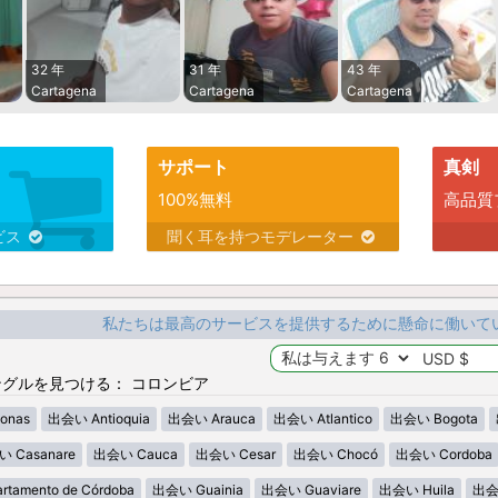
32 年
31 年
43 年
Cartagena
Cartagena
Cartagena
サポート
真剣
100%無料
高品質
ビス
聞く耳を持つモデレーター
私たちは最高のサービスを提供するために懸命に働いて
グルを見つける： コロンビア
onas
出会い Antioquia
出会い Arauca
出会い Atlantico
出会い Bogota
 Casanare
出会い Cauca
出会い Cesar
出会い Chocó
出会い Cordoba
tamento de Córdoba
出会い Guainia
出会い Guaviare
出会い Huila
出会い