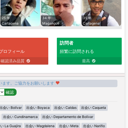
25 年
34 年
35 年
Cartagena
Magangué
Cartagena
訪問者
プロフィール
頻繁に訪問される
確認済み品質
最高
います。ご協力をお願いします
出会い Bolívar
出会い Boyaca
出会い Caldas
出会い Caqueta
出会い Cundinamarca
出会い Departamento de Bolívar
 La Guajira
出会い Magdalena
出会い Meta
出会い Nariño