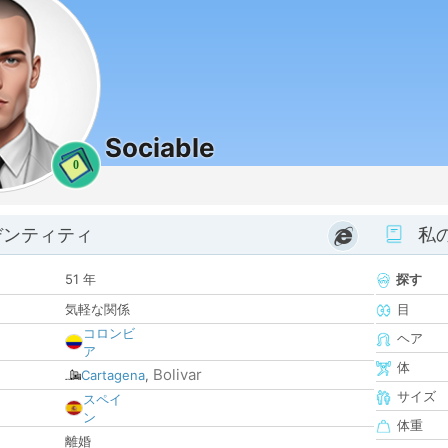
Sociable
0
デンティティ
私
51 年
探す
気軽な関係
目
コロンビ
ヘア
ア
体
Bolivar
Cartagena
,
サイズ
スペイ
ン
体重
離婚