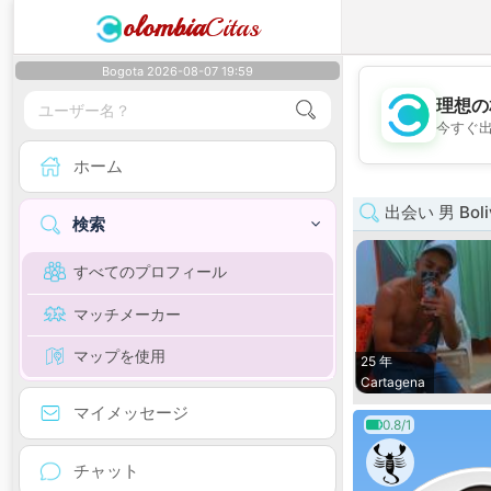
olombia
Citas
Bogota 2026-08-07 19:59
理想の
今すぐ
ホーム
出会い 男 Boli
検索
すべてのプロフィール
マッチメーカー
マップを使用
25 年
Cartagena
マイメッセージ
0.8/1
チャット