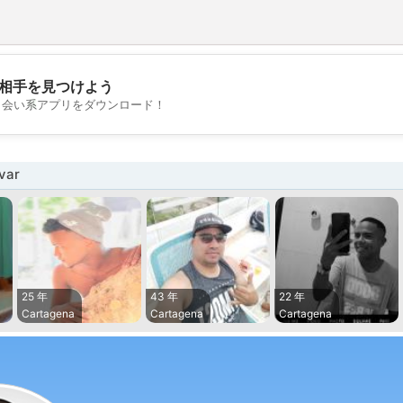
相手を見つけよう
💖
出会い系アプリをダウンロード！
💕
var
25 年
43 年
22 年
Cartagena
Cartagena
Cartagena