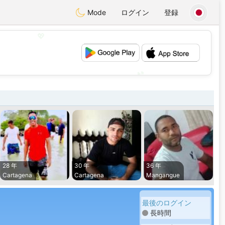
Mode
ログイン
登録
💖
💕
28 年
30 年
36 年
Cartagena
Cartagena
Mangangue
最後のログイン
長時間