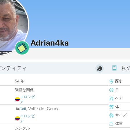
Adrian4ka
1
デンティティ
私
54 年
探す
気軽な関係
目
コロンビ
ヘア
ア
体
Valle del Cauca
Cali
,
サイズ
コロンビ
ア
体重
シングル