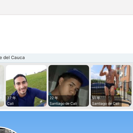
 del Cauca
37 年
22 年
51 年
Cali
Santiago de Cali
Santiago de Cali