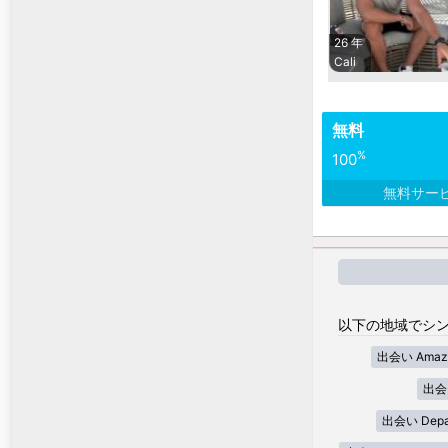
26 年
Cali
無料
%
100
無料サー
以下の地域でシン
出会い Amaz
出会い
出会い Depar