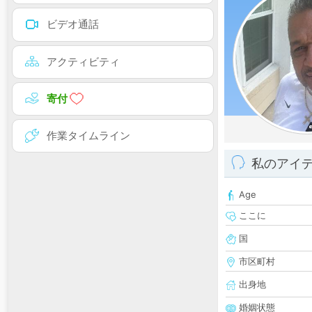
ビデオ通話
アクティビティ
寄付
作業タイムライン
私のアイ
Age
ここに
国
市区町村
出身地
婚姻状態