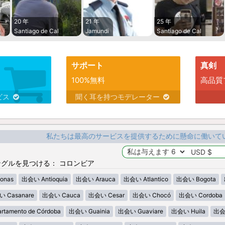
20 年
21 年
25 年
Santiago de Cal
Jamundi
Santiago de Cal
サポート
真剣
100%無料
高品質
ビス
聞く耳を持つモデレーター
私たちは最高のサービスを提供するために懸命に働いて
グルを見つける： コロンビア
onas
出会い Antioquia
出会い Arauca
出会い Atlantico
出会い Bogota
 Casanare
出会い Cauca
出会い Cesar
出会い Chocó
出会い Cordoba
tamento de Córdoba
出会い Guainia
出会い Guaviare
出会い Huila
出会い