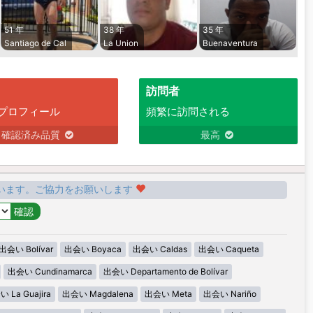
51 年
38 年
35 年
Santiago de Cal
La Union
Buenaventura
訪問者
プロフィール
頻繁に訪問される
確認済み品質
最高
います。ご協力をお願いします
出会い Bolívar
出会い Boyaca
出会い Caldas
出会い Caqueta
出会い Cundinamarca
出会い Departamento de Bolívar
 La Guajira
出会い Magdalena
出会い Meta
出会い Nariño