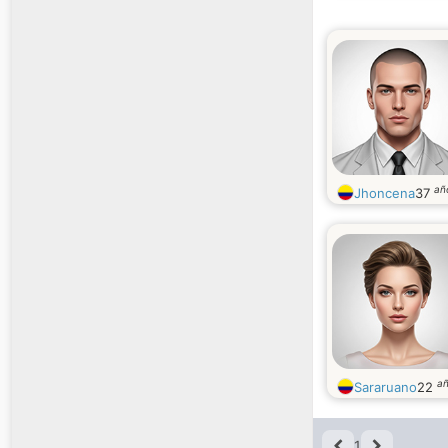
añ
Jhoncena
37
a
Sararuano
22
1