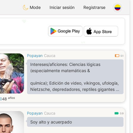
Mode
Iniciar sesión
Registrarse
💖
💕
Popayan
Cauca
0.1
Intereses/aficiones: Ciencias lógicas
(especialmente matemáticas &
química); Edición de video, vikingos, ufología,
Nietzsche, depredadores, reptiles gigantes y
venenosos, naturaleza, poesía oscura,
años
0
48
creatividad, humor negro, Cannabinoides
(especialmente el favorito: ¡THC!),DMT ⸸
Popayan
Cauca
Música
0.9
Soy alto y acuerpado