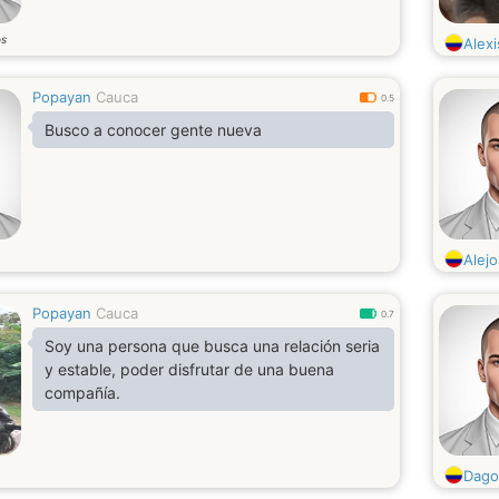
os
Alex
Popayan
Cauca
0.5
Busco a conocer gente nueva
Alej
Popayan
Cauca
0.7
Soy una persona que busca una relación seria
y estable, poder disfrutar de una buena
compañía.
Dag