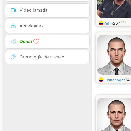
Videollamada
años
Yefry
25
Actividades
Donar
Cronología de trabajo
Juanchogar
34