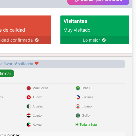
Visitantes
s de calidad
Muy visitado
lidad confirmada
Lo mejor
r favor sé solidario
Marruecos
Brasil
os
Túnez
Filipinas
Argelia
Líbano
Egipto
Golfo
Kuwait
Toda la lista
|
Opiniones