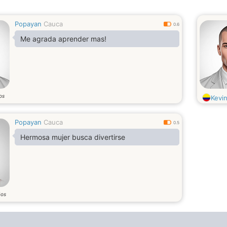
Popayan
Cauca
0.6
Me agrada aprender mas!
os
Kevi
Popayan
Cauca
0.5
Hermosa mujer busca divertirse
ños