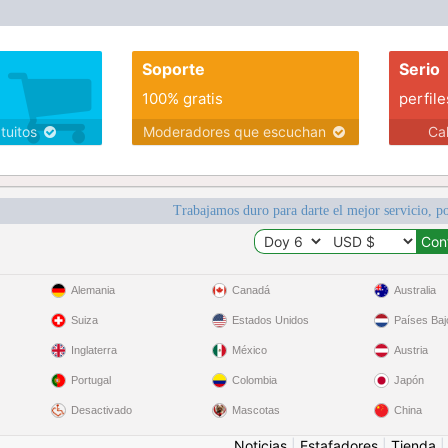
Soporte
Serio
100% gratis
perfile
atuitos
Moderadores que escuchan
Ca
Trabajamos duro para darte el mejor servicio, po
Alemania
Canadá
Australia
Suiza
Estados Unidos
Países Baj
Inglaterra
México
Austria
Portugal
Colombia
Japón
Desactivado
Mascotas
China
Noticias
|
Estafadores
|
Tienda