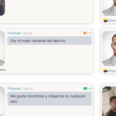
Stiv
Popayan
Cauca
0.5
Soy el mejor teniente del ejercito
años
Kilia
Popayan
Cauca
0.8
Me gusta divertirme y relajarme en cualquier
sitio