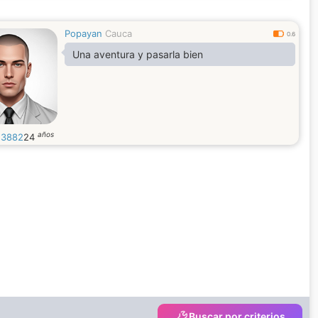
Popayan
Cauca
0.6
Una aventura y pasarla bien
años
n3882
24
Buscar por criterios