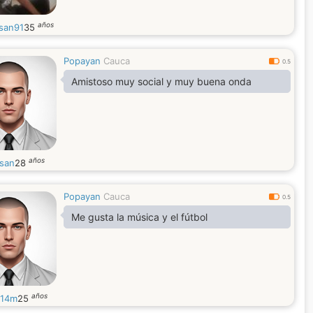
años
isan91
35
Popayan
Cauca
0.5
Amistoso muy social y muy buena onda
años
osan
28
Popayan
Cauca
0.5
Me gusta la música y el fútbol
años
o14m
25