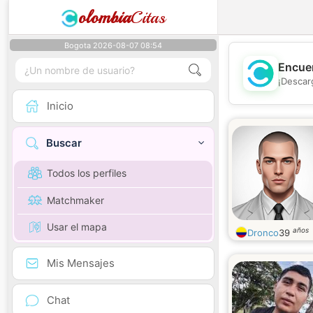
olombia
Citas
Bogota 2026-08-07 08:54
Encuen
¡Descar
Inicio
Buscar
Todos los perfiles
Matchmaker
Usar el mapa
años
Dronco
39
Mis Mensajes
Chat