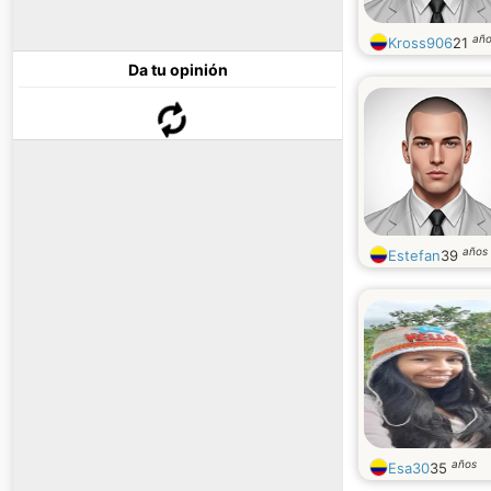
añ
Kross906
21
Da tu opinión
años
Estefan
39
años
Esa30
35