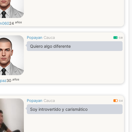
años
en060
24
Popayan
Cauca
0.8
Quiero algo diferente
años
npaz
30
Popayan
Cauca
0.4
Soy introvertido y carismático