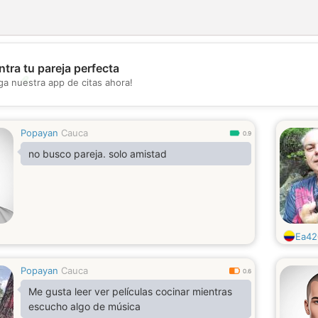
tra tu pareja perfecta
💖
ga nuestra app de citas ahora!
💕
Popayan
Cauca
0.9
no busco pareja. solo amistad
Ea42
Popayan
Cauca
0.6
Me gusta leer ver películas cocinar mientras
escucho algo de música