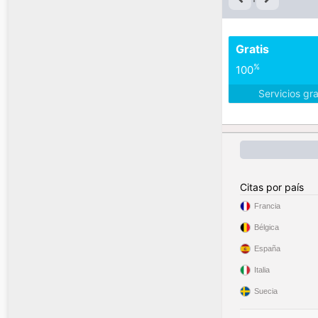
Gratis
%
100
Servicios gr
Citas por país
Francia
Bélgica
España
Italia
Suecia