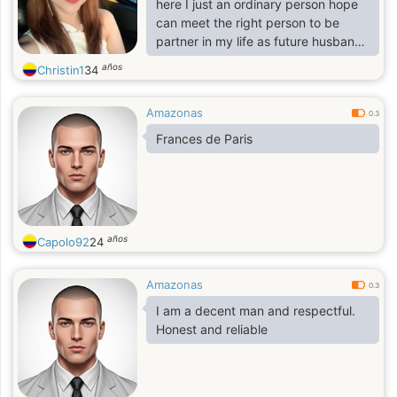
here I just an ordinary person hope
can meet the right person to be
partner in my life as future husband .
I like interesting conversations love
años
Christin1
34
to laugh and enjoy comedy movies,
Simple , hard working and God
Amazonas
fearing believe in God all my Live,
0.3
seeking for a long term relationship
Frances de Paris
that will lead to marriage. I am good,
loving and caring person.
años
Capolo92
24
Amazonas
0.3
I am a decent man and respectful.
Honest and reliable