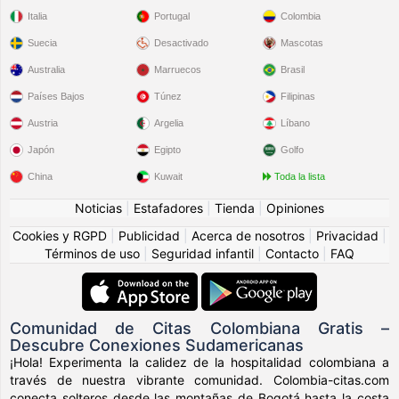
Italia
Portugal
Colombia
Suecia
Desactivado
Mascotas
Australia
Marruecos
Brasil
Países Bajos
Túnez
Filipinas
Austria
Argelia
Líbano
Japón
Egipto
Golfo
China
Kuwait
Toda la lista
Noticias
|
Estafadores
|
Tienda
|
Opiniones
Cookies y RGPD
|
Publicidad
|
Acerca de nosotros
|
Privacidad
|
Términos de uso
|
Seguridad infantil
|
Contacto
|
FAQ
Comunidad de Citas Colombiana Gratis –
Descubre Conexiones Sudamericanas
¡Hola! Experimenta la calidez de la hospitalidad colombiana a
través de nuestra vibrante comunidad. Colombia-citas.com
conecta solteros desde las montañas de Bogotá hasta la costa