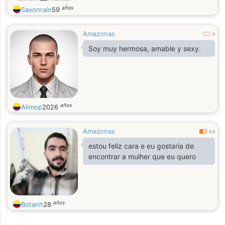
años
Saxonrain
59
Amazonas
0
Soy muy hermosa, amable y sexy.
años
Alimop
2026
Amazonas
0.4
estou feliz cara e eu gostaria de
encontrar a mulher que eu quero
años
Botanh
28