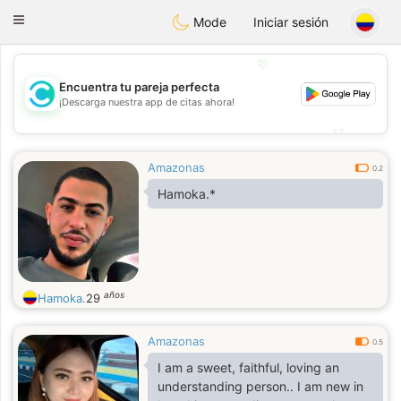
olombia
Citas
Toggle
Mode
Iniciar sesión
navigation
💖
Encuentra tu pareja perfecta
💖
¡Descarga nuestra app de citas ahora!
💕
💕
Amazonas
0.2
Hamoka.*
años
Hamoka.
29
Amazonas
0.5
I am a sweet, faithful, loving an
understanding person.. I am new in