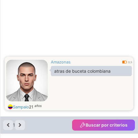
Amazonas
0.3
atras de buceta colombiana
años
Sampaio
21
1
Buscar por criterios