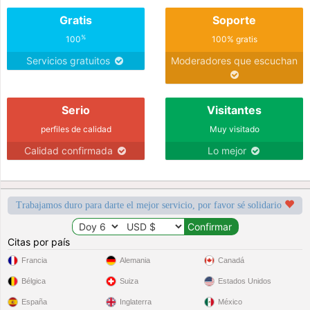
Gratis
Soporte
%
100
100% gratis
Servicios gratuitos
Moderadores que escuchan
Serio
Visitantes
perfiles de calidad
Muy visitado
Calidad confirmada
Lo mejor
Trabajamos duro para darte el mejor servicio, por favor sé solidario
Citas por país
Francia
Alemania
Canadá
Bélgica
Suiza
Estados Unidos
España
Inglaterra
México