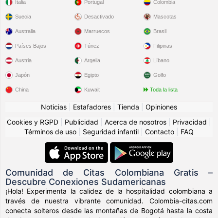
Italia
Portugal
Colombia
Suecia
Desactivado
Mascotas
Australia
Marruecos
Brasil
Países Bajos
Túnez
Filipinas
Austria
Argelia
Líbano
Japón
Egipto
Golfo
China
Kuwait
Toda la lista
Noticias
|
Estafadores
|
Tienda
|
Opiniones
Cookies y RGPD
|
Publicidad
|
Acerca de nosotros
|
Privacidad
|
Términos de uso
|
Seguridad infantil
|
Contacto
|
FAQ
Comunidad de Citas Colombiana Gratis –
Descubre Conexiones Sudamericanas
¡Hola! Experimenta la calidez de la hospitalidad colombiana a
través de nuestra vibrante comunidad. Colombia-citas.com
conecta solteros desde las montañas de Bogotá hasta la costa