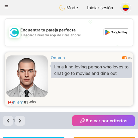
olombia
Citas
Toggle
Mode
Iniciar sesión
navigation
💖
Encuentra tu pareja perfecta
¡Descarga nuestra app de citas ahora!
💖
💕
💕
Ontario
0.5
I'm a kind loving person who loves to
chat go to movies and dine out
años
Pef01
81
1
Buscar por criterios