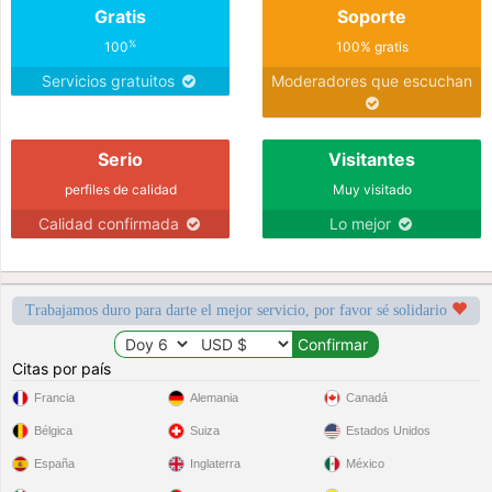
Gratis
Soporte
%
100
100% gratis
Servicios gratuitos
Moderadores que escuchan
Serio
Visitantes
perfiles de calidad
Muy visitado
Calidad confirmada
Lo mejor
Trabajamos duro para darte el mejor servicio, por favor sé solidario
Citas por país
Francia
Alemania
Canadá
Bélgica
Suiza
Estados Unidos
España
Inglaterra
México