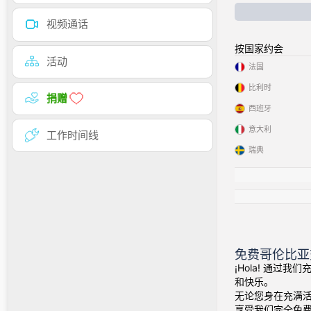
视频通话
按国家约会
活动
法国
比利时
捐赠
西班牙
意大利
工作时间线
瑞典
免费哥伦比亚
¡Hola! 通过
和快乐。
无论您身在充满
享受我们完全免