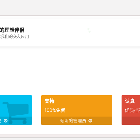
💕
的理想伴侣
载我们的交友应用！
💖
支持
认真
100%免费
优质档
务
倾听的管理员