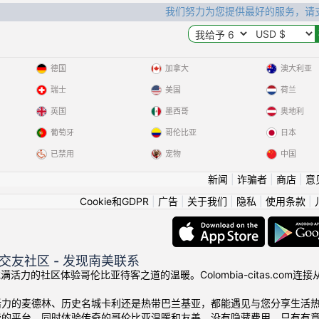
我们努力为您提供最好的服务，请
德国
加拿大
澳大利亚
瑞士
美国
荷兰
英国
墨西哥
奥地利
葡萄牙
哥伦比亚
日本
已禁用
宠物
中国
新闻
|
诈骗者
|
商店
|
意
Cookie和GDPR
|
广告
|
关于我们
|
隐私
|
使用条款
|
交友社区 - 发现南美联系
我们充满活力的社区体验哥伦比亚待客之道的温暖。Colombia-citas.
活力的麦德林、历史名城卡利还是热带巴兰基亚，都能遇见与您分享生活
费的平台，同时体验传奇的哥伦比亚温暖和友善。没有隐藏费用，只有有