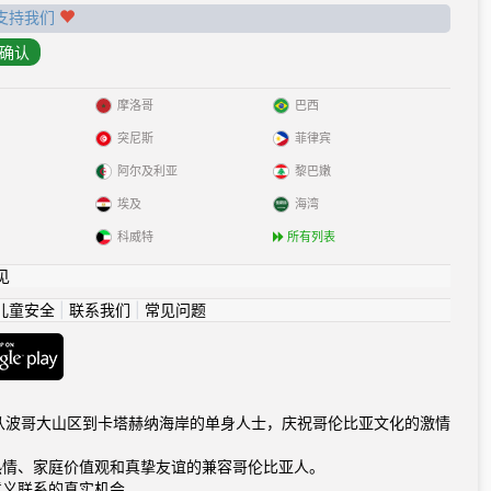
支持我们
摩洛哥
巴西
突尼斯
菲律宾
阿尔及利亚
黎巴嫩
埃及
海湾
科威特
所有列表
见
儿童安全
|
联系我们
|
常见问题
com连接从波哥大山区到卡塔赫纳海岸的单身人士，庆祝哥伦比亚文化的激情
热情、家庭价值观和真挚友谊的兼容哥伦比亚人。
意义联系的真实机会。