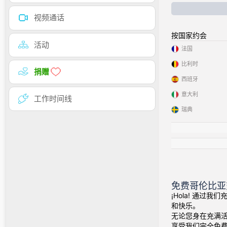
视频通话
按国家约会
活动
法国
比利时
捐赠
西班牙
意大利
工作时间线
瑞典
免费哥伦比亚
¡Hola! 通过
和快乐。
无论您身在充满
享受我们完全免