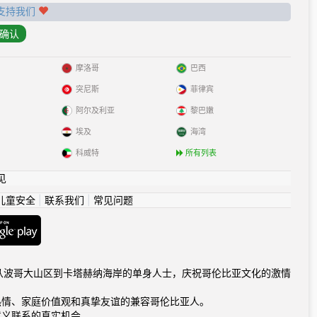
支持我们
摩洛哥
巴西
突尼斯
菲律宾
阿尔及利亚
黎巴嫩
埃及
海湾
科威特
所有列表
见
儿童安全
|
联系我们
|
常见问题
com连接从波哥大山区到卡塔赫纳海岸的单身人士，庆祝哥伦比亚文化的激情
热情、家庭价值观和真挚友谊的兼容哥伦比亚人。
意义联系的真实机会。