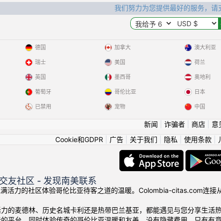
我们努力为您提供最好的服务，请
德国
加拿大
澳大利亚
瑞士
美国
荷兰
英国
墨西哥
奥地利
葡萄牙
哥伦比亚
日本
已禁用
宠物
中国
新闻
|
诈骗者
|
商店
|
意
Cookie和GDPR
|
广告
|
关于我们
|
隐私
|
使用条款
|
交友社区 - 发现南美联系
我们充满活力的社区体验哥伦比亚待客之道的温暖。Colombia-citas.
活力的麦德林、历史名城卡利还是热带巴兰基亚，都能遇见与您分享生活
费的平台，同时体验传奇的哥伦比亚温暖和友善。没有隐藏费用，只有有