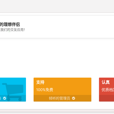
的理想伴侣
载我们的交友应用！
💖
💕
支持
认真
100%免费
优质档
务
倾听的管理员