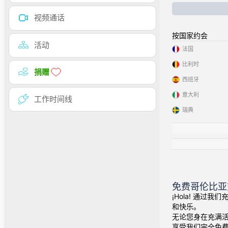
视频通话
按国家约会
活动
法国
比利时
捐赠
西班牙
意大利
工作时间线
瑞典
免费哥伦比亚
¡Hola! 通过
和快乐。
无论您身在充满
享受我们完全免