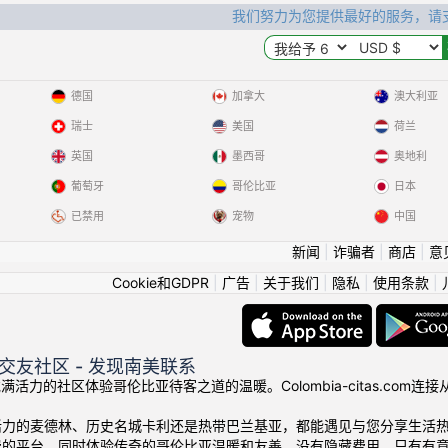
我们努力为您提供最好的服务，请
德国
加拿大
澳大利亚
瑞士
美国
荷兰
英国
墨西哥
奥地利
葡萄牙
哥伦比亚
日本
已禁用
宠物
中国
新闻
|
诈骗者
|
商店
|
意
Cookie和GDPR
|
广告
|
关于我们
|
隐私
|
使用条款
|
交友社区 - 发现南美联系
我们充满活力的社区体验哥伦比亚待客之道的温暖。Colombia-citas.
活力的麦德林、历史名城卡利还是热带巴兰基亚，都能遇见与您分享生活
费的平台，同时体验传奇的哥伦比亚温暖和友善。没有隐藏费用，只有有