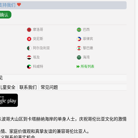
支持我们
摩洛哥
巴西
突尼斯
菲律宾
阿尔及利亚
黎巴嫩
埃及
海湾
科威特
所有列表
见
儿童安全
|
联系我们
|
常见问题
com连接从波哥大山区到卡塔赫纳海岸的单身人士，庆祝哥伦比亚文化的激情
热情、家庭价值观和真挚友谊的兼容哥伦比亚人。
意义联系的真实机会。