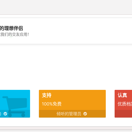
的理想伴侣
载我们的交友应用！
💖
💕
支持
认真
100%免费
优质档
务
倾听的管理员