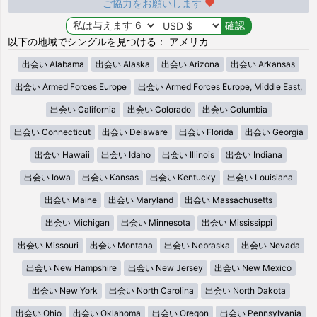
ご協力をお願いします
以下の地域でシングルを見つける： アメリカ
出会い Alabama
出会い Alaska
出会い Arizona
出会い Arkansas
出会い Armed Forces Europe
出会い Armed Forces Europe, Middle East,
出会い California
出会い Colorado
出会い Columbia
出会い Connecticut
出会い Delaware
出会い Florida
出会い Georgia
出会い Hawaii
出会い Idaho
出会い Illinois
出会い Indiana
出会い Iowa
出会い Kansas
出会い Kentucky
出会い Louisiana
出会い Maine
出会い Maryland
出会い Massachusetts
出会い Michigan
出会い Minnesota
出会い Mississippi
出会い Missouri
出会い Montana
出会い Nebraska
出会い Nevada
出会い New Hampshire
出会い New Jersey
出会い New Mexico
出会い New York
出会い North Carolina
出会い North Dakota
出会い Ohio
出会い Oklahoma
出会い Oregon
出会い Pennsylvania