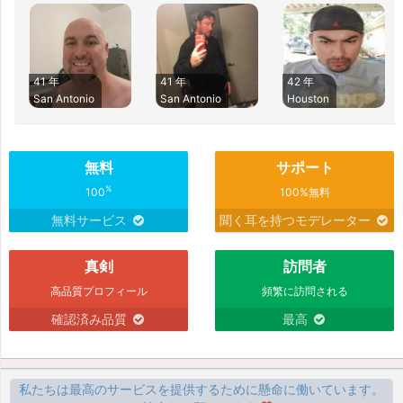
41 年
41 年
42 年
San Antonio
San Antonio
Houston
無料
サポート
%
100
100%無料
無料サービス
聞く耳を持つモデレーター
真剣
訪問者
高品質プロフィール
頻繁に訪問される
確認済み品質
最高
私たちは最高のサービスを提供するために懸命に働いています。