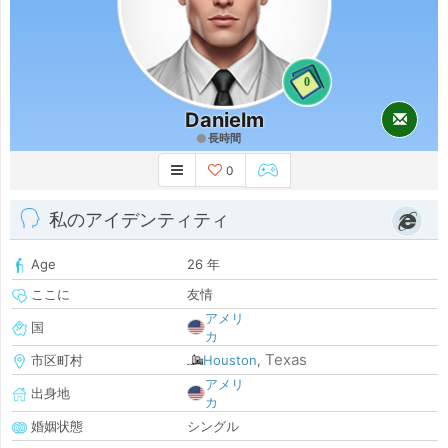
0
Danielm
長時間
0
私のアイデンティティ
Age
26 年
ここに
友情
アメリ
国
カ
Texas
市区町村
Houston
,
アメリ
出身地
カ
婚姻状態
シングル