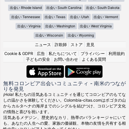
出会い Rhode Island
出会い South Carolina
出会い South Dakota
出会い Tennessee
出会い Texas
出会い Utah
出会い Vermont
出会い Virginia
出会い Washington
出会い West Virginia
出会い Wisconsin
出会い Wyoming
ニュース
|
詐欺師
|
ストア
|
意見
Cookie & GDPR
|
広告
|
私たちについて
|
プライバシー
|
利用規約
|
子どもの安全
|
お問い合わせ
|
よくある質問
無料コロンビア出会いコミュニティ - 南米のつなが
りを発見
¡Hola! 私たちの活気あるコミュニティを通じてコロンビアのもてな
しの温かさを体験してください。Colombia-citas.comはボゴタの山
からカルタヘナの海岸までのシングルを結びつけ、コロンビア文化
の情熱と喜びを祝います。
活気あるメデジン、歴史的なカリ、熱帯のバランキージャにいて
も、あなたの人生への愛、家族の価値観、本物の友情を共有する相
性の良いコロンビア人と出会ってください。