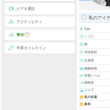
ビデオ通話
私のアイ
アクティビティ
Age
寄付
ここに
国
作業タイムライン
市区町村
出身地
婚姻状態
学業レベル
喫煙者
ジョブ
私の友達
参加