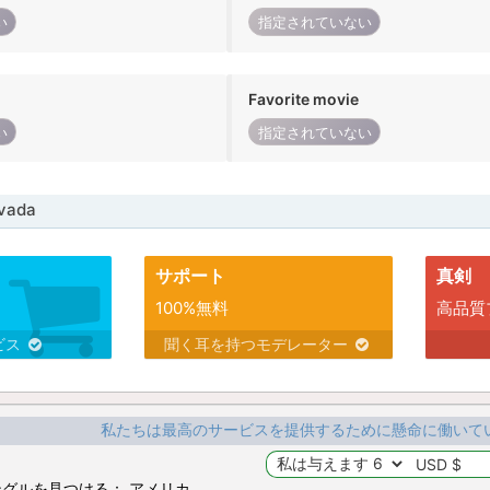
い
指定されていない
Favorite movie
い
指定されていない
vada
サポート
真剣
100%無料
高品質
ビス
聞く耳を持つモデレーター
私たちは最高のサービスを提供するために懸命に働いて
グルを見つける： アメリカ