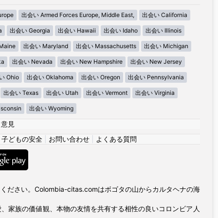
urope
出会い Armed Forces Europe, Middle East,
出会い California
a
出会い Georgia
出会い Hawaii
出会い Idaho
出会い Illinois
aine
出会い Maryland
出会い Massachusetts
出会い Michigan
ka
出会い Nevada
出会い New Hampshire
出会い New Jersey
 Ohio
出会い Oklahoma
出会い Oregon
出会い Pennsylvania
出会い Texas
出会い Utah
出会い Vermont
出会い Virginia
consin
出会い Wyoming
|
意見
|
子どもの安全
|
お問い合わせ
|
よくある質問
い。Colombia-citas.comはボゴタの山からカルタヘナの海
愛、家族の価値観、本物の友情を共有する相性の良いコロンビア人