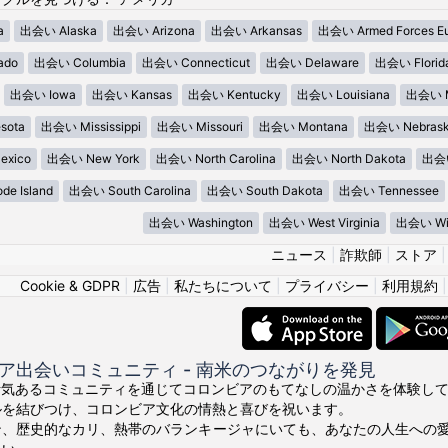
a
出会い Alaska
出会い Arizona
出会い Arkansas
出会い Armed Forces E
ado
出会い Columbia
出会い Connecticut
出会い Delaware
出会い Florid
出会い Iowa
出会い Kansas
出会い Kentucky
出会い Louisiana
出会い M
sota
出会い Mississippi
出会い Missouri
出会い Montana
出会い Nebras
xico
出会い New York
出会い North Carolina
出会い North Dakota
出会い
e Island
出会い South Carolina
出会い South Dakota
出会い Tennessee
出会い Washington
出会い West Virginia
出会い Wis
ニュース
|
詐欺師
|
ストア
Cookie & GDPR
|
広告
|
私たちについて
|
プライバシー
|
利用規約
ア出会いコミュニティ - 南米のつながりを発見
ちの活気あるコミュニティを通じてコロンビアのもてなしの温かさを体験してくださ
ルを結びつけ、コロンビア文化の情熱と喜びを祝います。
ン、歴史的なカリ、熱帯のバランキージャにいても、あなたの人生への