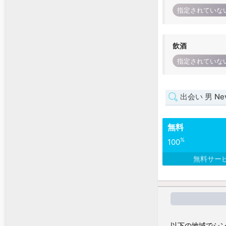
指定されていな
飲酒
指定されていな
出会い 男 Ne
無料
%
100
無料サー
以下の地域でシン