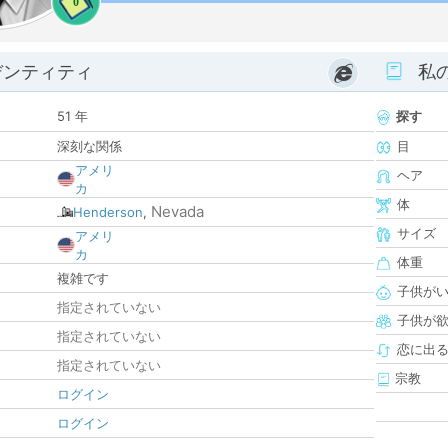
0
デンティティ
私
51 年
探す
深刻な関係
目
アメリ
ヘア
カ
体
Nevada
Henderson
,
サイズ
アメリ
カ
体重
複雑です
子供が
指定されていない
子供が
指定されていない
恋に出
指定されていない
宗教
ログイン
ログイン