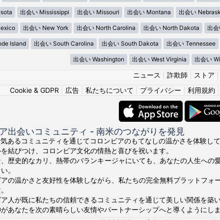
sota
出会い Mississippi
出会い Missouri
出会い Montana
出会い Nebras
xico
出会い New York
出会い North Carolina
出会い North Dakota
出会い
e Island
出会い South Carolina
出会い South Dakota
出会い Tennessee
出会い Washington
出会い West Virginia
出会い Wis
ニュース
|
詐欺師
|
ストア
Cookie & GDPR
|
広告
|
私たちについて
|
プライバシー
|
利用規約
ア出会いコミュニティ - 南米のつながりを発見
ちの活気あるコミュニティを通じてコロンビアのもてなしの温かさを体験してくださ
ルを結びつけ、コロンビア文化の情熱と喜びを祝います。
ン、歴史的なカリ、熱帯のバランキージャにいても、あなたの人生への
さい。
ビアの温かさと友好性を体験しながら、私たちの完全無料プラットフォ
す。
ビア人が既に私たちの信頼できるコミュニティを通じて美しい関係を築
あなたを次の素晴らしい友情やパートナーシップへと導くようにしましょう。¡V