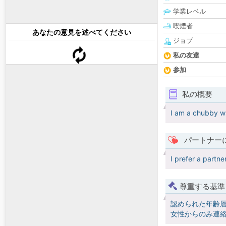
学業レベル
喫煙者
あなたの意見を述べてください
ジョブ
私の友達
参加
私の概要
I am a chubby whi
パートナー
I prefer a partne
尊重する基準
認められた年齢
女性からのみ連絡