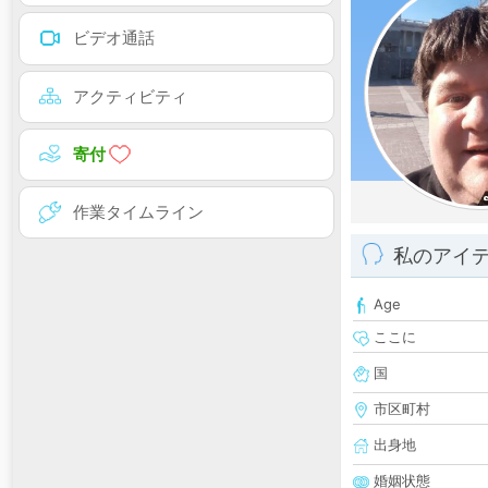
ビデオ通話
アクティビティ
寄付
作業タイムライン
私のアイ
Age
ここに
国
市区町村
出身地
婚姻状態