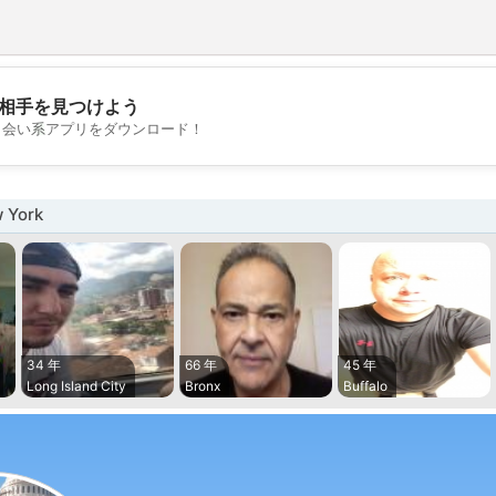
相手を見つけよう
💖
出会い系アプリをダウンロード！
💕
York
34 年
66 年
45 年
Long Island City
Bronx
Buffalo