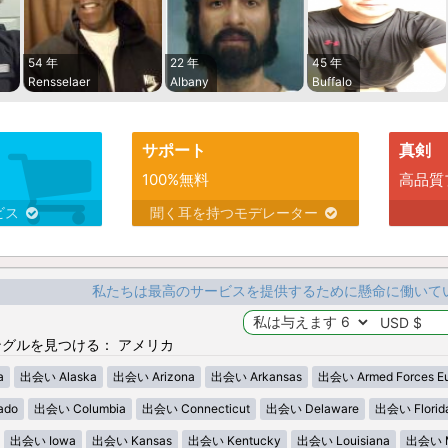
54 年
22 年
45 年
Rensselaer
Albany
Buffalo
サポート
真剣
100%無料
高品質
ビス
聞く耳を持つモデレーター
私たちは最高のサービスを提供するために懸命に働いて
グルを見つける： アメリカ
a
出会い Alaska
出会い Arizona
出会い Arkansas
出会い Armed Forces E
ado
出会い Columbia
出会い Connecticut
出会い Delaware
出会い Florid
出会い Iowa
出会い Kansas
出会い Kentucky
出会い Louisiana
出会い M