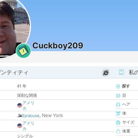
Cuckboy209
1
デンティティ
私
41 年
探す
深刻な関係
目
アメリ
ヘア
カ
体
New York
Syracuse
,
サイズ
アメリ
カ
体重
シングル