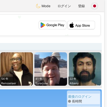
Mode
ログイン
登録
💖
💕
54 年
41 年
22 年
Rensselaer
Syracuse
Albany
最後のログイン
長時間