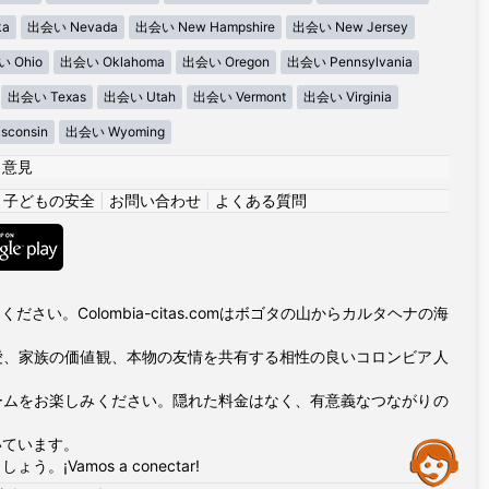
ka
出会い Nevada
出会い New Hampshire
出会い New Jersey
 Ohio
出会い Oklahoma
出会い Oregon
出会い Pennsylvania
出会い Texas
出会い Utah
出会い Vermont
出会い Virginia
consin
出会い Wyoming
|
意見
|
子どもの安全
|
お問い合わせ
|
よくある質問
い。Colombia-citas.comはボゴタの山からカルタヘナの海
愛、家族の価値観、本物の友情を共有する相性の良いコロンビア人
ームをお楽しみください。隠れた料金はなく、有意義なつながりの
いています。
Assistance
amos a conectar!