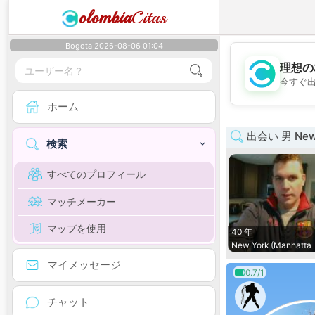
olombia
Citas
Bogota 2026-08-06 01:04
理想の
今すぐ
ホーム
出会い 男 New 
検索
すべてのプロフィール
マッチメーカー
マップを使用
40 年
New York (Manhatta
マイメッセージ
0.7/1
チャット