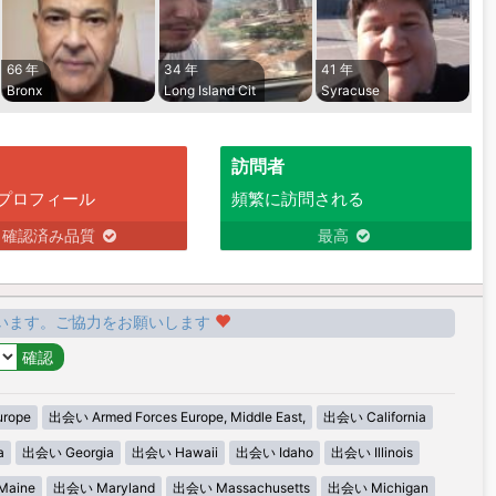
66 年
34 年
41 年
Bronx
Long Island Cit
Syracuse
訪問者
プロフィール
頻繁に訪問される
確認済み品質
最高
います。ご協力をお願いします
urope
出会い Armed Forces Europe, Middle East,
出会い California
a
出会い Georgia
出会い Hawaii
出会い Idaho
出会い Illinois
aine
出会い Maryland
出会い Massachusetts
出会い Michigan