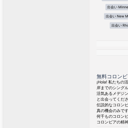
出会い Minne
出会い New Me
出会い Rhod
無料コロンビ
¡Hola! 私た
岸までのシング
活気あるメデジ
と出会ってくだ
伝説的なコロン
真の機会のみで
何千ものコロン
コロンビアの精神が