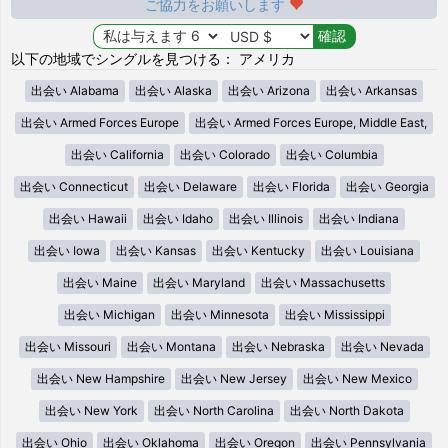
ご協力をお願いします
以下の地域でシングルを見つける： アメリカ
出会い Alabama
出会い Alaska
出会い Arizona
出会い Arkansas
出会い Armed Forces Europe
出会い Armed Forces Europe, Middle East,
出会い California
出会い Colorado
出会い Columbia
出会い Connecticut
出会い Delaware
出会い Florida
出会い Georgia
出会い Hawaii
出会い Idaho
出会い Illinois
出会い Indiana
出会い Iowa
出会い Kansas
出会い Kentucky
出会い Louisiana
出会い Maine
出会い Maryland
出会い Massachusetts
出会い Michigan
出会い Minnesota
出会い Mississippi
出会い Missouri
出会い Montana
出会い Nebraska
出会い Nevada
出会い New Hampshire
出会い New Jersey
出会い New Mexico
出会い New York
出会い North Carolina
出会い North Dakota
出会い Ohio
出会い Oklahoma
出会い Oregon
出会い Pennsylvania