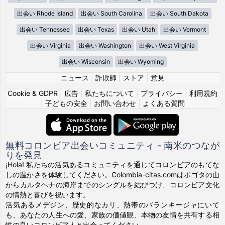
出会い Rhode Island
出会い South Carolina
出会い South Dakota
出会い Tennessee
出会い Texas
出会い Utah
出会い Vermont
出会い Virginia
出会い Washington
出会い West Virginia
出会い Wisconsin
出会い Wyoming
ニュース
|
詐欺師
|
ストア
|
意見
Cookie & GDPR
|
広告
|
私たちについて
|
プライバシー
|
利用規約
|
子どもの安全
|
お問い合わせ
|
よくある質問
無料コロンビア出会いコミュニティ - 南米のつなが
りを発見
¡Hola! 私たちの活気あるコミュニティを通じてコロンビアのもてな
しの温かさを体験してください。Colombia-citas.comはボゴタの山
からカルタヘナの海岸までのシングルを結びつけ、コロンビア文化
の情熱と喜びを祝います。
活気あるメデジン、歴史的なカリ、熱帯のバランキージャにいて
も、あなたの人生への愛、家族の価値観、本物の友情を共有する相
性の良いコロンビア人と出会ってください。