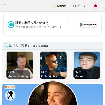
olombia
Citas
Toggle
Mode
ログイン
navigation
💖
理想の相手を見つけよう
💖
今すぐ出会い系アプリをダウンロード！
💕
💕
出会い 男 Pennsylvania
44 年
51 年
55 年
Mechanicsburg
Philadelphia
Malvern
0.6/1