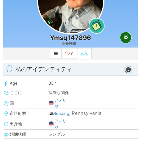
1
Ymsq147896
長時間
0
私のアイデンティティ
Age
33 年
ここに
深刻な関係
アメリ
国
カ
Pennsylvania
市区町村
Reading
,
アメリ
出身地
カ
婚姻状態
シングル