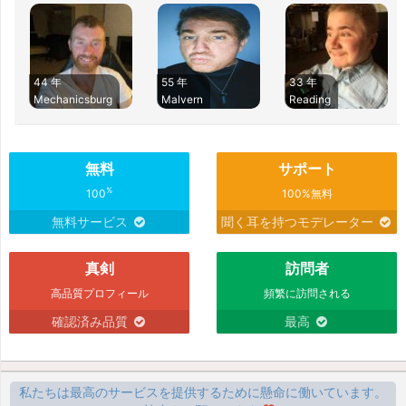
44 年
55 年
33 年
Mechanicsburg
Malvern
Reading
無料
サポート
%
100
100%無料
無料サービス
聞く耳を持つモデレーター
真剣
訪問者
高品質プロフィール
頻繁に訪問される
確認済み品質
最高
私たちは最高のサービスを提供するために懸命に働いています。