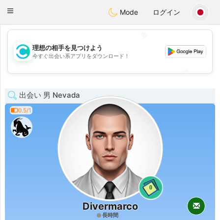
olombia
Citas
Toggle
Mode
ログイン
navigation
💖
理想の相手を見つけよう
💖
今すぐ出会い系アプリをダウンロード！
💕
💕
出会い 男 Nevada
0.5/1
0
Divermarco
長時間