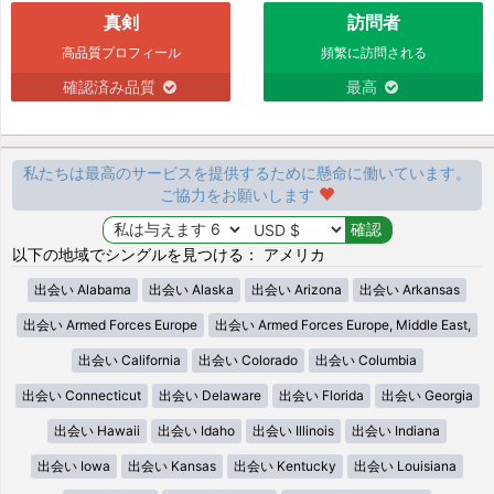
真剣
訪問者
高品質プロフィール
頻繁に訪問される
確認済み品質
最高
私たちは最高のサービスを提供するために懸命に働いています。
ご協力をお願いします
以下の地域でシングルを見つける： アメリカ
出会い Alabama
出会い Alaska
出会い Arizona
出会い Arkansas
出会い Armed Forces Europe
出会い Armed Forces Europe, Middle East,
出会い California
出会い Colorado
出会い Columbia
出会い Connecticut
出会い Delaware
出会い Florida
出会い Georgia
出会い Hawaii
出会い Idaho
出会い Illinois
出会い Indiana
出会い Iowa
出会い Kansas
出会い Kentucky
出会い Louisiana