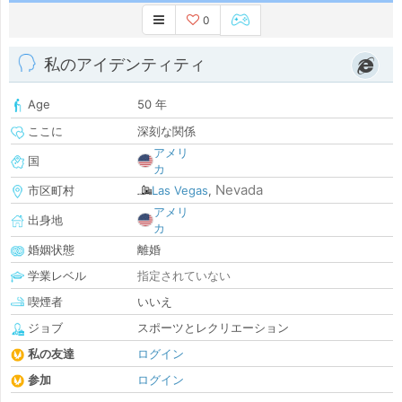
0
私のアイデンティティ
Age
50 年
ここに
深刻な関係
アメリ
国
カ
Nevada
市区町村
Las Vegas
,
アメリ
出身地
カ
婚姻状態
離婚
学業レベル
指定されていない
喫煙者
いいえ
ジョブ
スポーツとレクリエーション
私の友達
ログイン
参加
ログイン