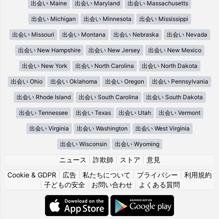
出会い Maine
出会い Maryland
出会い Massachusetts
出会い Michigan
出会い Minnesota
出会い Mississippi
出会い Missouri
出会い Montana
出会い Nebraska
出会い Nevada
出会い New Hampshire
出会い New Jersey
出会い New Mexico
出会い New York
出会い North Carolina
出会い North Dakota
出会い Ohio
出会い Oklahoma
出会い Oregon
出会い Pennsylvania
出会い Rhode Island
出会い South Carolina
出会い South Dakota
出会い Tennessee
出会い Texas
出会い Utah
出会い Vermont
出会い Virginia
出会い Washington
出会い West Virginia
出会い Wisconsin
出会い Wyoming
ニュース
|
詐欺師
|
ストア
|
意見
Cookie & GDPR
|
広告
|
私たちについて
|
プライバシー
|
利用規約
|
子どもの安全
|
お問い合わせ
|
よくある質問