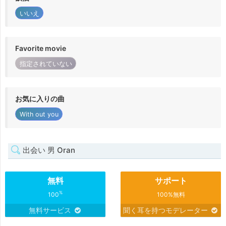
いいえ
Favorite movie
指定されていない
お気に入りの曲
With out you
出会い 男 Oran
無料
サポート
%
100
100%無料
無料サービス
聞く耳を持つモデレーター