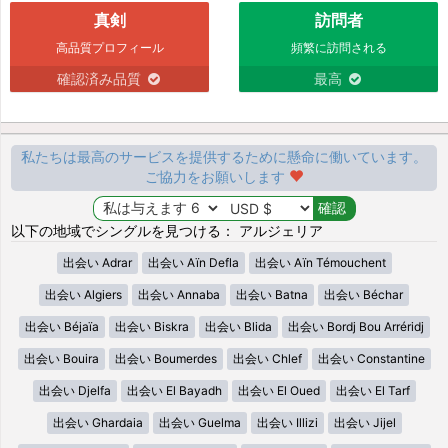
真剣
訪問者
高品質プロフィール
頻繁に訪問される
確認済み品質
最高
私たちは最高のサービスを提供するために懸命に働いています。
ご協力をお願いします
以下の地域でシングルを見つける： アルジェリア
出会い Adrar
出会い Aïn Defla
出会い Aïn Témouchent
出会い Algiers
出会い Annaba
出会い Batna
出会い Béchar
出会い Béjaïa
出会い Biskra
出会い Blida
出会い Bordj Bou Arréridj
出会い Bouira
出会い Boumerdes
出会い Chlef
出会い Constantine
出会い Djelfa
出会い El Bayadh
出会い El Oued
出会い El Tarf
出会い Ghardaia
出会い Guelma
出会い Illizi
出会い Jijel