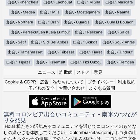
出会い Khenchela
出会い Laghouat
出会い M Sila
出会い Mascara
出会い Medea
出会い Mila
出会い Mostaganem
出会い Naâma
出会い Northern
出会い Oran
出会い Ouargla
出会い Oum El Bouaghi
出会い Persekutuan Kuala Lumpur
出会い Relizane
出会い Saida
出会い Sétif
出会い Sidi Bel Abbès
出会い Skikda
出会い Souk Ahras
出会い Tamanrasset
出会い Tébessa
出会い Tiaret
出会い Tindouf
出会い Tipaza
出会い Tissemsilt
出会い Tizi Ouzou
出会い Tlemcen
ニュース
|
詐欺師
|
ストア
|
意見
Cookie & GDPR
|
広告
|
私たちについて
|
プライバシー
|
利用規約
|
子どもの安全
|
お問い合わせ
|
よくある質問
無料コロンビア出会いコミュニティ - 南米のつなが
りを発見
¡Hola! 私たちの活気あるコミュニティを通じてコロンビアのもてな
しの温かさを体験してください。Colombia-citas.comはボゴタの山
からカルタヘナの海岸までのシングルを結びつけ、コロンビア文化