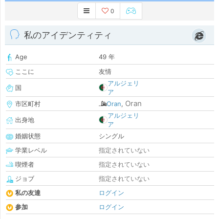
0
私のアイデンティティ
Age
49 年
ここに
友情
アルジェリ
国
ア
Oran
市区町村
Oran
,
アルジェリ
出身地
ア
婚姻状態
シングル
学業レベル
指定されていない
喫煙者
指定されていない
ジョブ
指定されていない
私の友達
ログイン
参加
ログイン