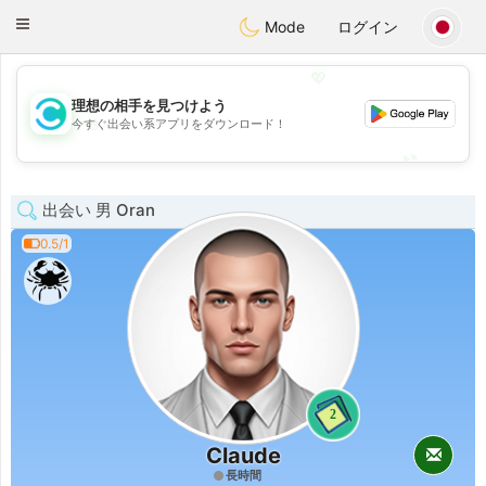
olombia
Citas
Toggle
Mode
ログイン
navigation
💖
理想の相手を見つけよう
💖
今すぐ出会い系アプリをダウンロード！
💕
💕
出会い 男 Oran
0.5/1
2
Claude
長時間