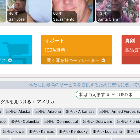
46 年
60 年
43 年
San Jose
Sacramento
Santa Clara
サポート
真剣
100%無料
高品質
ビス
聞く耳を持つモデレーター
私たちは最高のサービスを提供するために懸命に働いて
グルを見つける： アメリカ
a
出会い Alaska
出会い Arizona
出会い Arkansas
出会い Armed Forces E
ado
出会い Columbia
出会い Connecticut
出会い Delaware
出会い Florid
出会い Iowa
出会い Kansas
出会い Kentucky
出会い Louisiana
出会い M