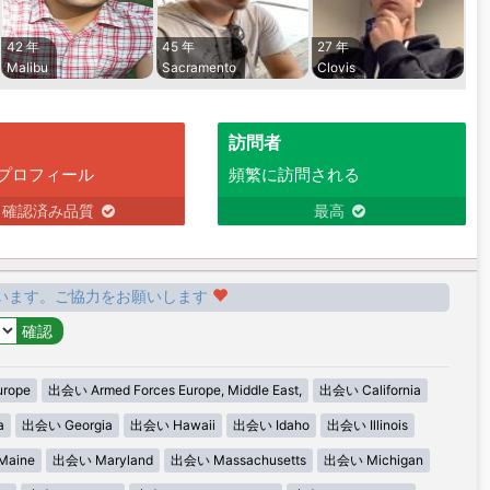
42 年
45 年
27 年
Malibu
Sacramento
Clovis
訪問者
プロフィール
頻繁に訪問される
確認済み品質
最高
います。ご協力をお願いします
urope
出会い Armed Forces Europe, Middle East,
出会い California
a
出会い Georgia
出会い Hawaii
出会い Idaho
出会い Illinois
aine
出会い Maryland
出会い Massachusetts
出会い Michigan