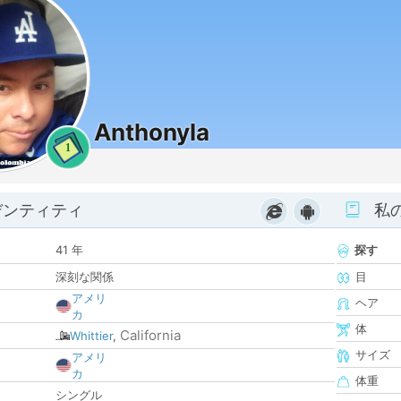
Anthonyla
1
デンティティ
私
41 年
探す
深刻な関係
目
アメリ
ヘア
カ
体
California
Whittier
,
サイズ
アメリ
カ
体重
シングル