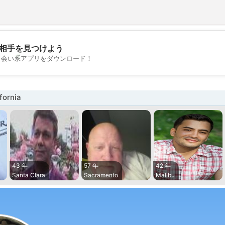
相手を見つけよう
💖
出会い系アプリをダウンロード！
💕
ornia
43 年
57 年
42 年
Santa Clara
Sacramento
Malibu