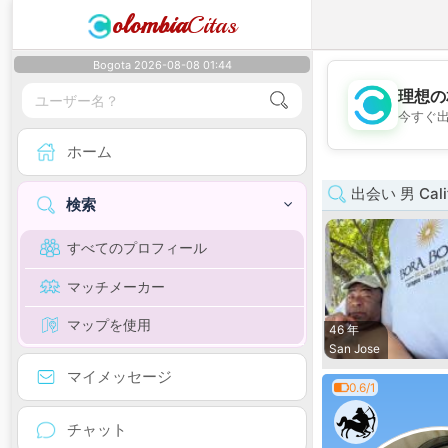
olombia
Citas
Bogota 2026-08-08 01:44
理想の
今すぐ
ホーム
出会い 男 Calif
検索
すべてのプロフィール
マッチメーカー
マップを使用
46 年
San Jose
マイメッセージ
0.6/1
チャット