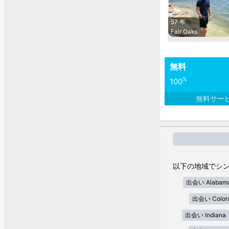
57 年
Fair Oaks
無料
%
100
無料サー
以下の地域でシン
出会い Alabam
出会い Color
出会い Indiana