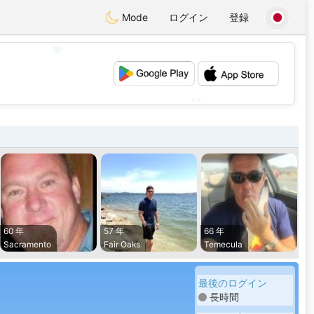
Mode
ログイン
登録
💖
💕
60 年
57 年
66 年
Sacramento
Fair Oaks
Temecula
最後のログイン
長時間