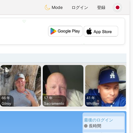
Mode
ログイン
登録
💖
💕
66 年
57 年
41 年
Gilroy
Sacramento
Whittier
最後のログイン
長時間