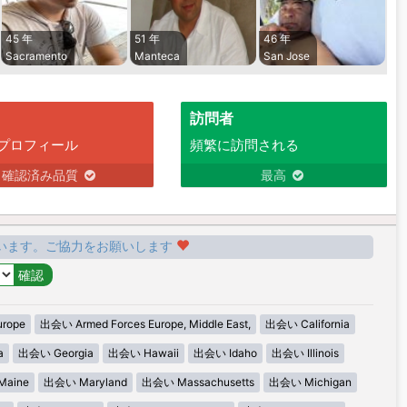
45 年
51 年
46 年
Sacramento
Manteca
San Jose
訪問者
プロフィール
頻繁に訪問される
確認済み品質
最高
います。ご協力をお願いします
urope
出会い Armed Forces Europe, Middle East,
出会い California
a
出会い Georgia
出会い Hawaii
出会い Idaho
出会い Illinois
aine
出会い Maryland
出会い Massachusetts
出会い Michigan