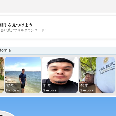
相手を見つけよう
💖
出会い系アプリをダウンロード！
💕
ornia
57 年
31 年
46 年
Fair Oaks
San Jose
San Jose