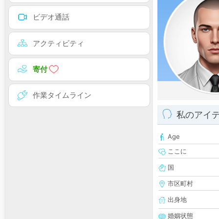
ビデオ通話
アクティビティ
寄付
作業タイムライン
私のアイ
Age
ここに
国
市区町村
出身地
婚姻状態