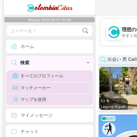
olombia
Citas
Bogota 2026-08-07 00:08
理想の
今すぐ
ホーム
出会い 男 Calif
検索
すべてのプロフィール
マッチメーカー
マップを使用
53 年
Laguna Niguel
マイメッセージ
0.6/1
チャット