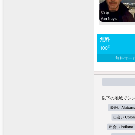
59 年
Van Nuys
無料
%
100
無料サー
以下の地域でシン
出会い Alabam
出会い Color
出会い Indiana