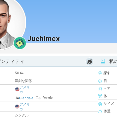
Juchimex
0
デンティティ
私
50 年
探す
深刻な関係
目
アメリ
ヘア
カ
体
California
Glendale
,
サイズ
アメリ
カ
体重
シングル