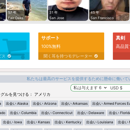
57 年
31 年
45 年
Fair Oaks
San Jose
San Francisco
サポート
真剣
100%無料
高品質
ビス
聞く耳を持つモデレーター
私たちは最高のサービスを提供するために懸命に働いて
グルを見つける： アメリカ
a
出会い Alaska
出会い Arizona
出会い Arkansas
出会い Armed Forces E
ado
出会い Columbia
出会い Connecticut
出会い Delaware
出会い Florid
出会い Iowa
出会い Kansas
出会い Kentucky
出会い Louisiana
出会い M