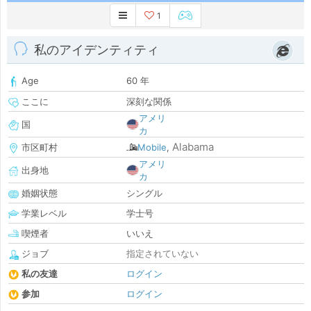
1
私のアイデンティティ
Age
60 年
ここに
深刻な関係
アメリ
国
カ
Alabama
市区町村
Mobile
,
アメリ
出身地
カ
婚姻状態
シングル
学業レベル
学士号
喫煙者
いいえ
ジョブ
指定されていない
私の友達
ログイン
参加
ログイン