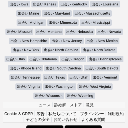
出会い Iowa
出会い Kansas
出会い Kentucky
出会い Louisiana
出会い Maine
出会い Maryland
出会い Massachusetts
出会い Michigan
出会い Minnesota
出会い Mississippi
出会い Missouri
出会い Montana
出会い Nebraska
出会い Nevada
出会い New Hampshire
出会い New Jersey
出会い New Mexico
出会い New York
出会い North Carolina
出会い North Dakota
出会い Ohio
出会い Oklahoma
出会い Oregon
出会い Pennsylvania
出会い Rhode Island
出会い South Carolina
出会い South Dakota
出会い Tennessee
出会い Texas
出会い Utah
出会い Vermont
出会い Virginia
出会い Washington
出会い West Virginia
出会い Wisconsin
出会い Wyoming
ニュース
|
詐欺師
|
ストア
|
意見
Cookie & GDPR
|
広告
|
私たちについて
|
プライバシー
|
利用規約
|
子どもの安全
|
お問い合わせ
|
よくある質問