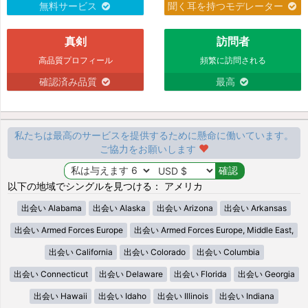
無料サービス
聞く耳を持つモデレーター
真剣
訪問者
高品質プロフィール
頻繁に訪問される
確認済み品質
最高
私たちは最高のサービスを提供するために懸命に働いています。
ご協力をお願いします
以下の地域でシングルを見つける： アメリカ
出会い Alabama
出会い Alaska
出会い Arizona
出会い Arkansas
出会い Armed Forces Europe
出会い Armed Forces Europe, Middle East,
出会い California
出会い Colorado
出会い Columbia
出会い Connecticut
出会い Delaware
出会い Florida
出会い Georgia
出会い Hawaii
出会い Idaho
出会い Illinois
出会い Indiana