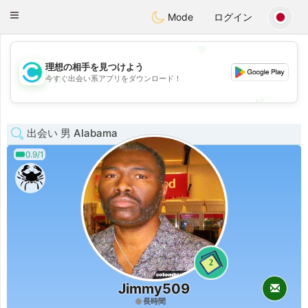
olombia
Citas
Toggle
Mode
ログイン
navigation
💖
理想の相手を見つけよう
💖
今すぐ出会い系アプリをダウンロード！
💕
💕
出会い 男 Alabama
0.9/1
2
Jimmy509
長時間