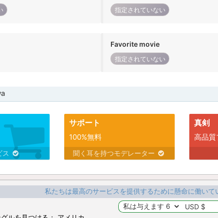
い
指定されていない
Favorite movie
指定されていない
wa
サポート
真剣
100%無料
高品質
ビス
聞く耳を持つモデレーター
私たちは最高のサービスを提供するために懸命に働いて
グルを見つける： アメリカ