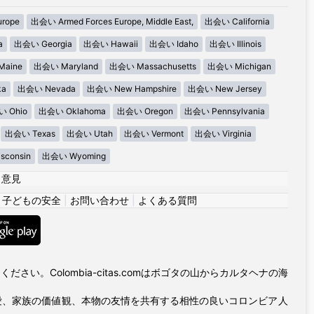
urope
出会い Armed Forces Europe, Middle East,
出会い California
a
出会い Georgia
出会い Hawaii
出会い Idaho
出会い Illinois
aine
出会い Maryland
出会い Massachusetts
出会い Michigan
ka
出会い Nevada
出会い New Hampshire
出会い New Jersey
 Ohio
出会い Oklahoma
出会い Oregon
出会い Pennsylvania
出会い Texas
出会い Utah
出会い Vermont
出会い Virginia
consin
出会い Wyoming
|
意見
|
子どもの安全
|
お問い合わせ
|
よくある質問
い。Colombia-citas.comはボゴタの山からカルタヘナの海
愛、家族の価値観、本物の友情を共有する相性の良いコロンビア人