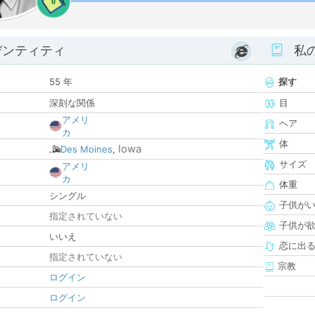
0
デンティティ
私
55 年
探す
深刻な関係
目
アメリ
ヘア
カ
体
Iowa
Des Moines
,
サイズ
アメリ
カ
体重
シングル
子供が
指定されていない
子供が
いいえ
恋に出
指定されていない
宗教
ログイン
ログイン