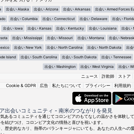
a
出会い Alaska
出会い Arizona
出会い Arkansas
出会い Armed Forces E
ado
出会い Columbia
出会い Connecticut
出会い Delaware
出会い Florid
出会い Iowa
出会い Kansas
出会い Kentucky
出会い Louisiana
出会い M
sota
出会い Mississippi
出会い Missouri
出会い Montana
出会い Nebras
xico
出会い New York
出会い North Carolina
出会い North Dakota
出会い
e Island
出会い South Carolina
出会い South Dakota
出会い Tennessee
出会い Washington
出会い West Virginia
出会い Wis
ニュース
|
詐欺師
|
ストア
Cookie & GDPR
|
広告
|
私たちについて
|
プライバシー
|
利用規約
ア出会いコミュニティ - 南米のつながりを発見
ちの活気あるコミュニティを通じてコロンビアのもてなしの温かさを体験してくださ
ルを結びつけ、コロンビア文化の情熱と喜びを祝います。
ン、歴史的なカリ、熱帯のバランキージャにいても、あなたの人生への