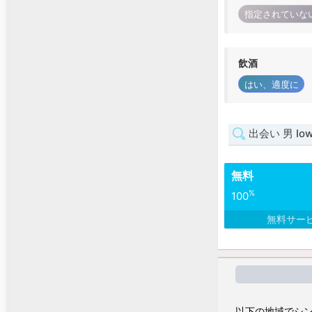
指定されていな
飲酒
はい、適度に
出会い 男 Io
無料
%
100
無料サー
以下の地域でシン