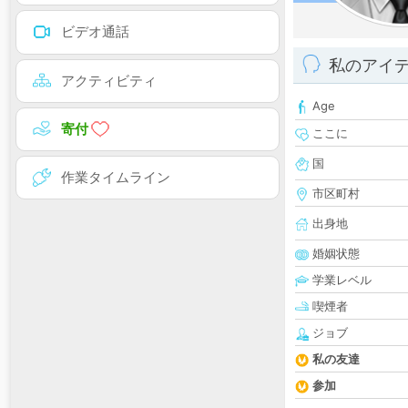
ビデオ通話
私のアイ
アクティビティ
Age
寄付
ここに
国
作業タイムライン
市区町村
出身地
婚姻状態
学業レベル
喫煙者
ジョブ
私の友達
参加