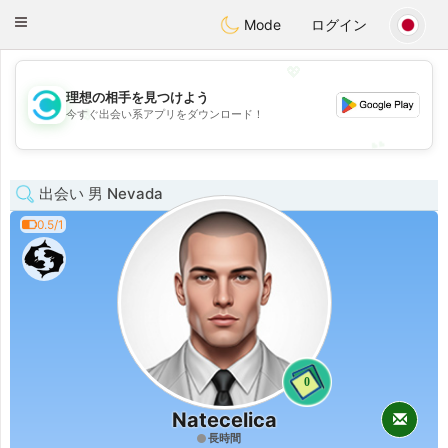
olombia
Citas
Toggle
Mode
ログイン
navigation
💖
理想の相手を見つけよう
💖
今すぐ出会い系アプリをダウンロード！
💕
💕
出会い 男 Nevada
0.5/1
0
Natecelica
長時間