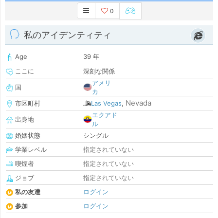
0
私のアイデンティティ
Age
39 年
ここに
深刻な関係
アメリ
国
カ
Nevada
市区町村
Las Vegas
,
エクアド
出身地
ル
婚姻状態
シングル
学業レベル
指定されていない
喫煙者
指定されていない
ジョブ
指定されていない
私の友達
ログイン
参加
ログイン