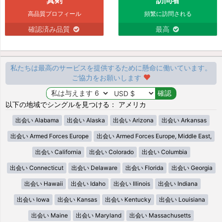
高品質プロフィール
頻繁に訪問される
確認済み品質
最高
私たちは最高のサービスを提供するために懸命に働いています。
ご協力をお願いします
以下の地域でシングルを見つける： アメリカ
出会い Alabama
出会い Alaska
出会い Arizona
出会い Arkansas
出会い Armed Forces Europe
出会い Armed Forces Europe, Middle East,
出会い California
出会い Colorado
出会い Columbia
出会い Connecticut
出会い Delaware
出会い Florida
出会い Georgia
出会い Hawaii
出会い Idaho
出会い Illinois
出会い Indiana
出会い Iowa
出会い Kansas
出会い Kentucky
出会い Louisiana
出会い Maine
出会い Maryland
出会い Massachusetts