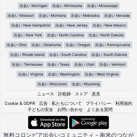
出会い Michigan
出会い Minnesota
出会い Mississippi
出会い Missouri
出会い Montana
出会い Nebraska
出会い Nevada
出会い New Hampshire
出会い New Jersey
出会い New Mexico
出会い New York
出会い North Carolina
出会い North Dakota
出会い Ohio
出会い Oklahoma
出会い Oregon
出会い Pennsylvania
出会い Rhode Island
出会い South Carolina
出会い South Dakota
出会い Tennessee
出会い Texas
出会い Utah
出会い Vermont
出会い Virginia
出会い Washington
出会い West Virginia
出会い Wisconsin
出会い Wyoming
ニュース
|
詐欺師
|
ストア
|
意見
Cookie & GDPR
|
広告
|
私たちについて
|
プライバシー
|
利用規約
|
子どもの安全
|
お問い合わせ
|
よくある質問
無料コロンビア出会いコミュニティ - 南米のつなが