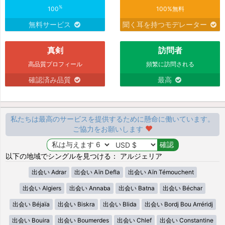
%
100
100%無料
無料サービス
聞く耳を持つモデレーター
真剣
訪問者
高品質プロフィール
頻繁に訪問される
確認済み品質
最高
私たちは最高のサービスを提供するために懸命に働いています。
ご協力をお願いします
以下の地域でシングルを見つける： アルジェリア
出会い Adrar
出会い Aïn Defla
出会い Aïn Témouchent
出会い Algiers
出会い Annaba
出会い Batna
出会い Béchar
出会い Béjaïa
出会い Biskra
出会い Blida
出会い Bordj Bou Arréridj
出会い Bouira
出会い Boumerdes
出会い Chlef
出会い Constantine