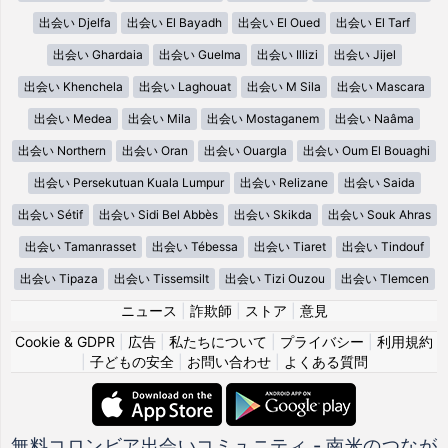
出会い Djelfa
出会い El Bayadh
出会い El Oued
出会い El Tarf
出会い Ghardaia
出会い Guelma
出会い Illizi
出会い Jijel
出会い Khenchela
出会い Laghouat
出会い M Sila
出会い Mascara
出会い Medea
出会い Mila
出会い Mostaganem
出会い Naâma
出会い Northern
出会い Oran
出会い Ouargla
出会い Oum El Bouaghi
出会い Persekutuan Kuala Lumpur
出会い Relizane
出会い Saida
出会い Sétif
出会い Sidi Bel Abbès
出会い Skikda
出会い Souk Ahras
出会い Tamanrasset
出会い Tébessa
出会い Tiaret
出会い Tindouf
出会い Tipaza
出会い Tissemsilt
出会い Tizi Ouzou
出会い Tlemcen
ニュース
|
詐欺師
|
ストア
|
意見
Cookie & GDPR
|
広告
|
私たちについて
|
プライバシー
|
利用規約
|
子どもの安全
|
お問い合わせ
|
よくある質問
無料コロンビア出会いコミュニティ - 南米のつなが