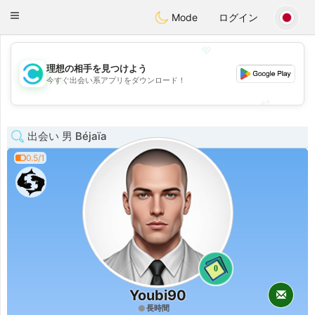
olombia
Citas
Toggle
Mode
ログイン
navigation
💖
理想の相手を見つけよう
💖
今すぐ出会い系アプリをダウンロード！
💕
💕
出会い 男 Béjaïa
0.5/1
0
Youbi90
長時間