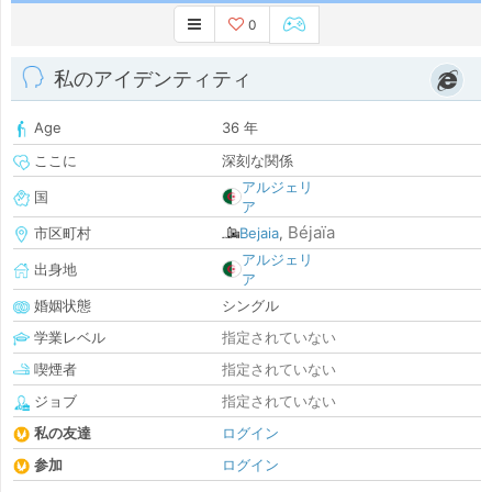
0
私のアイデンティティ
Age
36 年
ここに
深刻な関係
アルジェリ
国
ア
Béjaïa
市区町村
Bejaia
,
アルジェリ
出身地
ア
婚姻状態
シングル
学業レベル
指定されていない
喫煙者
指定されていない
ジョブ
指定されていない
私の友達
ログイン
参加
ログイン