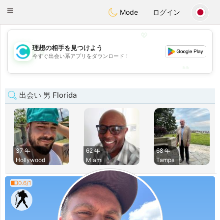
olombia
Citas
Toggle
Mode
ログイン
navigation
💖
理想の相手を見つけよう
💖
今すぐ出会い系アプリをダウンロード！
💕
💕
出会い 男 Florida
37 年
62 年
68 年
Hollywood
Miami
Tampa
0.6/1