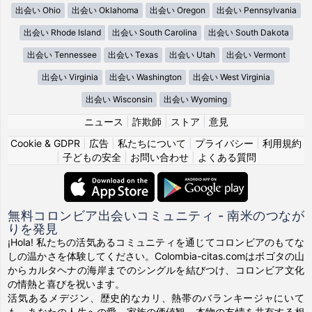
出会い Ohio
出会い Oklahoma
出会い Oregon
出会い Pennsylvania
出会い Rhode Island
出会い South Carolina
出会い South Dakota
出会い Tennessee
出会い Texas
出会い Utah
出会い Vermont
出会い Virginia
出会い Washington
出会い West Virginia
出会い Wisconsin
出会い Wyoming
ニュース
|
詐欺師
|
ストア
|
意見
Cookie & GDPR
|
広告
|
私たちについて
|
プライバシー
|
利用規約
|
子どもの安全
|
お問い合わせ
|
よくある質問
無料コロンビア出会いコミュニティ - 南米のつなが
りを発見
¡Hola! 私たちの活気あるコミュニティを通じてコロンビアのもてな
しの温かさを体験してください。Colombia-citas.comはボゴタの山
からカルタヘナの海岸までのシングルを結びつけ、コロンビア文化
の情熱と喜びを祝います。
活気あるメデジン、歴史的なカリ、熱帯のバランキージャにいて
も、あなたの人生への愛、家族の価値観、本物の友情を共有する相