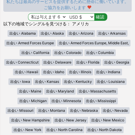
私たちは最高のサービスを提供するために懸命に働いています。
ご協力をお願いします
以下の地域でシングルを見つける： アメリカ
出会い Alabama
出会い Alaska
出会い Arizona
出会い Arkansas
出会い Armed Forces Europe
出会い Armed Forces Europe, Middle East,
出会い California
出会い Colorado
出会い Columbia
出会い Connecticut
出会い Delaware
出会い Florida
出会い Georgia
出会い Hawaii
出会い Idaho
出会い Illinois
出会い Indiana
出会い Iowa
出会い Kansas
出会い Kentucky
出会い Louisiana
出会い Maine
出会い Maryland
出会い Massachusetts
出会い Michigan
出会い Minnesota
出会い Mississippi
出会い Missouri
出会い Montana
出会い Nebraska
出会い Nevada
出会い New Hampshire
出会い New Jersey
出会い New Mexico
出会い New York
出会い North Carolina
出会い North Dakota