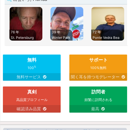
76 年
39 年
72 年
St. Petersburg
Winter Park
Ponte Vedra Bea
無料
サポート
%
100
100%無料
無料サービス
聞く耳を持つモデレーター
真剣
訪問者
高品質プロフィール
頻繁に訪問される
確認済み品質
最高