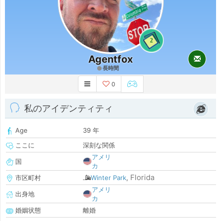
2
Agentfox
長時間
0
私のアイデンティティ
Age
39 年
ここに
深刻な関係
アメリ
国
カ
Florida
市区町村
Winter Park
,
アメリ
出身地
カ
婚姻状態
離婚