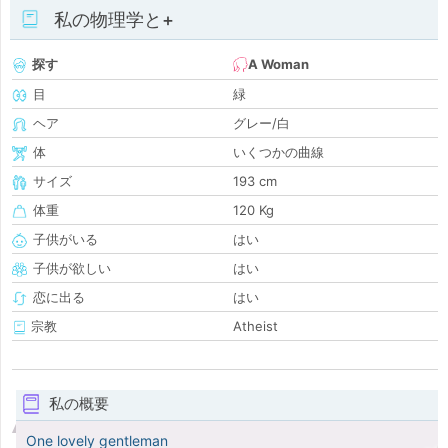
私の物理学と+
探す
A Woman
目
緑
ヘア
グレー/白
体
いくつかの曲線
サイズ
193 cm
体重
120 Kg
子供がいる
はい
子供が欲しい
はい
恋に出る
はい
宗教
Atheist
私の概要
One lovely gentleman