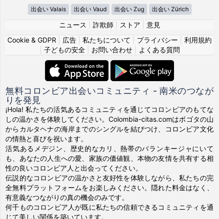
出会い Valais
出会い Vaud
出会い Zug
出会い Zürich
ニュース
|
詐欺師
|
ストア
|
意見
Cookie & GDPR
|
広告
|
私たちについて
|
プライバシー
|
利用規約
|
子どもの安全
|
お問い合わせ
|
よくある質問
無料コロンビア出会いコミュニティ - 南米のつなが
りを発見
¡Hola! 私たちの活気あるコミュニティを通じてコロンビアのもてな
しの温かさを体験してください。Colombia-citas.comはボゴタの山
からカルタヘナの海岸までのシングルを結びつけ、コロンビア文化
の情熱と喜びを祝います。
活気あるメデジン、歴史的なカリ、熱帯のバランキージャにいて
も、あなたの人生への愛、家族の価値観、本物の友情を共有する相
性の良いコロンビア人と出会ってください。
伝説的なコロンビアの温かさと友好性を体験しながら、私たちの完
全無料プラットフォームをお楽しみください。隠れた料金はなく、
有意義なつながりの真の機会のみです。
何千ものコロンビア人が既に私たちの信頼できるコミュニティを通
じて美しい関係を築いています。