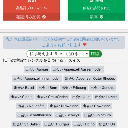
高品質プロフィール
頻繁に訪問される
確認済み品質
最高
私たちは最高のサービスを提供するために懸命に働いています。
ご協力をお願いします
以下の地域でシングルを見つける： スイス
出会い Aargau
出会い Appenzell Ausserrhoden
出会い Appenzell Innerrhoden
出会い Appenzell Outer Rhodes
出会い Basel
出会い Bern
出会い Fribourg
出会い Genève
出会い Glarus
出会い Graubünden
出会い Jura
出会い Luzern
出会い Neuchâtel
出会い Nidwalden
出会い Obwalden
出会い Schaffhausen
出会い Schwyz
出会い Solothurn
出会い St. Gallen
出会い Thurgau
出会い Ticino
出会い Uri