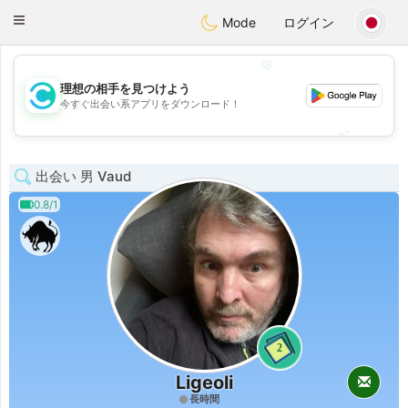
olombia
Citas
Toggle
Mode
ログイン
navigation
💖
理想の相手を見つけよう
💖
今すぐ出会い系アプリをダウンロード！
💕
💕
出会い 男 Vaud
0.8/1
2
Ligeoli
長時間