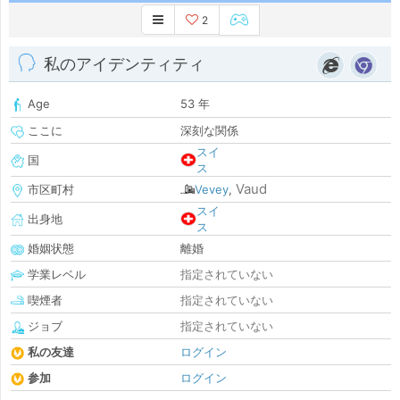
2
私のアイデンティティ
Age
53 年
ここに
深刻な関係
スイ
国
ス
Vaud
市区町村
Vevey
,
スイ
出身地
ス
婚姻状態
離婚
学業レベル
指定されていない
喫煙者
指定されていない
ジョブ
指定されていない
私の友達
ログイン
参加
ログイン